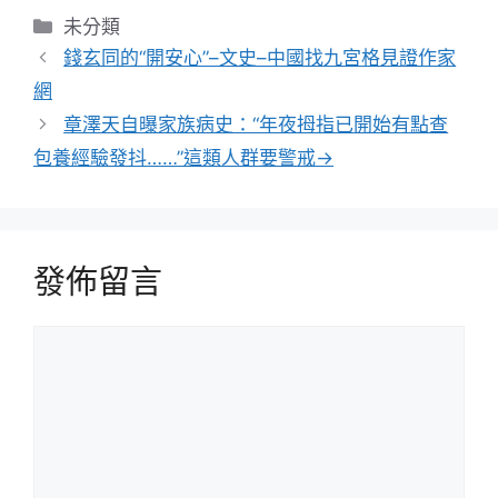
分
未分類
類
錢玄同的“開安心”–文史–中國找九宮格見證作家
網
章澤天自曝家族病史：“年夜拇指已開始有點查
包養經驗發抖……”這類人群要警戒→
發佈留言
留
言