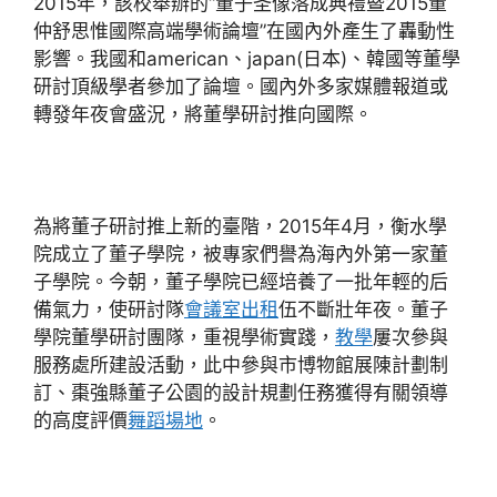
2015年，該校舉辦的“董子圣像落成典禮暨2015董
仲舒思惟國際高端學術論壇”在國內外產生了轟動性
影響。我國和american、japan(日本)、韓國等董學
研討頂級學者參加了論壇。國內外多家媒體報道或
轉發年夜會盛況，將董學研討推向國際。
為將董子研討推上新的臺階，2015年4月，衡水學
院成立了董子學院，被專家們譽為海內外第一家董
子學院。今朝，董子學院已經培養了一批年輕的后
備氣力，使研討隊
會議室出租
伍不斷壯年夜。董子
學院董學研討團隊，重視學術實踐，
教學
屢次參與
服務處所建設活動，此中參與市博物館展陳計劃制
訂、棗強縣董子公園的設計規劃任務獲得有關領導
的高度評價
舞蹈場地
。