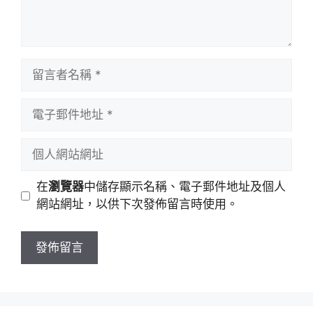
留
言
者
電
名
子
稱
郵
個
件
人
地
網
在
瀏覽器
中儲存顯示名稱、電子郵件地址及個人
址
站
網站網址，以供下次發佈留言時使用。
網
址