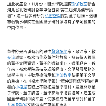
加此次盛會。11月份，衡水學院還將
瑜伽教室
聯合
河北省孔教研討會等單位召開“第三屆河北儒學論
壇”，進一個步驟研討
私密空間
探討董子思惟。這標
志著衡水學院在全國董子研討領域有了舉足輕重的
中間位置。
董仲舒是西漢有名的思惟
聚會場地
家、政治家、教
交流
導家。衡水市作為董仲舒故鄉，擁有得天獨厚
的董子文明資源，董子的遺跡尚存，遺風猶在。近
年來，衡水學院秉持為處所經濟、文明發展服務的
辦學主旨，主動承擔傳承和
瑜伽教室
弘揚董子文明
的重擔，在《衡水學院學報》“董仲舒與儒學研討”專
欄的
小樹屋
基礎上不斷拓展董學研討，通過開辦董
子學院、董子講壇、董學高端學術論壇等，建玉成
國董學研討中間平臺，使該校成為董學研討和董子
共享會議室
文明傳承的重鎮和窪地。