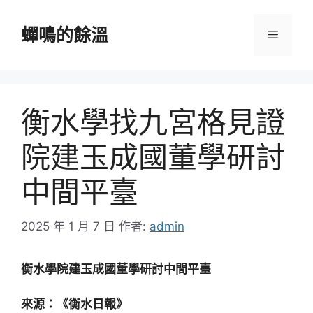
跳
至
蟬鳴的餘溫
選
主
要
單
內
容
衡水學找九宮格見證
院建玉成國董學研討
中間平臺
2025 年 1 月 7 日
作者:
admin
衡水學院建玉成國董學研討中間平臺
來源：《衡水日報》