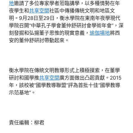
地
邀請了多位專家學者蒞臨講學，以多種情勢在年
夜學生和
共享空間
社區中傳播傳統文明和地區文
明。9月28日至29日，衡水學院在東南年夜學現代
學院召開“中華孔子學會董仲舒研討會學術年會”，深
刻發掘和弘揚董子思惟的現實意義，
瑜伽場地
將西
安的董仲舒研討帶動起來。
衡水學院在傳統文明教導形式上積極摸索，在董學
研討和國學推
共享空間
廣方面做出凸起貢獻。2015
年，該校被“國學教導聯盟”評為首批十佳“國學教導
示范基地”。
責任編輯：柳君