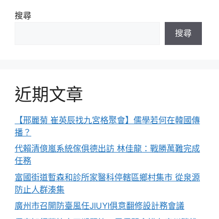
搜尋
搜尋
近期文章
【邢麗菊 崔英辰找九宮格聚會】儒學若何在韓國傳
播？
代賴清億嵐系統傢俱德出訪 林佳龍：戰勝萬難完成
任務
富國街道暫森和診所家醫科停轄區鄉村集市 從泉源
防止人群湊集
廣州市召開防臺風任JIUYI俱意翻修設計務會議