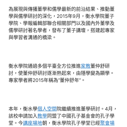
為展現與傳播董學和儒學最新的前沿結果、推動董
學與儒學研討的深化，2015年9月，衡水學院董子
學院、學報編輯部聯合相關部門以及國內外董學及
儒學研討著名學者，發布了董子講壇，搭建起專家
與學習者溝通的橋梁。
衡水學院通過多個平臺全方位推進
家教
董仲舒研
討，使董仲舒研討逐漸熱起來，由隱學變為顯學。
專家學者將2015年稱為“董仲舒年”。
本年，衡水學
個人空間
院繼續推進董學研討。4月，
該校申請加入
教學
同盟了中國孔子基金會的孔子學
堂。今
講座場地
朝，衡水學院孔子學堂已經
聚會場