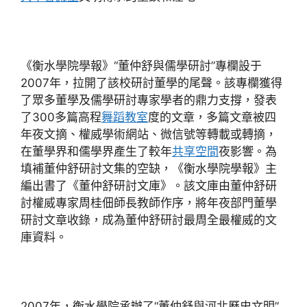
《衡水學院學報》“董仲舒與儒學研討”專欄設于
2007年，拉開了該校研討董學的尾聲。該專欄獲得
了眾多董學及儒學研討專家學者的鼎力支撐，發表
了300多篇高程
舞蹈教室
度的文章，多篇文章被四
年夜文摘、權威學術網站、微信號等轉載或轉摘，
在董學界和儒學界產生了較年
共享空間
夜影響。為
填補董仲舒研討文集的空缺，《衡水學院學報》主
編出書了《董仲舒研討文庫》。該文庫由董仲舒研
討權威專家周桂佃師長教師作序，將年夜部門董學
研討文章收錄，成為董仲舒研討最周全最權威的文
庫資料。
2007年，衡水學院承辦了“董仲舒與河北歷史文明”