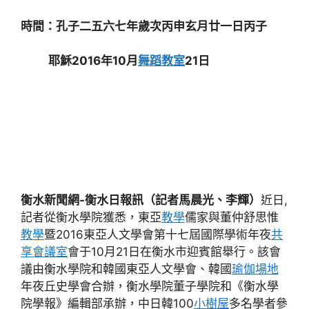
時間：孔子二五六七年歲次丙申玄月廿一日丙子
耶穌2016年10月
舞蹈教室
21日
衡水新聞網-衡水日報訊（記者馬晨光、李輝）
近日,
記者從衡水學院獲悉，東亞
教學
儒家與董仲舒思惟
教學
暨2016東亞人文學會第十七屆國際學術年夜
共
享會議室
會于10月21日在衡水市迎賓館舉行。該會
議由衡水學院和韓國東亞人文學會、韓國
瑜伽場地
年夜丘史學會合辦，衡水學院董子學院和《衡水學
院學報》編輯部承辦，中日韓100
小樹屋
多名學者參