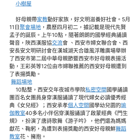
小樹屋
好母親帶
家教
動好家族，好文明滋養好社會。5月
11日
聚會場地
，農歷四月初二，據記載是現代先賢
孟子的誕辰。上午10點，隨著朗朗的國學經典誦讀
聲音，陜西漢服協
交流
會 、西安市婦女聯合會、西
安長安文明研討會在漢城湖天合雄風浮雕廣場舉辦
了西安市第二屆中華母親節暨西安市好母親表揚活
動，王彩英等12位由市婦聯推薦的西安好母親遭到
了表揚獎勵。
舞蹈場地
10點整，西安交年夜城市學院
私密空間
國學誦讀
團百名女團員身穿漢服誦讀了現代婦女必讀優秀經
典《女兒經》；西安承孝
個人空間
國學幼兒園的
瑜
伽教室
40多名小伴侶穿漢服誦讀了啟蒙經典《門生
規》，扮演了唐詩歌舞《游子吟》，他們還為媽媽
獻花、鞠躬，為遭到表揚獎勵的西安好母親鮮
舞蹈
教室
花、擁抱。