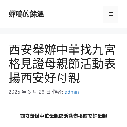
跳
至
蟬鳴的餘溫
選
主
要
單
內
容
西安舉辦中華找九宮
格見證母親節活動表
揚西安好母親
2025 年 3 月 26 日
作者:
admin
西安舉辦中華母親節活動表揚西安好母親