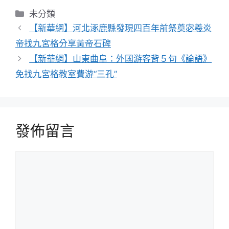
分
未分類
類
【新華網】河北涿鹿縣發現四百年前祭奠宓羲炎
帝找九宮格分享黃帝石碑
【新華網】山東曲阜：外國游客背５句《論語》
免找九宮格教室費游“三孔”
發佈留言
留
言