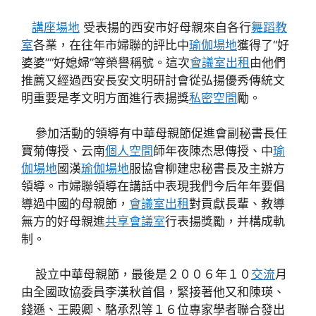
講座場地
受表揚的西安市好母親來自各行
舞蹈教
室
各業，在往年市婦聯的評比中
瑜伽場地
獲得了“好
婆婆”“好媳婦”等榮譽稱號。這次
會議室出租
由他們
推薦又經過西安長安文明研討會從弘揚優秀傳統文
明重要是孝文明方面進行表揚獎
私密空間
勵。
參加活動的領導有中華母親節促進會副秘書長任
寶菊傳授、云南
個人空間
師年夜陳杰思傳授、中
瑜
伽場地
國漢
瑜伽場地
服協會柳建忠秘書長及主辦方
領導。市婦聯領導在講話中表現我們今后年年要倡
導過中國的母親節，
會議室出租
對貢獻長輩、教導
無方的好母親進
共享會議室
行表揚獎勵，并構成軌
制。
設立中華母親節，最後是２００６年１０
交流
月
由全國政協委員李漢秋首倡，緊接著他又和陳瑛、
錢遜、王殿卿、駱承烈等１６位專家學者聯合發出