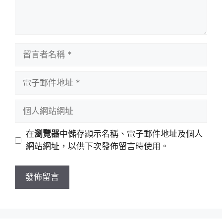
留
言
者
電
名
子
稱
郵
個
件
人
地
網
在
瀏覽器
中儲存顯示名稱、電子郵件地址及個人
址
站
網站網址，以供下次發佈留言時使用。
網
址