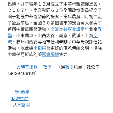
倡議，并于當年１２月成立了中華母親節促進會。
２００７年，李漢秋同６０位全國政協委員提交了
關于創設中華母親節的提案。當年農歷四月初二孟
子誕辰前后，全國２０多個城市的幾百萬人參與了
首屆中華母親節活動。
交流
本
共享會議室
年北京
教
學
、山東曲阜、山西太谷、南京、武漢、上海
交
流
、蘭州和西安等地市便利舉辦了中華母親節倡議
活動，以此機
小樹屋
會更好的傳承傳統文明，增強
中華平易近族的凝
聚會場地
集力。
會議室出租
教學
（通
教學
訊員：韓歌子
18629468101）
1對1教學
私密空間
共享空間