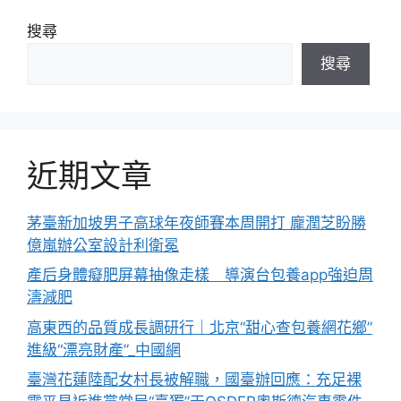
搜尋
搜尋
近期文章
茅臺新加坡男子高球年夜師賽本周開打 龐潤芝盼勝
億嵐辦公室設計利衛冕
產后身體癡肥屏幕抽像走樣 導演台包養app強迫周
濤減肥
高東西的品質成長調研行｜北京“甜心查包養網花鄉”
進級“漂亮財產”_中國網
臺灣花蓮陸配女村長被解職，國臺辦回應：充足裸