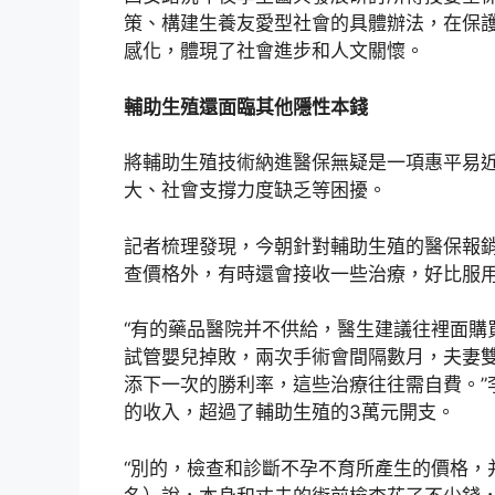
策、構建生養友愛型社會的具體辦法，在保
感化，體現了社會進步和人文關懷。
輔助生殖還面臨其他隱性本錢
將輔助生殖技術納進醫保無疑是一項惠平易
大、社會支撐力度缺乏等困擾。
記者梳理發現，今朝針對輔助生殖的醫保報
查價格外，有時還會接收一些治療，好比服
“有的藥品醫院并不供給，醫生建議往裡面購
試管嬰兒掉敗，兩次手術會間隔數月，夫妻
添下一次的勝利率，這些治療往往需自費。”
的收入，超過了輔助生殖的3萬元開支。
“別的，檢查和診斷不孕不育所產生的價格，