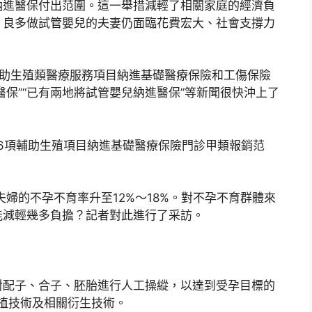
納進醫保付出范圍。這一舉措減輕了相關家庭的經濟負
，良多做試管嬰兒的夫妻仍面臨花費宏大、社會支撐力
性輔助生殖類醫療服務項目納進基礎醫療保險和工傷保險
醫保”“已有兩地將試管嬰兒納進醫保”等新聞很快沖上了
6項輔助生殖項目納進基礎醫療保險門診甲類報銷范
夫婦的不孕不育率升至12%～18%。對不孕不育群體來
能減輕幾多負擔？記者對此進行了采訪。
對配子、合子、胚胎進行人工操縱，以達到受孕目標的
植技術及相關衍生技術。