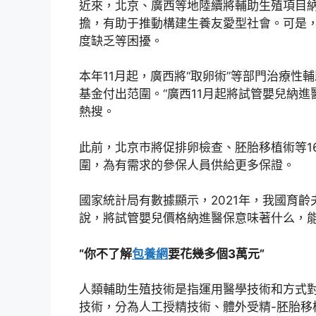
近來，北京、廣西等地陸續將輔助生殖項目
擔，有助于推動構建生養友愛型社會。可是
度缺乏等困擾。
本年11月起，廣西將“取卵術”等部門治療
基金付出范圍。“廣西11月起將試管嬰兒納進
熱搜。
此前，北京市將促排卵檢查、胚胎移植術等1
圍，為有需求的參保人員供給更多保證。
國家統計局有數據顯示，2021年，我國育齡
說，將試管嬰兒價格納進醫保意味著什么，
“你不了解
包養網
要花幾多個3萬元”
人類輔助生殖技術是指運用醫學技術和方式
技術，分為人工授精技術、體外受精-胚胎移