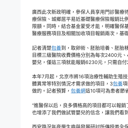
廣西此次新政明確，參保人員享用門診醫療
療保險、城鄉居平易近基礎醫療保險報銷比例
限額。同時，結合基金蒙受才能，明確醫保
醫療服務項目及相關加收項目報銷兩次，基
記者清楚
包養
到，取卵術、胚胎培養、胚胎
目標三級醫院收費價格分別為每次2400元、
嬰兒，僅這三項就能報銷6230元，只需自付2
本年7月起，北京市將16項治療性輔助生殖
體異常等特別情況才需求做的項目，3
包養
項
做的。記者預算，
包養網
這10項可為患者節
“進醫保以后，良多價格高的項目都可以報銷
也增添了我們做試管嬰兒的信念，讓我們看到
西安路況年夜學生齒與發展研討所傳授姜全