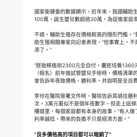
國家衛健委的數據顯示，近年來，我國輔助
100萬，誕生嬰兒數超過30萬，為促進家
不過，輔助生殖存在價格較高的隱形門檻。“
助生殖相關專家向記者表現，“但事實上，不
添了。”
“胚胎移植術2300元全自付，囊胚培養136
（假名）前年做試管嬰兒手術時，價格清單的
會告訴年夜致價格、勝利率，并說明是全自費
李玲在醫院簽署文件時，醫院告訴其過往勝利
次，3萬元看似不是個年夜數字，但走上這條
樓道里，每個家庭都有本身的故事，“有人做
利率越低，帶來的負擔不只是經濟方面。”
“良多價格高的項目都可以報銷了”