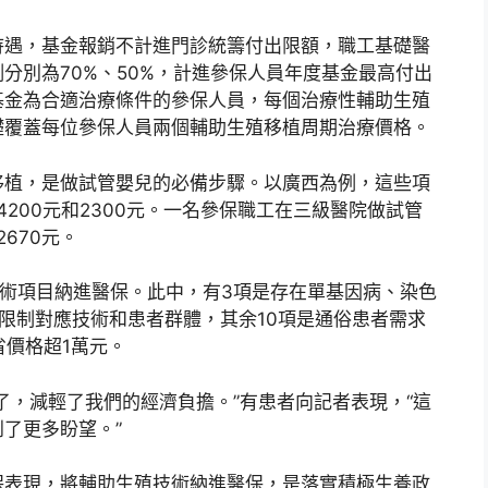
待遇，基金報銷不計進門診統籌付出限額，職工基礎醫
分別為70%、50%，計進參保人員年度基金最高付出
基金為合適治療條件的參保人員，每個治療性輔助生殖
礎覆蓋每位參保人員兩個輔助生殖移植周期治療價格。
移植，是做試管嬰兒的必備步驟。以廣西為例，這些項
4200元和2300元。一名參保職工在三級醫院做試管
670元。
技術項目納進醫保。此中，有3項是存在單基因病、染色
限制對應技術和患者群體，其余10項是通俗患者需求
省價格超1萬元。
了，減輕了我們的經濟負擔。”有患者向記者表現，“這
了更多盼望。”
保表現，將輔助生殖技術納進醫保，是落實積極生養政