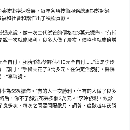
生殖技術疾速發展，每年各項技術服務總周期數超過
庭幸福和社會和諧作出了積極貢獻。
普通來說，做一次二代試管的價格在3萬元擺佈。”有輔
是說一次就能勝利，良多人做了屢次，價格也就成倍增
0元全自付，胚胎形態學評估410元全自付……”這是李玲
一部門。“手術共花了3萬多元。在決定治療前，醫院
。”李玲說。
率為55%擺佈。“有的人一次勝利，但有的人做了良多
路后，你不了解要花幾多個3萬元。”李玲發現，候診
了良多次，每次之間要間隔數月、調養，歲數越年夜勝