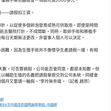
僅精子染色體檢查一項就花費2000多元。
錢——請假扣工資。
卵針，以促使多個卵泡發育成熟可供取用，即使是時間
間前去醫院打針，不成間斷。同時，取卵手術和移植手
術每日天期無法更改，非當事人個人可以決定。
多困難，因為生殖手術并不像懷孕生產請假一樣，有相
天數，可否算病假，公司能否會同意，都是未知數。但
旦以輔助生殖的名義把請假單提交到公司系統，同樣會
個月又要請一輪假。”李玲無奈道。（記者 趙昂）
國網
89次中國改造國際論壇舉辦_中國網