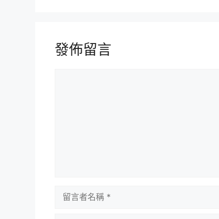
發佈留言
留
言
留
言
者
電