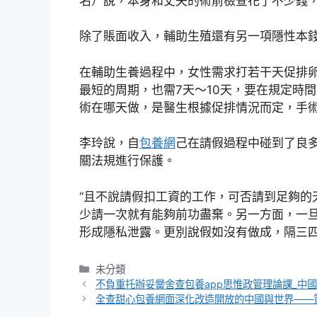
名）說，本身和丈夫的術前檢查花了不少錢，
除了賬面收入，輔助生殖還有另一項隱性本
在輔助生養過程中，女性需求打若干天促排
最短的周期，也需7天～10天，要在規定時
術在哪天做，是醫生根據促排情況而定，手
李玲說，自
包養網
己在請假過程中碰到了良
關法規進行保護。
“且不說請假扣工資的工作，可否請到足夠的
少請一次就有能夠前功盡棄。另一方面，一
形成隱私泄露。更別說假如沒有做成，隔三四
分
未分類
類
不負重托辦妥黌舍查包養app思惟政管理論課_中
全查甜心包養網面深化改造開放的中國與世界——第