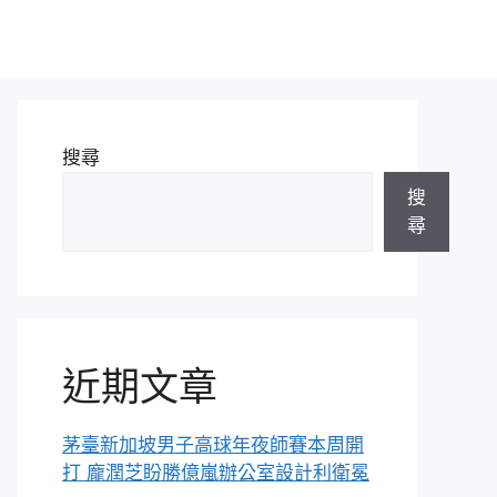
搜尋
搜
尋
近期文章
茅臺新加坡男子高球年夜師賽本周開
打 龐潤芝盼勝億嵐辦公室設計利衛冕