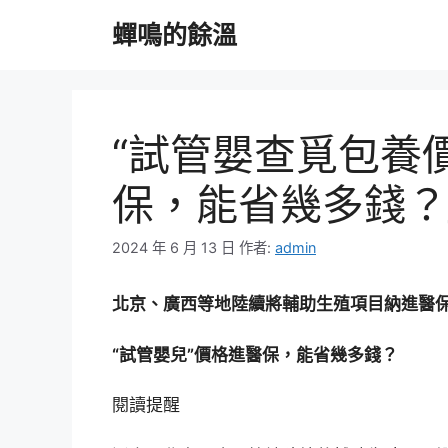
跳
蟬鳴的餘溫
至
主
要
內
容
“試管嬰查覓包養
保，能省幾多錢？
2024 年 6 月 13 日
作者:
admin
北京、廣西等地陸續將輔助生殖項目納進醫
“試管嬰兒”價格進醫保，能省幾多錢？
閱讀提醒