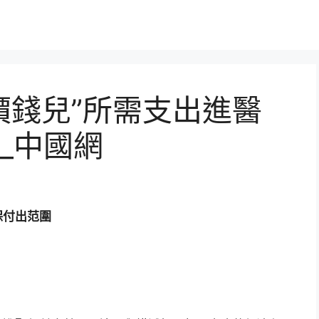
價錢兒”所需支出進醫
_中國網
保付出范圍