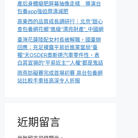
產后身體癡肥屏幕抽像走樣 導演台
包養app強迫周濤減肥
高東西的品質成長調研行｜北京“甜心
查包養網花鄉”進級“漂亮財產”_中國網
臺灣花蓮陸配女村長被解職，國臺辦
回應：充足裸露平易近進黨當局“臺
獨”天OSDER奧斯德汽車零件性，表
白其宣揚的“平易近主”“人權”都是鬼話
雨燕妨礙賽完成首場初賽 高台包養網
站比較手車技高深令人折服
近期留言