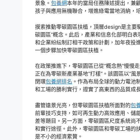
景象。
包養網
本年的當局任務陳述提出，兼
孩子與應用無機聯合，增進綠電當地消納，培
摸索推動零碳園區扶植，頂層design是主要
碳園區”概念。此后，產業和信息化部明白表
和企業紛紜制訂相干政策和計劃，加年夜投
一個步驟加快零碳園區扶植。
在政策推進下，零碳園區已從“概念熱”慢慢
正在為零碳新產業基地“打樣”。該園區以“
閉環
包養網排名
。作為布局全球的動力電池
和工場的勝利實行，證實了高東西的品質成
盡管遠景光亮，但零碳園區扶植所面對的
包
前輩技巧支持，如可再生動力高效應用、儲
差等題目。另一方面，零碳園區尺度系統尚
和實行途徑。此外，零碳園區和零碳工場的
是不小的經濟累贅。