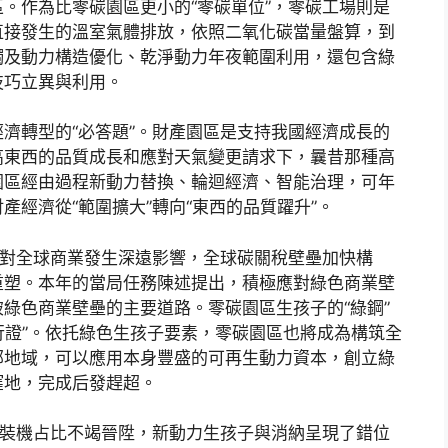
。作為比零碳園區更小的“零碳單位”，零碳工場則是
直接發生的溫室氣體排放，依照二氧化碳當量盤算，到
觸及動力構造優化、乾淨動力年夜範圍利用，還包含綠
技巧立異與利用。
濟轉型的“必答題”。財產園區是支持我國經濟成長的
高東西的品質成長和應對天氣變更請求下，曩昔那種高
園區經由過程新動力替換、輪迴經濟、智能治理，可年
經濟從“範圍擴大”轉向“東西的品質躍升”。
已對全球商業發生深遠影響，全球碳關稅壁壘加快構
重塑。本年的當局任務陳述提出，積極應對綠色商業壁
綠色商業壁壘的主要道路。零碳園區生孩子的“綠鋼”
通行證”。依托綠色生孩子要素，零碳園區也將成為構筑全
部地域，可以應用本身豐盛的可再生動力資本，創立綠
窪地，完成后發趕超。
力裝機占比不竭晉陞，新動力生孩子與消納呈現了錯位