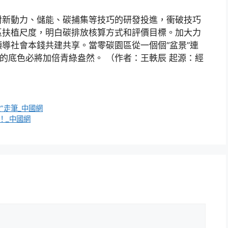
對新動力、儲能、碳捕集等技巧的研發投進，衝破技巧
區扶植尺度，明白碳排放核算方式和評價目標。加大力
導社會本錢共建共享。當零碳園區從一個個“盆景”連
的底色必將加倍青綠盎然。 （作者：王軼辰 起源：經
”走筆_中國網
！_中國網