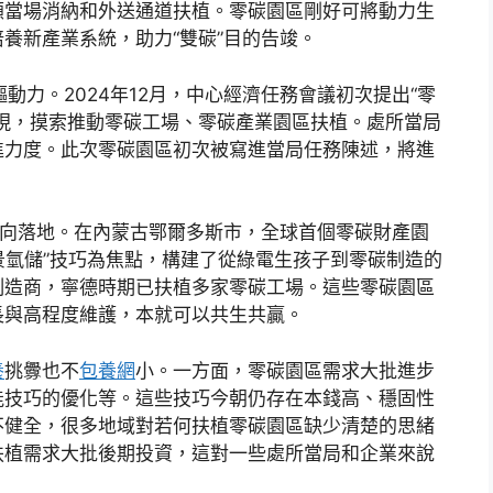
顧當場消納和外送通道扶植。零碳園區剛好可將動力生
養新產業系統，助力“雙碳”目的告竣。
驅動力。2024年12月，中心經濟任務會議初次提出“零
現，摸索推動零碳工場、零碳產業園區扶植。處所當局
進力度。此次零碳園區初次被寫進當局任務陳述，將進
走向落地。在內蒙古鄂爾多斯市，全球首個零碳財產園
風景氫儲”技巧為焦點，構建了從綠電生孩子到零碳制造的
制造商，寧德時期已扶植多家零碳工場。這些零碳園區
長與高程度維護，本就可以共生共贏。
養
挑釁也不
包養網
小。一方面，零碳園區需求大批進步
能技巧的優化等。這些技巧今朝仍存在本錢高、穩固性
不健全，很多地域對若何扶植零碳園區缺少清楚的思緒
扶植需求大批後期投資，這對一些處所當局和企業來說