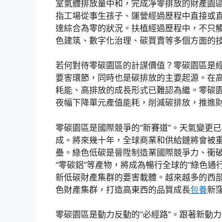
室氣體排放量中和，完成凈零排放的財產園區
指工場從事生孩子、運營經過歷程中直接或
達綜合為零的狀況。扶植經過歷程中，不只
色建筑、數字化治理、碳買賣等多個方面的
若何對待零碳園區的計謀價值？零碳園區是經
要害環節，同時也是碳排放的主要起源。在
耗能、高排放的成長形式已難認為繼。零碳
夜幅下降單元產值能耗，削減碳排放，推進財產
零碳園區是國際競爭的“新賽道”。天氣變更
成。將來幾十年，全球商業和供給鏈將會被
壘。綠色低碳是晉陞制造業國際競爭力、衝破
“零碳鋁”等產物，將成為暢行全球的“綠色
新低碳財產集群的要害載體。越來越多的西
色財產集群，打造高東西的品質成長
包養
新
零碳園區是動力反動的“必經路”。跟著新動