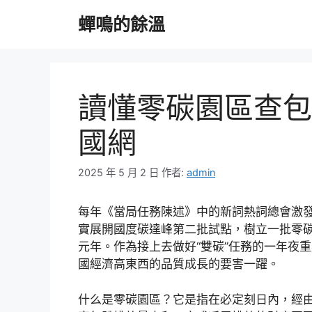
跳
蟬鳴的餘溫
至
主
要
內
容
讀懂零碳園區查包
國網
2025 年 5 月 2 日
作者:
admin
每年《當局任務陳述》中的新詞熱詞總會激發
實展開國度碳達峰第二批試點，樹立一批零碳
元年。作為接上去做好“雙碳”任務的一年夜
國經濟高東西的品質成長的要害一躍。
什么是零碳園區？它是指在必定刻日內，經