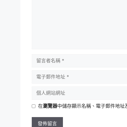
留
言
者
電
名
子
稱
郵
個
件
人
地
網
在
瀏覽器
中儲存顯示名稱、電子郵件地址
址
站
網
址