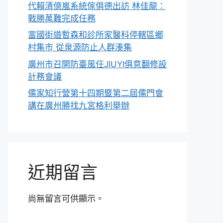
代賴清億嵐系統傢俱德出訪 林佳龍：
戰勝萬難完成任務
富國街道暫森和診所家醫科停轄區鄉
村集市 從泉源防止人群湊集
廣州市召開防臺風任JIUYI俱意翻修設
計務會議
儒家知行營第十四期暨第二屆儒門會
講在廣州勝找九宮格利舉辦
近期留言
尚無留言可供顯示。