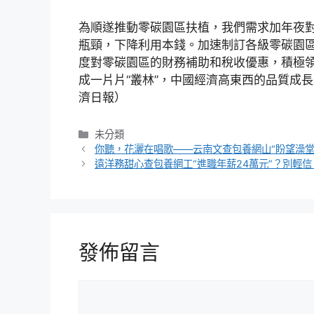
為順遂推動零碳園區扶植，我們需求加年夜
瓶頸，下降利用本錢。加速制訂各級零碳園
度對零碳園區的財務補助和稅收優惠，積極領
成一片片“叢林”，中國經濟高東西的品質成長
濟日報）
分
未分類
類
你聽，花灑在唱歌——云南文查包養網山“盼望澡堂
遠洋務甜心查包養網工“進職年薪24萬元”？別輕信
發佈留言
留
言