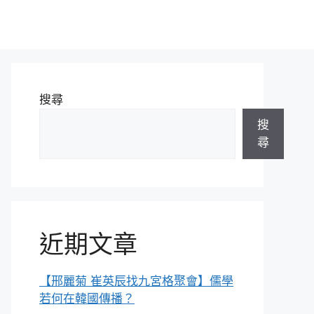
搜尋
搜
尋
近期文章
【邢麗菊 崔英辰找九宮格聚會】儒學
若何在韓國傳播？