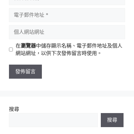
言
者
電
名
子
稱
郵
個
件
人
地
網
在
瀏覽器
中儲存顯示名稱、電子郵件地址及個人
址
站
網站網址，以供下次發佈留言時使用。
網
址
搜尋
搜尋