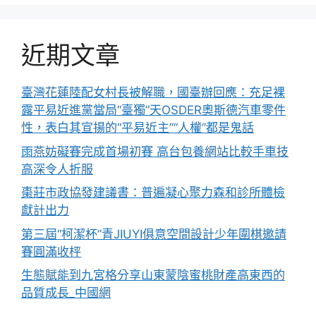
近期文章
臺灣花蓮陸配女村長被解職，國臺辦回應：充足裸
露平易近進黨當局“臺獨”天OSDER奧斯德汽車零件
性，表白其宣揚的“平易近主”“人權”都是鬼話
雨燕妨礙賽完成首場初賽 高台包養網站比較手車技
高深令人折服
棗莊市政協發建議書：普遍凝心聚力森和診所體檢
獻計出力
第三屆“柯潔杯”青JIUYI俱意空間設計少年圍棋邀請
賽圓滿收枰
生態賦能到九宮格分享山東蒙陰蜜桃財產高東西的
品質成長_中國網