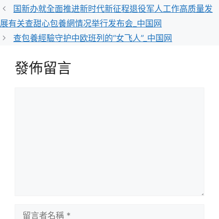
類
国新办就全面推进新时代新征程退役军人工作高质量发
展有关查甜心包養網情况举行发布会_中国网
查包養經驗守护中欧班列的“女飞人”_中国网
發佈留言
留
言
留