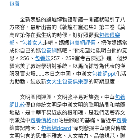
包養
全新表態的殷墟博物館新館一開館就吸引了八
方來客，最新出書的《敦煌石窟選集》第二卷《莫
高窟第你在我生病的時候，好好照顧我
包養俱樂
部
。”
包養女人
走吧。媽媽
包養網評價
，把你媽媽當
成你自己的媽
包養網
媽吧。”他希望她能明白他的意
思。256、
包養妹
257、259窟考古陳述》進一個步
驟完美了敦煌學研討系統，以馬面裙等為代表的漢
服發賣火爆……本日之中國，中漢文
包養網ppt
化活
力勃勃，綻放新
女大生包養俱樂部
的時期風度。
文明興國運興，文明強平易近族強。中華
包養
網比較
優良傳統文明是中漢文明的聰明結晶和精髓
地點，是中華平易近族的根和魂，是我們活著界文
明激蕩中
包養價格ptt
站穩腳跟的基礎。習近平
包養
總書記誇大：
包養網dcard
“深刻發掘中華優良傳統
文明包含的思惟不雅念、人文精力、品德規范，聯