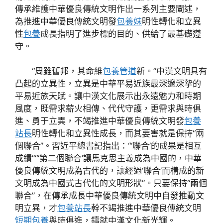
傳承維護中華優良傳統文明作出一系列主要闡述，
為推進中華優良傳統文明發
包養妹
明性轉化和立異
性
包養
成長指明了進步標的目的、供給了最基礎遵
守。
“周雖舊邦，其命維
包養管道
新。”中漢文明具有
凸起的立異性，立異是中華平易近族最深邃深摯的
平易近族天賦。讓中漢文化展示出永遠魅力和時期
風度，既需求薪火相傳、代代守護，更需求與時俱
進、勇于立異，不竭推進中華優良傳統文明發
包養
站長
明性轉化和立異性成長，而其要害就是保持“兩
個聯合”。習近平總書記指出：“‘聯合’的成果是相互
成績”“‘第二個聯合’讓馬克思主義成為中國的，中華
優良傳統文明成為古代的，讓經過‘聯合’而構成的新
文明成為中國式古代化的文明形狀”。只要保持“兩個
聯合”，在傳承成長中華優良傳統文明中自發推動文
明立異，才
包養站長
幹不竭推進中華優良傳統文明
短期包養
與時俱進，鑄就中漢文化新光輝。