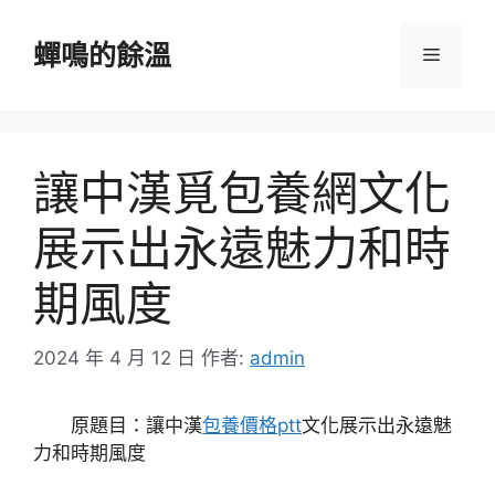
跳
至
蟬鳴的餘溫
選
主
要
單
內
容
讓中漢覓包養網文化
展示出永遠魅力和時
期風度
2024 年 4 月 12 日
作者:
admin
原題目：讓中漢
包養價格ptt
文化展示出永遠魅
力和時期風度