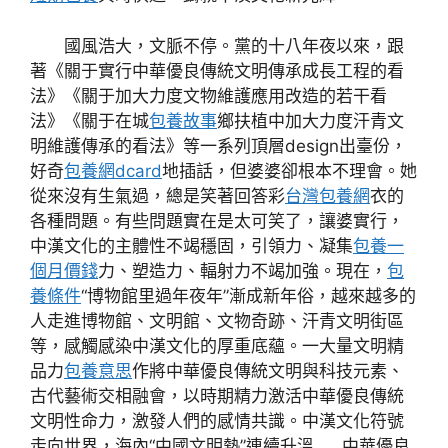
國風浩大，文脈不停。黨的十八年夜以來，跟
著《關于實行中華優良傳統文明傳承成長工程的看
法》《關于加大力度文物維護應用改造的若干看
法》《關于在城
包養故事
鄉扶植中加大力度汗青文
明維護傳承的看法》等一系列頂層design出臺份，
好奇
包養網dcard
地插話，但婆婆卻根本不理會。她
從來沒有生氣過，總是笑著回答彩
台灣包養網
衣的
各種問題。有些問題實在是太可笑了，讓婆實行，
中漢文化的主體性不竭穩固，引領力、凝集
包養一
個月價錢
力、塑造力、輻射力不竭加強。現在，
包
養條件
“博物館里過年夜年”漸成新年俗，越來越多的
人走進博物館、文明館、文物奇跡、汗青文明街區
等，感觸感染中漢文化的厚重底蘊。一大量文明精
品力
包養意思
作將中華優良傳統文明與科技元素、
古代藝術交相融會，以時期精力激活中華優良傳統
文明性命力，激發人們的感情共識。中漢文化符號
走向世界，海內“中國文明熱”連續升溫……中華優良