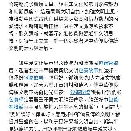
合時期請求繼續立異，讓中漢文化展示出永遠魅力
和時期風度。”這是果斷文明自負、加強文明上風，
為推動中國式古代化供給文明滋養和精力動力的內
涵請求。新時期新征程，讓中漢文脈傳承弦歌不
輟、耐久彌新，就要深刻進修貫徹習近平文明思
惟，保持守正立異，進一個步驟激起中華優良傳統
文明的活力與活氣。
讓中漢文化展示出永遠魅力和時期風
包養管道
度，起首要把中華優良傳統文明
包養故事
維護好、
傳承好
包養故事
、應用好。從請求“加大力度文物維
護和應用，加大力度汗青研討和傳承，使中華優良
傳統文明不竭發揚光年夜”，
包養軟體
到指出“我們必
包養網
定要器重汗青文明維護傳承，維護好中
包養
網推薦
華平易近族精力生生不息的根脈”，再到誇大
“要維護好、傳承好、應用好中華優良傳統文明，發
掘其豐盛內在，以利于更好果斷文明自負、凝集平
易近族精力”……習近平總書記繚繞賡續中漢文脈、