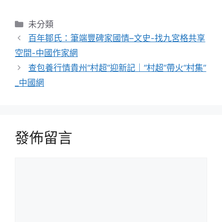
分
未分類
類
百年鄒氏：筆端豐碑家國情–文史-找九宮格共享
空間-中國作家網
查包養行情貴州“村超”迎新記｜“村超”帶火“村集”
_中國網
發佈留言
留
言