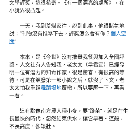
文學評獎，這很希奇。《有一個漂亮的處所》，在
小說界很凸起。
一天，我到荒煤家往。說到此事，他很賭氣地
說：“刊物沒有推舉下去，評獎怎么會有你？
個人空
間
”
本來，是《今世》沒有推舉我餐與加入全國評
獎。人文社有人告知我，老太太（韋君宜）已經發
明一位有潛力的知青作家，很是驚喜，有很高的等
待，可是在頒發第一部小說之后，就沒了下文。老
太太怕我重蹈
舞蹈場地
覆轍，所以要壓一下，再看
一看。
這有點像南方農人種小麥，要“蹲苗”。就是在生
長最快的時代，忽然結束供水，讓它旱著。這般，
不長高度，卻矮壯。