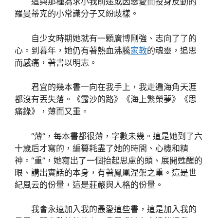
這與那種為求小我前途或因戀愛而投身反動的
羅曼蒂克的小常識分子又紛歧樣。
自少女時期她就有一顆廣博剛強、志向了了的
心。到暮年，她仍有著熱血沸騰
家教
的魂靈，追思
而感痛，著書以明志。
君宜的幾本書一向在我手上，我走遍海角天涯
都沒有丟失落。《露沙的路》《海上繁榮夢》《思
痛錄》，薄而又重。
“薄”，每本書都很薄，字數未幾。這是她到了六
十歲后才寫的，編纂耗盡了她的時間、心機和精
神。“重”，她寫出了一個抬起思慮的頭、展開甦醒的
眼、講出實話的本身，有著鳳凰涅槃之重。這是世
紀風云的份量，這是莊嚴與人格的份量。
我會永遠加入我的最愛這些書，這是加入我的