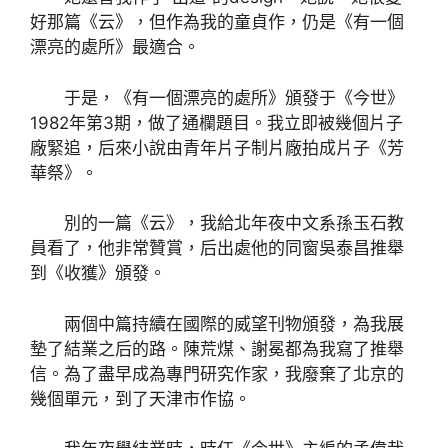
好那篇《云》，但作為我的童貞作，仍是《有一個
漂亮的處所》最適合。
于是，《有一個漂亮的處所》頒發于《今世》
1982年第3期，做了通欄題目。我立即被幾個片子
廠緊追，后來小說由青年片子制片廠拍成片子《芳
華祭》。
別的一篇《云》，我給北年夜中文系孫玉石教
員看了，他非常贊賞，后出處他的同窗吳泰昌推舉
到《收獲》頒發。
兩個中篇持續在國際的威望刊物頒發，為我展
墊了結業之后的路。陳荒煤、謝冕都為我寫了推舉
信。為了盡早成為專門研究作家，我廢棄了北京的
幾個單元，到了天津市作協。