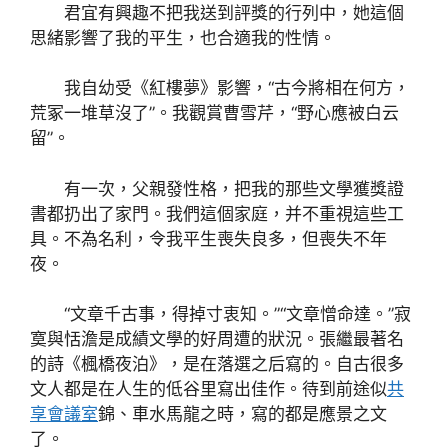
君宜有興趣不把我送到評獎的行列中，她這個
思緒影響了我的平生，也合適我的性情。
我自幼受《紅樓夢》影響，“古今將相在何方，
荒冢一堆草沒了”。我觀賞曹雪芹，“野心應被白云
留”。
有一次，父親發性格，把我的那些文學獲獎證
書都扔出了家門。我們這個家庭，并不重視這些工
具。不為名利，令我平生喪失良多，但喪失不年
夜。
“文章千古事，得掉寸衷知。”“文章憎命達。”寂
寞與恬澹是成績文學的好周遭的狀況。張繼最著名
的詩《楓橋夜泊》，是在落選之后寫的。自古很多
文人都是在人生的低谷里寫出佳作。待到前途似
共
享會議室
錦、車水馬龍之時，寫的都是應景之文
了。