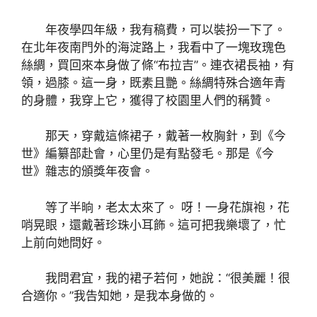
年夜學四年級，我有稿費，可以裝扮一下了。
在北年夜南門外的海淀路上，我看中了一塊玫瑰色
絲綢，買回來本身做了條“布拉吉”。連衣裙長袖，有
領，過膝。這一身，既素且艷。絲綢特殊合適年青
的身體，我穿上它，獲得了校園里人們的稱贊。
那天，穿戴這條裙子，戴著一枚胸針，到《今
世》編纂部赴會，心里仍是有點發毛。那是《今
世》雜志的頒獎年夜會。
等了半晌，老太太來了。 呀！一身花旗袍，花
哨晃眼，還戴著珍珠小耳飾。這可把我樂壞了，忙
上前向她問好。
我問君宜，我的裙子若何，她說：“很美麗！很
合適你。”我告知她，是我本身做的。