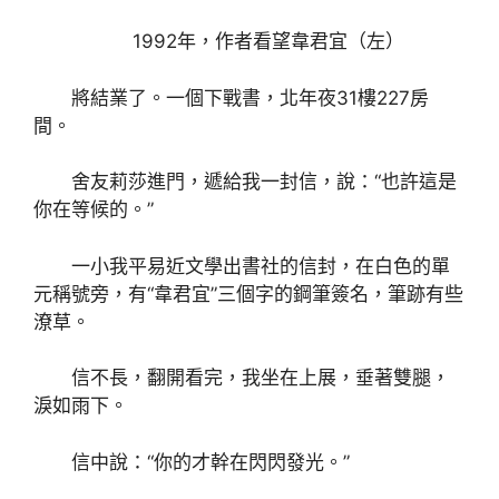
1992年，作者看望韋君宜（左）
將結業了。一個下戰書，北年夜31樓227房
間。
舍友莉莎進門，遞給我一封信，說：“也許這是
你在等候的。”
一小我平易近文學出書社的信封，在白色的單
元稱號旁，有“韋君宜”三個字的鋼筆簽名，筆跡有些
潦草。
信不長，翻開看完，我坐在上展，垂著雙腿，
淚如雨下。
信中說：“你的才幹在閃閃發光。”