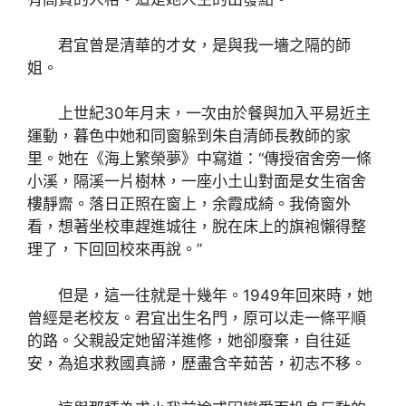
君宜曾是清華的才女，是與我一墻之隔的師
姐。
上世紀30年月末，一次由於餐與加入平易近主
運動，暮色中她和同窗躲到朱自清師長教師的家
里。她在《海上繁榮夢》中寫道：“傳授宿舍旁一條
小溪，隔溪一片樹林，一座小土山對面是女生宿舍
樓靜齋。落日正照在窗上，余霞成綺。我倚窗外
看，想著坐校車趕進城往，脫在床上的旗袍懶得整
理了，下回回校來再說。”
但是，這一往就是十幾年。1949年回來時，她
曾經是老校友。君宜出生名門，原可以走一條平順
的路。父親設定她留洋進修，她卻廢棄，自往延
安，為追求救國真諦，歷盡含辛茹苦，初志不移。