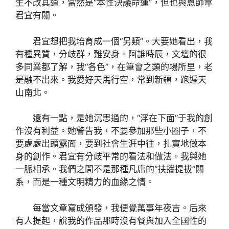
生不改其道，當然是“本性決議命運”，但也與恩師韋
君宜有關。
君宜想把我培育成一個“另類”。大要她看出，我
有種異質，分歧群，難安身。阿誰時辰，文壇的很
多同業都了解，我“各色”，在筆會之類的場所里，老
是融不出來。我愛好天馬行空，常到新疆，跑遍天
山南北。
還有一點，是她沉思過的，“浮在下面”于我的創
作沒有利益。她警告我，不要參加那些小圈子，不
要處處出頭露面，要到社會生涯中往，扎實地做本
身的創作。君宜有分歧平常的看法和做法。我與她
一脈相承。我們之間不是那種凡庸的“扶攜提拔”關
系，而是一種文明精力的血緣之情。
每當文章寫成頒發，我便覺萬事年夜吉。后來
有人提起，說我的作品那時沒有餐與加入全國性的