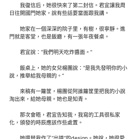
我復信后，她很快來了第二封信。君宜讓我周
日往開國門她家，說有些話要當面跟我講。
她家在一個深深的院子里，有樹，很寧靜。進
門就是客堂，也是飯廳，有一張年夜餐桌。
君宜說：“我們明天吃炸醬面。”
飯桌上，她的女兒楊團說：“是我先發明你的小
說，推舉給我母親的。”
來稿有一籮筐，楊團從阿誰籮筐里把我的小說
淘出來，給她母親。她也是知青。
那次會晤，君宜告知我，我寫的工具很私家
化，頒發的時辰應該作些處置。
她還替我作了“出道”的design。她說，她很愛