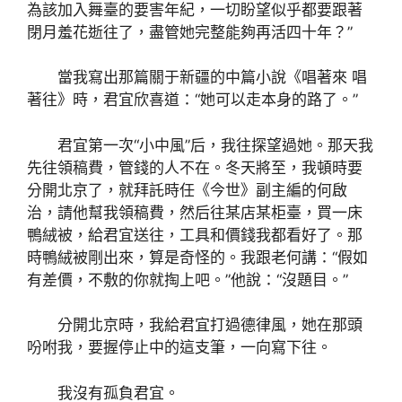
為該加入舞臺的要害年紀，一切盼望似乎都要跟著
閉月羞花逝往了，盡管她完整能夠再活四十年？”
當我寫出那篇關于新疆的中篇小說《唱著來 唱
著往》時，君宜欣喜道：“她可以走本身的路了。”
君宜第一次“小中風”后，我往探望過她。那天我
先往領稿費，管錢的人不在。冬天將至，我頓時要
分開北京了，就拜託時任《今世》副主編的何啟
治，請他幫我領稿費，然后往某店某柜臺，買一床
鴨絨被，給君宜送往，工具和價錢我都看好了。那
時鴨絨被剛出來，算是奇怪的。我跟老何講：“假如
有差價，不敷的你就掏上吧。”他說：“沒題目。”
分開北京時，我給君宜打過德律風，她在那頭
吩咐我，要握停止中的這支筆，一向寫下往。
我沒有孤負君宜。