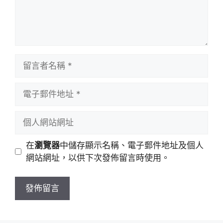
留
言
者
電
名
子
稱
郵
個
件
人
地
網
在
瀏覽器
中儲存顯示名稱、電子郵件地址及個人
址
站
網站網址，以供下次發佈留言時使用。
網
址