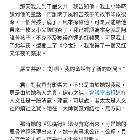
那天我見到了嚴文井。我告知他，我上小學時
讀到他的童話，阿誰關于風和苦孩子的故事印象很
深。一個苦孩子病了，風來探望他，可是只能給他
帶來一枚又小又酸的杏子。我已經認為本身就是阿
誰苦孩子，不克不及獲得命運的紅蘋果。可是我上
了北年夜，還登上了《今世》，我取得了一個又紅
又年夜的蘋果。
嚴文井說：“好啊，我的童話有了新的終局。”
君宜對我具有影響力，不只是由於她對我嚴，
更是由於她為人之真，信心之純。
會議室出租
這在
人文社是一股清氣、邪氣，可以說，老太太是人文
社的鎮社之寶。她在，大師就感到結壯、無方向。
那時她的《思痛錄》還沒有寫出來，可是她的
風骨曾經浮現出來了。她一直尋求公正、公理，具
有高貴的人格。這是她人生的出發點。