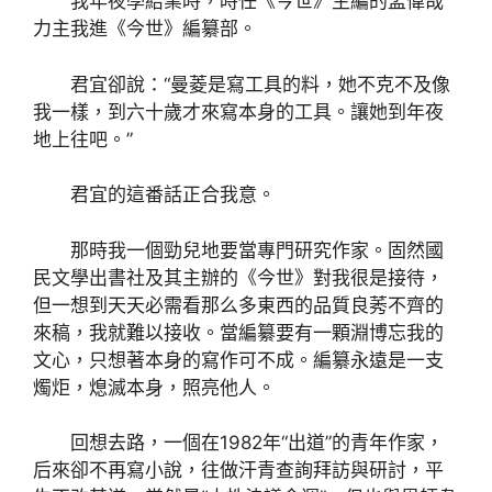
我年夜學結業時，時任《今世》主編的孟偉哉
力主我進《今世》編纂部。
君宜卻說：“曼菱是寫工具的料，她不克不及像
我一樣，到六十歲才來寫本身的工具。讓她到年夜
地上往吧。”
君宜的這番話正合我意。
那時我一個勁兒地要當專門研究作家。固然國
民文學出書社及其主辦的《今世》對我很是接待，
但一想到天天必需看那么多東西的品質良莠不齊的
來稿，我就難以接收。當編纂要有一顆淵博忘我的
文心，只想著本身的寫作可不成。編纂永遠是一支
燭炬，熄滅本身，照亮他人。
回想去路，一個在1982年“出道”的青年作家，
后來卻不再寫小說，往做汗青查詢拜訪與研討，平