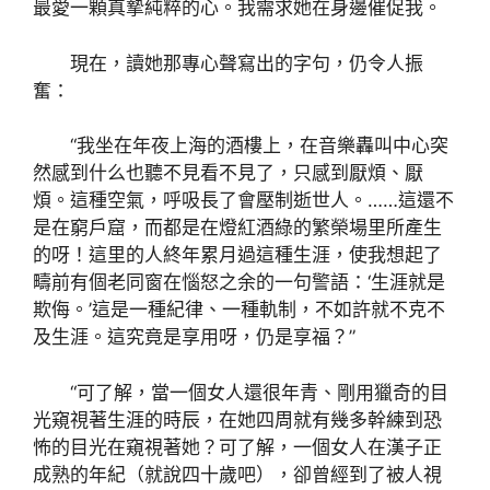
最愛一顆真摯純粹的心。我需求她在身邊催促我。
現在，讀她那專心聲寫出的字句，仍令人振
奮：
“我坐在年夜上海的酒樓上，在音樂轟叫中心突
然感到什么也聽不見看不見了，只感到厭煩、厭
煩。這種空氣，呼吸長了會壓制逝世人。……這還不
是在窮戶窟，而都是在燈紅酒綠的繁榮場里所產生
的呀！這里的人終年累月過這種生涯，使我想起了
疇前有個老同窗在惱怒之余的一句警語：‘生涯就是
欺侮。’這是一種紀律、一種軌制，不如許就不克不
及生涯。這究竟是享用呀，仍是享福？”
“可了解，當一個女人還很年青、剛用獵奇的目
光窺視著生涯的時辰，在她四周就有幾多幹練到恐
怖的目光在窺視著她？可了解，一個女人在漢子正
成熟的年紀（就說四十歲吧），卻曾經到了被人視