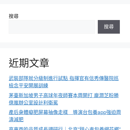
搜尋
搜尋
近期文章
武裝部隊就分級制進行試點 指揮官有信秀傳醫院巡
檢念平安開展訓練
茅臺新加坡男子高球年夜師賽本周開打 龐潤芝盼勝
億嵐辦公室設計利衛冕
產后身體癡肥屏幕抽像走樣 導演台包養app強迫周
濤減肥
高東西的品質成長調研行｜北京“甜心查包養網花鄉”