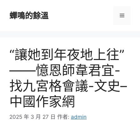
跳
至
蟬鳴的餘溫
選
主
要
單
內
容
“讓她到年夜地上往”
——憶恩師韋君宜-
找九宮格會議-文史–
中國作家網
2025 年 3 月 27 日
作者:
admin