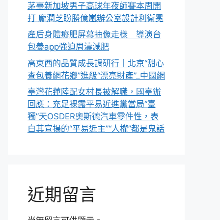
茅臺新加坡男子高球年夜師賽本周開
打 龐潤芝盼勝億嵐辦公室設計利衛冕
產后身體癡肥屏幕抽像走樣 導演台
包養app強迫周濤減肥
高東西的品質成長調研行｜北京“甜心
查包養網花鄉”進級“漂亮財產”_中國網
臺灣花蓮陸配女村長被解職，國臺辦
回應：充足裸露平易近進黨當局“臺
獨”天OSDER奧斯德汽車零件性，表
白其宣揚的“平易近主”“人權”都是鬼話
近期留言