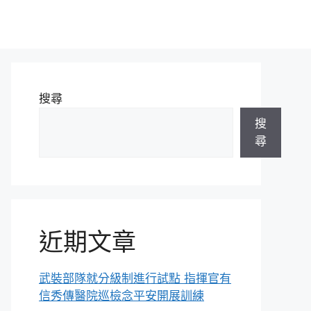
搜尋
搜
尋
近期文章
武裝部隊就分級制進行試點 指揮官有
信秀傳醫院巡檢念平安開展訓練