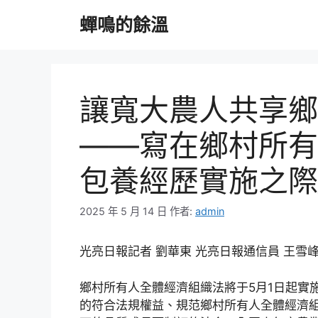
跳
蟬鳴的餘溫
至
主
要
內
容
讓寬大農人共享鄉
——寫在鄉村所有
包養經歷實施之際
2025 年 5 月 14 日
作者:
admin
光亮日報記者 劉華東 光亮日報通信員 王雪
鄉村所有人全體經濟組織法將于5月1日起實
的符合法規權益、規范鄉村所有人全體經濟