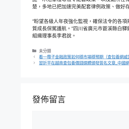
楚，多地已把加速完美配套律例政策、做好
“盼望各級人年夜強化監視，確保法令的各項
質成長保駕護航。”四川省廣元市蒼溪縣白驛
組織理事長李君說。
分
未分類
類
看一攬子金融政策若何穩市場穩預期（查包養網威
習近平在越南查包養價錢媒體頒發簽名文章_中國
發佈留言
留
言