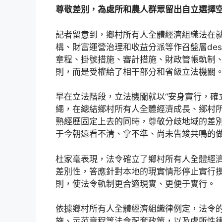
尊敬差別，為處所和農人群眾留出自立選擇
記者留意到，鄉村所有人全體經濟組織法在
構、財富運營治理和收益分派等作召盤層des
章程、掛號措施、審計措施、財政管帳軌制
則，而是受權給了相干部分和省級立法機關
早在立法階段，立法機關就以“安身實行，確
繩，在總結鄉村所有人全體經濟成長、鄉村
熟經歷固定上去的同時，尊敬分歧地域的差
于今朝還看不清、拿不準、尚未告竣共鳴的
杜家毫表現，法令確立了鄉村所有人全體經
差別性，答應針對本地的現實情形停止實行
則，使法令軌制更合適現實、更便于實行。
依據鄉村所有人全體經濟組織律例定，法令
施、示范章程等法令配套政策，以及處所性