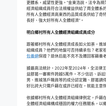
更體系，威望性更強。”金東浩說，法令為規
經濟組織成員符合法規權益供給了周全體系
所有人全體經濟高東西的品質成長供給了奇特
長好、強大好所有人全體經濟”。
明白鄉村所有人全體經濟組織成員成分
跟著鄉村所有人全體經濟成長如火如荼，進城
組織成員？他們的地盤可否持續承包？老家
包養網
保證？退休后能不克不及遷回客籍養
據最高法統計，2022年至2024年，全法
益膠葛一審案件跨越5萬件。不少信訪、訴
男、進城落戶職員等的成分認定難、膠葛調
好比誇大只需戶籍在或許已經在，就能主意
依據鄉村所有人全體經濟組織律例定，戶籍
全體經濟組織構成穩固的權力任務關系，以