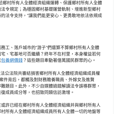
范鄉村所有人全體經濟組織運轉、保護鄉村所有人全體
的法令規定；為穩固鄉村基礎運營軌制、增進新型鄉村
的法令支持，“讓我們能更安心、更勇敢地依法依規成
務工、落戶城市的“游子”們還算不算鄉村所有人全體
祖宅、宅基地可否繼續？終年不在村里，本身權益若何
老
包養網價錢
？這些題目牽動著億萬國民群眾的心。
律王法公法院共審結損害鄉村所有人全體經濟組織成員權
訟案件背后，都觸及對財務贍養職員、外嫁女及進贅
停難題目。此外，不少自媒體過錯解讀法令誤導群眾，
恢復成員成分等，也招致同類信訪激增。
在或許已經在鄉村所有人全體經濟組織并與鄉村所有人
鄉村所有人全體經濟組織成員所有人全體一切的地盤等