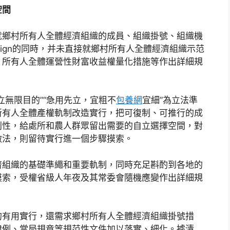
空間
就鄉村所有人全體經濟組織的成員、組織掛號、組織機
ign的同時，并未直接就鄉村所有人全體經濟組織示范
、所有人全體運營性財富收益權量化措施等作出詳細規
。
立無限目的”“急用先立，宜粗不
包養網
宜細”為立法準
所有人全體產權軌制改造實行，把可復制、可推行的成
別性，給處所和農人群眾留出需要的自立選擇空間，對
做法，則留待實行進一個步驟摸索。
濟組織的基礎準繩和重要軌制，同時充足斟酌到各地的
摸索，受權省級人年夜及其常委會隨機應變作出詳細規
的有用實行，還需求鄉村所有人全體經濟組織掛號措
律例、當局規章等規范性文件加以落實、細化。據清