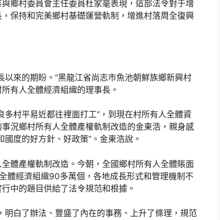
業與鄉村委員會主任委員杜家毫表現，這部法令對于增
長，保持和完美鄉村基礎運營軌制，增進村落周全復興
長以來的期盼。”黑龍江省尚志市魚池朝鮮族鄉新興村
村所有人全體經濟組織的理事長。
良多村平易近都往裡面打工”，到現在村所有人全體資
過的事況鄉村所有人全體產權軌制改造的金東浩，親身感
和國度的好方針、好政策”。金東浩說。
人全體產權軌制改造。今朝，全國鄉村所有人全體賬面
全體經濟組織90多萬個，各地成長形式和管理機制不
實行中的題目供給了法令規范和根據。
，明白了辦法、豐盛了內在的事務、上升了條理，規范