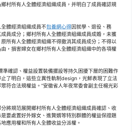
為鄉村所有人全體經濟組織成員，并明白了成員確認規
人全體經濟組織成員不
包養網心得
因就學、退役、務
其成員成分；鄉村所有人全體經濟組織成員成婚，未獲
，原所有人全體經濟組織不得撤消其成員成分；不得以
為由，損害婦女在鄉村所有人全體經濟組織中的各項權
標準確認、權益設置裝備擺設等持久困擾下層的困難作
了明白，這些立異性軌制design，光鮮表現了立法
眾符合法規權益。”安徽省人年夜常委會副主任楊光彩
部分將規范展開鄉村所有人全體經濟組織成員確認、收
殊是要處置好外嫁女、進贅婿等特別群體的權益保證題
基地應用權和所有人全體收益分派權。