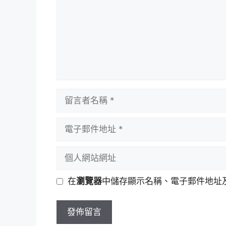
留
言
者
電
名
子
稱
郵
個
件
人
地
網
在
瀏覽器
中儲存顯示名稱、電子郵件地址
址
站
網
址