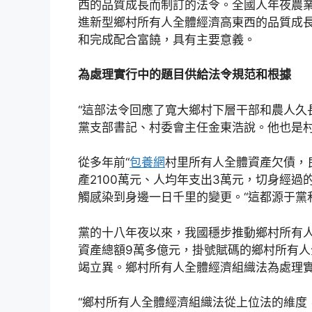
西的品質成長而制訂的法令。全國人年夜農
進新型鄉村所有人全體經濟高東西的品質成
和完成配合富饒，具有主要意義。
為處理實行中的題目供給法令規范和根據
“這部法令回應了寬大鄉村下層干部和農人久
黨支部書記、村委會主任金東浩說。他也是
從多年前“
包養網
村里所有人全體資產欠債，
產2100萬元、人均年支出3萬元，切身經
觸感染到身邊一日千里的變更。“這都源于黨
黨的十八年夜以來，我國穩步推動鄉村所有
資產總額9萬多億元，掛號賦碼的鄉村所有人
竭立異。鄉村所有人全體經濟組織法為處理
“鄉村所有人全體經濟組織法從上位法的維度