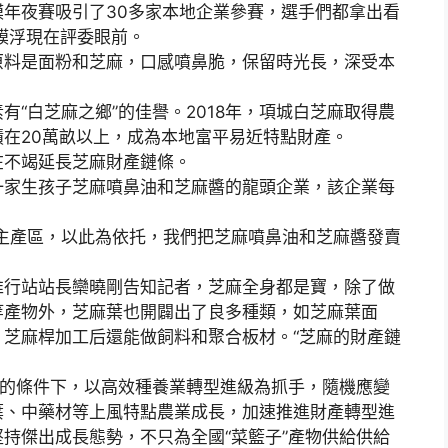
年夜賽吸引了30多家本地企業參賽，選手們都拿出看
饃浮現在評委眼前。
料是面粉和芝麻，口感噴鼻脆，保留時光長，深受本
白芝麻之鄉”的佳譽。2018年，項城白芝麻取得農
在20萬畝以上，成為本地富平易近特點財產。
不竭延長芝麻財產鏈條。
家生孩子芝麻噴鼻油和芝麻醬的龍頭企業，該企業每
產區，以此為依托，我們把芝麻噴鼻油和芝麻醬發賣
行站站長欒曉剛告知記者，芝麻全身都是寶，除了做
等產物外，芝麻葉也開闢出了良多種類，如芝麻葉面
芝麻桿加工后還能做飼料和聚合板材。“芝麻的財產鏈
的條件下，以高效種養業轉型進級為抓手，隨機應變
葉、中藥材等上風特點農業成長，加速推進財產轉型進
持傑出成長態勢，不只為全國“菜籃子”產物供給供給