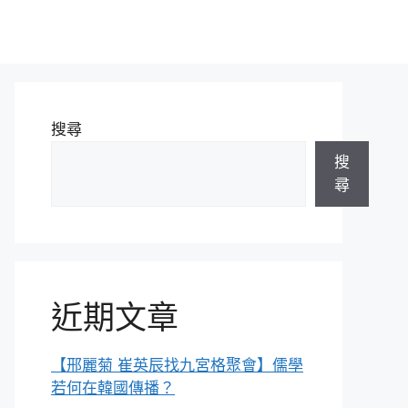
搜尋
搜
尋
近期文章
【邢麗菊 崔英辰找九宮格聚會】儒學
若何在韓國傳播？