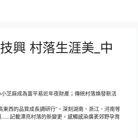
技興 村落生涯美_中
小小芝麻成為富平易近年夜財產；傳統村落煥發新活
東西的品質成長調研行”，深刻湖南、浙江、河南等
場……記載漂亮村落的新變更，感觸感染廣袤郊野孕育