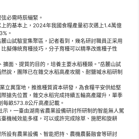
根弦必需時辰繃緊。
的基本上，2024年我國食糧產量初次邁上1.4萬億
3%。
麓山試驗室集聚區，記者看到，幾名研討職員正采用
。比擬傳統育種技巧，分子育種可以精準改進種子性
擴面、提質的目的，培養主要水稻種類。”岳麓山試
炳然說，團隊已在雜交水稻高產攻關、耐鹽堿水稻研制
業立異窪地，推進種質資本研發，為食糧平安供給堅
國際搶先位置，雜交水稻完成持續五輪高產躍升，單季
每畝573.8公斤高產記載。
批示，一臺由湖南省農業設備研討所研制的智能無人駕
這臺機械效能多樣，可以或許完成除草、施肥和旋耕
所設有農業設備、智能把持、農機農藝融會等研討