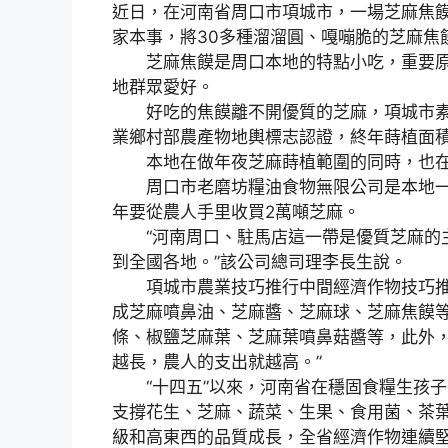
近日，在河南省周口市項城市，一場芝麻焦饃
家本事，將30多種溜溜圓、嘎嘣脆的芝麻焦
芝麻焦饃是周口本地的特點小吃，重要原
地群眾愛好。
好吃的焦饃離不開優質的芝麻，項城市素有“
業鄉村部農產物地輿標志認證，終年蒔植面積
本地在做年夜芝麻蒔植範圍的同時，也在
周口市老磨坊糧油食物無限公司是本地一
年要從農人手里收買2萬噸芝麻。
“河南周口、駐馬店這一帶是優質芝麻的主
到全國各地。”該公司總司理李長生說。
項城市農業技巧推行中間經濟作物技巧推
成芝麻噴鼻油、芝麻醬、芝麻球、芝麻焦饃
條、椒鹽芝麻葉、芝麻葉噴鼻菇醬等，此外，
越長，農人的支出就越高。”
“十四五”以來，河南省在穩固食糧生孩子
支撐花生、芝麻、蔬菜、生果、食用菌、茶
級和高東西的品質成長，全省經濟作物連續堅