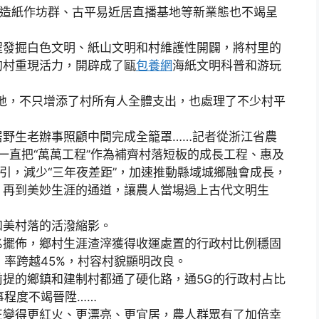
法造紙作坊群、古平易近居直播基地等新業態也不竭呈
發掘白色文明、紙山文明和村維護性開闢，將村里的
的村重現活力，開辟成了甌
包養網
海紙文明科普和游玩
，不只增添了村所有人全體支出，也處理了不少村平
生老辦事照顧中間完成全籠罩……記者從浙江省農
一直把“萬萬工程”作為補齊村落短板的成長工程、惠及
牽引，減少“三年夜差距”，加速推動縣域城鄉融會成長，
、再到美妙生涯的通道，讓農人當場過上古代文明生
美村落的活潑縮影。
擺佈，鄉村生涯渣滓獲得收運處置的行政村比例穩固
）率跨越45%，村容村貌顯明改良。
的鄉鎮和建制村都通了硬化路，通5G的行政村占比
事程度不竭晉陞……
變得更紅火、更漂亮、更宜居，農人群眾有了加倍幸