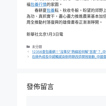
福
包養行情
的家園。
春耕夏
包養
耘、秋收冬躲。盼望的郊野
為功、真抓實干，盡心盡力推進農業基本加
周全推動村落復興的雄偉畫卷正漸漸睜開。
新華社北京1月3日電
分
未分類
類
12356查包養網！“沒事兒”熱線若何解“苦衷”？_
在綠色成長中感觸感染新時期改造開放脈動_中國
發佈留言
留
言