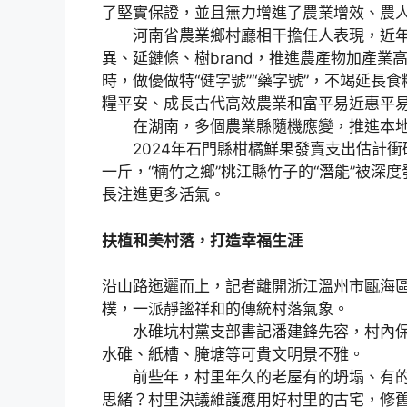
了堅實保證，並且無力增進了農業增效、農
河南省農業鄉村廳相干擔任人表現，近年
異、延鏈條、樹brand，推進農產物加產業
時，做優做特“健字號”“藥字號”，不竭延
糧平安、成長古代高效農業和富平易近惠平
在湖南，多個農業縣隨機應變，推進本地
2024年石門縣柑橘鮮果發賣支出估計衝
一斤，“楠竹之鄉”桃江縣竹子的“潛能”被深
長注進更多活氣。
扶植和美村落，打造幸福生涯
沿山路迤邐而上，記者離開浙江溫州市甌海
樸，一派靜謐祥和的傳統村落氣象。
水碓坑村黨支部書記潘建鋒先容，村內保留
水碓、紙槽、腌塘等可貴文明景不雅。
前些年，村里年久的老屋有的坍塌、有的
思緒？村里決議維護應用好村里的古宅，修