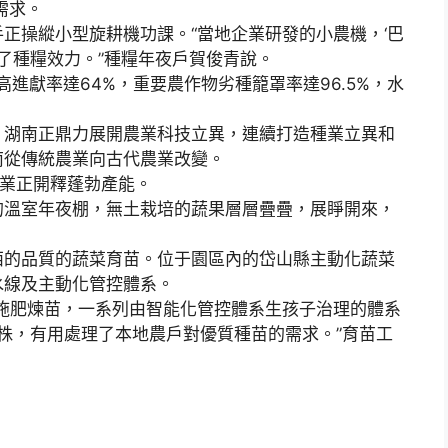
需求。
操縱小型旋耕機功課。“當地企業研發的小農機，‘巴
步了種糧效力。”種糧年夜戶賀俊青說。
進獻率達64%，重要農作物劣種籠罩率達96.5%，水
湖南正鼎力展開農業科技立異，連續打造種業立異和
南從傳統農業向古代農業改變。
業正開釋蓬勃產能。
溫室年夜棚，無土栽培的蔬果層層疊疊，展睜開來，
的品質的蔬菜育苗。位于園區內的岱山縣主動化蔬菜
水線及主動化管控體系。
肥煉苗，一系列由智能化管控體系生孩子治理的體系
萬株，有用處理了本地農戶對優質種苗的需求。”育苗工