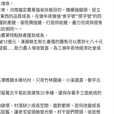
人增收。
來，河南錨定農業強省扶植目的，連續強龍頭、促立
高東西的品質成長，在做年夜做強“食字號”“原字號”的同
長食糧財產鏈、晉陞價值鏈、打造供給鏈，盡力完成保證食
易近相同一。
農業特點財產蓬勃成長。
破12億元，漢壽縣生態化養殖的團魚可以賣到七八十元
度發掘……助力農人增收致富，為三湘年夜地經濟社會成
區澤雅鎮水碓坑村，只見竹林圍繞，小溪潺潺，衡宇古
著古平易近居建筑20多幢，還保存著手工造紙用的
破壞，村落缺少成長空間、面對繁榮。若何改變成長
舊如舊，讓老宅從頭煥發光榮。村干部們帶頭，收拾修