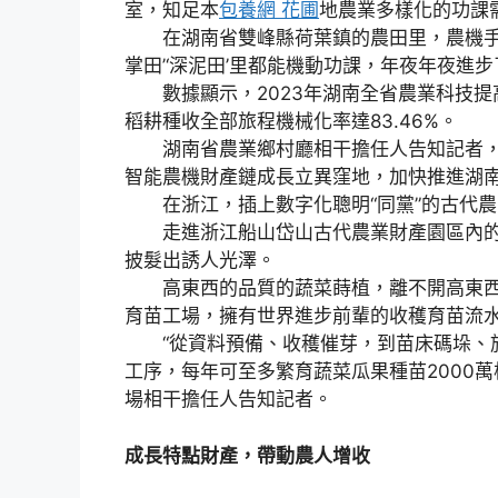
室，知足本
包養網 花圃
地農業多樣化的功課
在湖南省雙峰縣荷葉鎮的農田里，農機手正
掌田’‘深泥田’里都能機動功課，年夜年夜進
數據顯示，2023年湖南全省農業科技提高
稻耕種收全部旅程機械化率達83.46%。
湖南省農業鄉村廳相干擔任人告知記者，
智能農機財產鏈成長立異窪地，加快推進湖
在浙江，插上數字化聰明“同黨”的古代農
走進浙江船山岱山古代農業財產園區內的
披髮出誘人光澤。
高東西的品質的蔬菜蒔植，離不開高東西
育苗工場，擁有世界進步前輩的收穫育苗流
“從資料預備、收穫催芽，到苗床碼垛、施
工序，每年可至多繁育蔬菜瓜果種苗2000
場相干擔任人告知記者。
成長特點財產，帶動農人增收