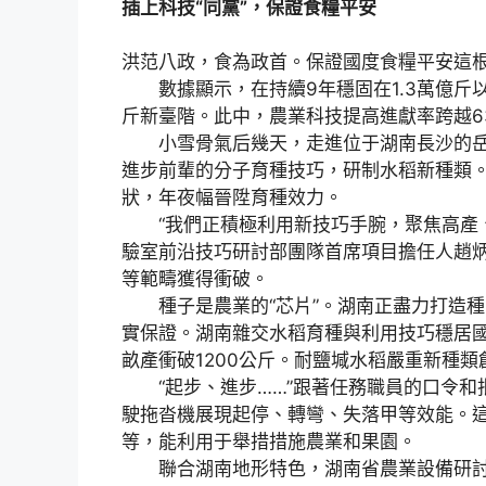
插上科技“同黨”，保證食糧平安
洪范八政，食為政首。保證國度食糧平安這
數據顯示，在持續9年穩固在1.3萬億斤以上
斤新臺階。此中，農業科技提高進獻率跨越6
小雪骨氣后幾天，走進位于湖南長沙的岳
進步前輩的分子育種技巧，研制水稻新種類
狀，年夜幅晉陞育種效力。
“我們正積極利用新技巧手腕，聚焦高產、
驗室前沿技巧研討部團隊首席項目擔任人趙
等範疇獲得衝破。
種子是農業的“芯片”。湖南正盡力打造種
實保證。湖南雜交水稻育種與利用技巧穩居
畝產衝破1200公斤。耐鹽堿水稻嚴重新種類創
“起步、進步……”跟著任務職員的口令和
駛拖沓機展現起停、轉彎、失落甲等效能。
等，能利用于舉措措施農業和果園。
聯合湖南地形特色，湖南省農業設備研討