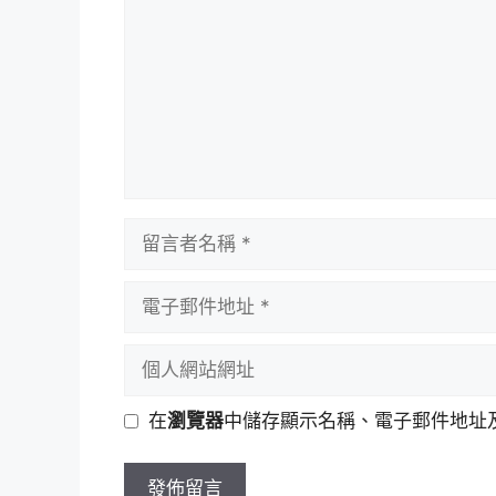
留
言
者
電
名
子
稱
郵
個
件
人
地
網
在
瀏覽器
中儲存顯示名稱、電子郵件地址
址
站
網
址