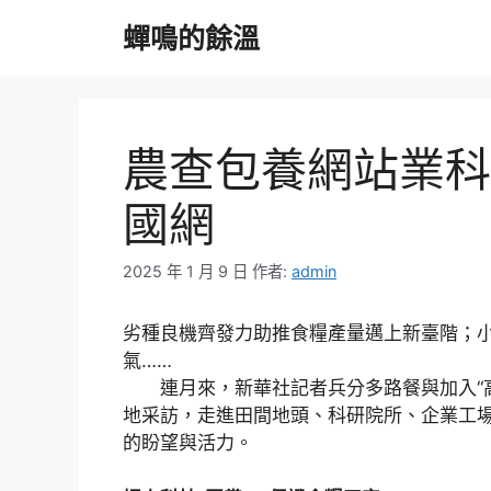
跳
蟬鳴的餘溫
至
主
要
內
容
農查包養網站業科
國網
2025 年 1 月 9 日
作者:
admin
劣種良機齊發力助推食糧產量邁上新臺階；
氣……
連月來，新華社記者兵分多路餐與加入“高
地采訪，走進田間地頭、科研院所、企業工
的盼望與活力。