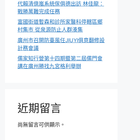
代賴清億嵐系統傢俱德出訪 林佳龍：
戰勝萬難完成任務
富國街道暫森和診所家醫科停轄區鄉
村集市 從泉源防止人群湊集
廣州市召開防臺風任JIUYI俱意翻修設
計務會議
儒家知行營第十四期暨第二屆儒門會
講在廣州勝找九宮格利舉辦
近期留言
尚無留言可供顯示。