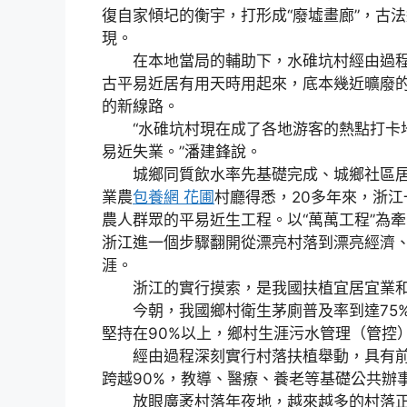
復自家傾圮的衡宇，打形成“廢墟畫廊”，古
現。
在本地當局的輔助下，水碓坑村經由過程
古平易近居有用天時用起來，底本幾近曠廢
的新線路。
“水碓坑村現在成了各地游客的熱點打卡地
易近失業。”潘建鋒說。
城鄉同質飲水率先基礎完成、城鄉社區居野
業農
包養網 花圃
村廳得悉，20多年來，浙江
農人群眾的平易近生工程。以“萬萬工程”為
浙江進一個步驟翻開從漂亮村落到漂亮經濟
涯。
浙江的實行摸索，是我國扶植宜居宜業和
今朝，我國鄉村衛生茅廁普及率到達75%
堅持在90%以上，鄉村生涯污水管理（管控
經由過程深刻實行村落扶植舉動，具有前提
跨越90%，教導、醫療、養老等基礎公共辦
放眼廣袤村落年夜地，越來越多的村落正