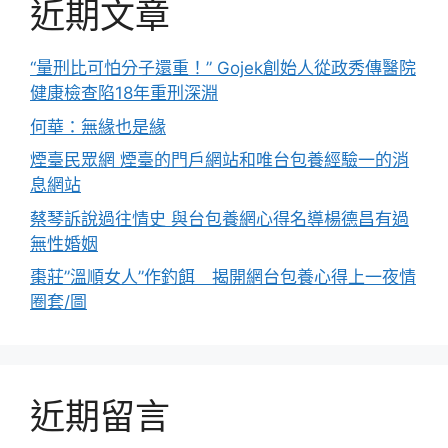
近期文章
“量刑比可怕分子還重！” Gojek創始人從政秀傳醫院
健康檢查陷18年重刑深淵
何華：無緣也是緣
煙臺民眾網 煙臺的門戶網站和唯台包養經驗一的消
息網站
蔡琴訴說過往情史 與台包養網心得名導楊德昌有過
無性婚姻
棗莊”溫順女人”作釣餌 揭開網台包養心得上一夜情
圈套/圖
近期留言