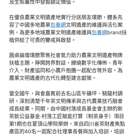
及生態屬性中發掘額定價值。
在優良農業文明遺產地實行分送朋友環節，體系先
容了中國多地農業
包養網
文明遺產的維護與活化案
例，為更多地域農業文明遺產維護與
包養網
brand扶
植供給了可貴的鑒戒與啟發。
圓桌論壇環節聚焦社會氣力助力農業文明遺產物牌
扶植主題，睜開跨界對話，繚繞數字化傳佈、青年
介入、財產協同和小農戶抱團一起配合等外容，為
農業文明遺產的古代化轉型建言獻策。
當全國午，與會嘉賓前去名山區牛碾坪、騎龍村調
研，深刻清楚千年茶文明傳承與古代農業技巧融會
成長結果。同期，由中國村落成長基金會主辦的新
茶飲公益基金·村落工匠賦能打算（制茶身手）項目
第1期也在蒙頂山學院舉辦，來自四川省茶財產焦點
產區的40名一起配合社理事長餐與加入培訓，培訓