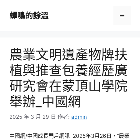
跳
至
蟬鳴的餘溫
選
主
要
單
內
容
農業文明遺產物牌扶
植與推查包養經歷廣
研究會在蒙頂山學院
舉辦_中國網
2025 年 3 月 29 日
作者:
admin
中國網/中國成長門戶網訊 2025年3月26日，“農業