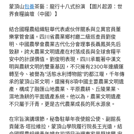
蒙頂山
包養
茶藝：龍行十八式扮演 【圖片起源：世
界食糧論壇（中國）】
結合國糧農組織駐華代表處伙伴關系與立異官員董
樂掌管會議。四川省農業鄉村廳二級巡查員劉俊
明、中國農學會農業古代化分會理事長聶鳳英先后
致辭，誇大農業文明遺產在村落成長與全球食糧平
安中的計謀價值。劉俊明表現，四川承載著中漢文
明與農耕文明的雙重基因，不只擁有2300年連續運
轉至今、被譽為“活態水利博物館”的都江堰，千年傳
承的蒙頂山茶文明，還擁有8項中國主要農業文明遺
產，構成了融匯山地農業、平原農耕、丘陵果業、
濕地漁耕的平面遺產系統。他以為，農業文明遺產
不只屬于汗青，更是古代農業成長的死水源泉。
在宗旨演講環節，秘魯駐華年夜使館公使、副館長
貢薩洛·塔拉維拉，蒙頂山學院履行院長王光遠，結