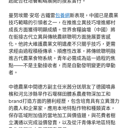
起配合社培養範疇展開的摸索實行。
曼努埃爾·安塔·古鐵雷
包養網
斯表現，中國已是農業
技巧範疇的引領者之一，在推進立異技巧增進鄉村
成長方面獲得明顯成績。世界食糧論壇（中國）將
在銜接古代立異與傳統農耕聰明方面施展要害感
化。他誇大維護農業文明遺產不只關乎技巧，更需
求經由過程積極傳承、順應性改革，將傳統聰明融
進古代農業食物系統。青年必需成為這一過程的焦
點——不是主動接收者，而是自動發明變更的舉動
者。
中德農業中間德方副主任米茜分送朋友了德國噴鼻
檳和河北涉縣旱作石堰梯田體系農產物深加工和
brand打造方面的勝利經歷，包含培育具有立異潛力
的農人和企業家，應用本地特點作物和種類資本，
保存區域附加值的當地加工與價值鏈，與花費者樹
立溝通以完成溢價發賣，以及從汗青傳承地區特點