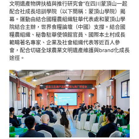
文明遺產物牌扶植與推行研究會”在四川蒙頂山一起
配合社成長培訓學院（以下簡稱：蒙頂山學院）揭
幕。運動由結合國糧農組織駐華代表處和蒙頂山學
院結合主辦，世界食糧論壇（中國）支撐。結合國
糧農組織、秘魯駐華使領館官員、國際本土村成長
範疇著名專家、企業及社會組織代表等近百人參
會，配合切磋全球農業文明遺產維護與brand化成長
途徑。