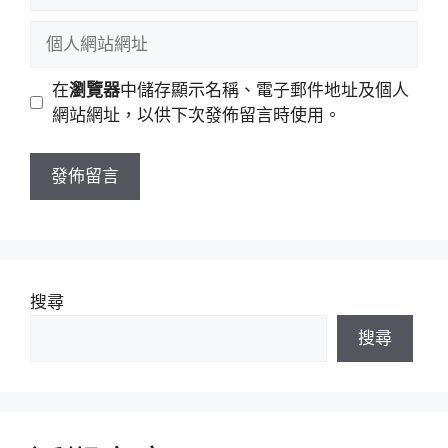
稱
郵
個
件
人
地
網
在
瀏覽器
中儲存顯示名稱、電子郵件地址及個人
址
站
網站網址，以供下次發佈留言時使用。
網
址
搜尋
搜尋