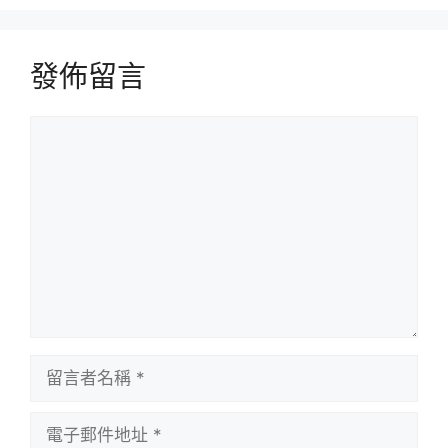
發佈留言
留
言
留
言
者
電
名
子