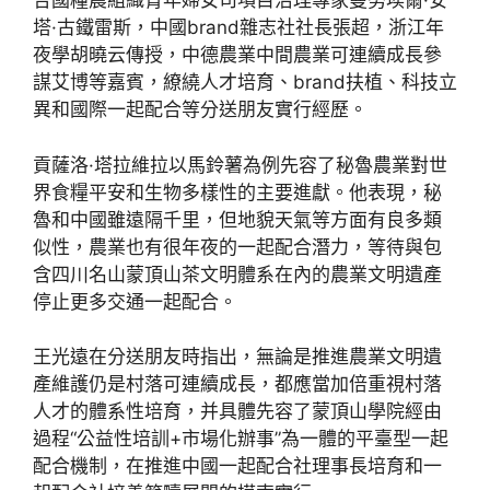
合國糧農組織青年婦女司項目治理專家曼努埃爾·安
塔·古鐵雷斯，中國brand雜志社社長張超，浙江年
夜學胡曉云傳授，中德農業中間農業可連續成長參
謀艾博等嘉賓，繚繞人才培育、brand扶植、科技立
異和國際一起配合等分送朋友實行經歷。
貢薩洛·塔拉維拉以馬鈴薯為例先容了秘魯農業對世
界食糧平安和生物多樣性的主要進獻。他表現，秘
魯和中國雖遠隔千里，但地貌天氣等方面有良多類
似性，農業也有很年夜的一起配合潛力，等待與包
含四川名山蒙頂山茶文明體系在內的農業文明遺產
停止更多交通一起配合。
王光遠在分送朋友時指出，無論是推進農業文明遺
產維護仍是村落可連續成長，都應當加倍重視村落
人才的體系性培育，并具體先容了蒙頂山學院經由
過程“公益性培訓+市場化辦事”為一體的平臺型一起
配合機制，在推進中國一起配合社理事長培育和一