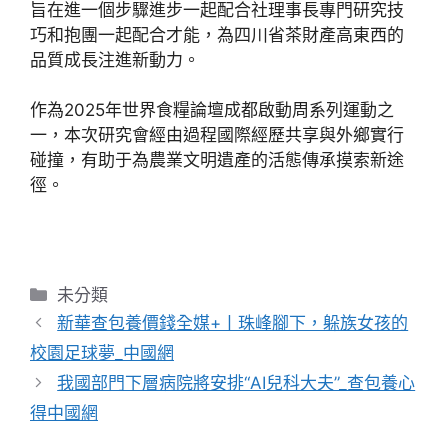
旨在進一個步驟進步一起配合社理事長專門研究技
巧和抱團一起配合才能，為四川省茶財產高東西的
品質成長注進新動力。
作為2025年世界食糧論壇成都啟動周系列運動之
一，本次研究會經由過程國際經歷共享與外鄉實行
碰撞，有助于為農業文明遺產的活態傳承摸索新途
徑。
分
未分類
類
新華查包養價錢全媒+丨珠峰腳下，躲族女孩的
校園足球夢_中國網
我國部門下層病院將安排“AI兒科大夫”_查包養心
得中國網