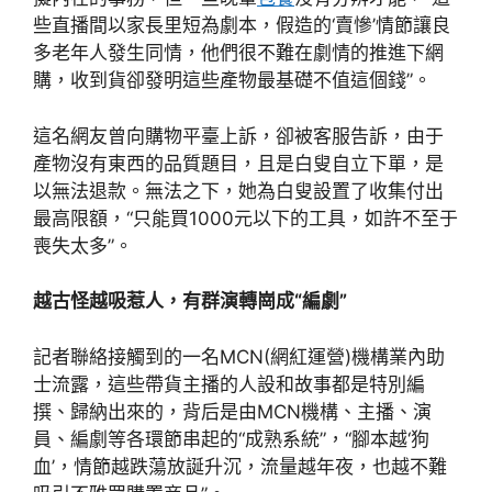
些直播間以家長里短為劇本，假造的‘賣慘’情節讓良
多老年人發生同情，他們很不難在劇情的推進下網
購，收到貨卻發明這些產物最基礎不值這個錢”。
這名網友曾向購物平臺上訴，卻被客服告訴，由于
產物沒有東西的品質題目，且是白叟自立下單，是
以無法退款。無法之下，她為白叟設置了收集付出
最高限額，“只能買1000元以下的工具，如許不至于
喪失太多”。
越古怪越吸惹人，有群演轉崗成“編劇”
記者聯絡接觸到的一名MCN(網紅運營)機構業內助
士流露，這些帶貨主播的人設和故事都是特別編
撰、歸納出來的，背后是由MCN機構、主播、演
員、編劇等各環節串起的“成熟系統”，“腳本越‘狗
血’，情節越跌蕩放誕升沉，流量越年夜，也越不難