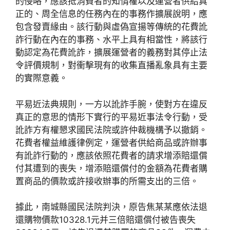
的侵略，應該抵消費者的知情權以及運營者供給真
正的、周全信息的任務內在的事務作擴展說明，應
包含發賣緣由。該行動與虛偽宣揚等傳統的花費訛
詐行動在內在的事務、水平上具有相當性，將該行
動認定為花費訛詐，擴展運營者的義務對其停止法
令評價規制，對衝擊現有的收集直播亂象具有主要
的實際意義。
平易近法典規則，一方以訛詐手腕，使對方在違反
真正的意思的情形下實行的平易近事法令行動，受
訛詐方有權懇求國民法院或許仲裁機構予以撤銷。
花費者權益維護律例定，運營者供給商品或許辦事
有訛詐行動的，應該依照花費者的請求增添賠還償
付其遭到的喪失，增添賠還償付的金額為花費者購
置商品的價款或許接收辦事的所需支出的三倍。
據此，南城縣國民法院判決，原告焦某某應依法退
還購物價款10328.1元并三倍賠還償付被告喪失