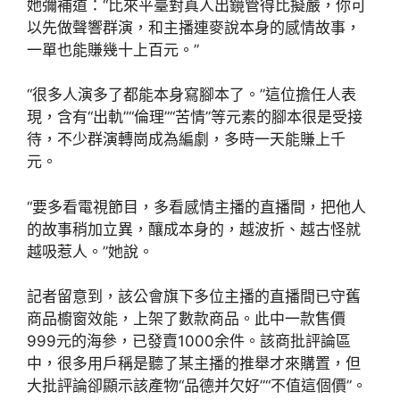
她彌補道：“比來平臺對真人出鏡管得比擬嚴，你可
以先做聲響群演，和主播連麥說本身的感情故事，
一單也能賺幾十上百元。”
“很多人演多了都能本身寫腳本了。”這位擔任人表
現，含有“出軌”“倫理”“苦情”等元素的腳本很是受接
待，不少群演轉崗成為編劇，多時一天能賺上千
元。
“要多看電視節目，多看感情主播的直播間，把他人
的故事稍加立異，釀成本身的，越波折、越古怪就
越吸惹人。”她說。
記者留意到，該公會旗下多位主播的直播間已守舊
商品櫥窗效能，上架了數款商品。此中一款售價
999元的海參，已發賣1000余件。該商批評論區
中，很多用戶稱是聽了某主播的推舉才來購置，但
大批評論卻顯示該產物“品德并欠好”“不值這個價”。