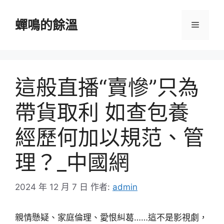
跳
至
蟬鳴的餘溫
選
主
要
單
內
容
這般直播“賣慘”只為
帶貨取利 如查包養
經歷何加以規范、管
理？_中國網
2024 年 12 月 7 日
作者:
admin
親情懸疑、家庭倫理、愛恨糾葛……這不是影視劇，