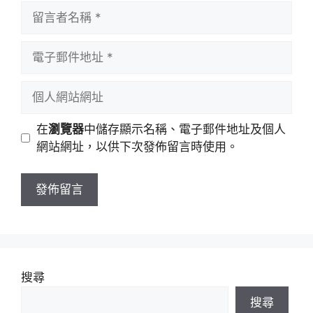
留
言
者
電
名
子
稱
郵
個
件
人
地
網
在
瀏覽器
中儲存顯示名稱、電子郵件地址及個人
址
站
網站網址，以供下次發佈留言時使用。
網
址
搜尋
搜尋