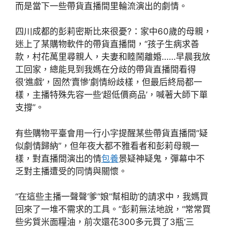
而是當下一些帶貨直播間里輪流演出的劇情。
四川成都的彭莉密斯比來很憂?：家中60歲的母親，
迷上了某購物軟件的帶貨直播間，“孩子生病求善
款，村花萬里尋親人，夫妻和睦鬧離婚……早晨我放
工回家，總能見到我媽在分歧的帶貨直播間看得
很‘進戲’，固然‘賣慘’劇情紛歧樣，但最后終局都一
樣，主播特殊先容一些‘超低價商品’，喊著大師下單
支撐”。
有些購物平臺會用一行小字提醒某些帶貨直播間“疑
似劇情歸納”，但年夜大都不雅看者和彭莉母親一
樣，對直播間演出的情
包養
景疑神疑鬼，彈幕中不
乏對主播遭受的同情與關懷。
“在這些主播一聲聲‘爹’‘娘’‘幫相助’的請求中，我媽買
回來了一堆不需求的工具。”彭莉無法地說，“常常買
些劣質米面糧油，前次還花300多元買了3瓶‘三