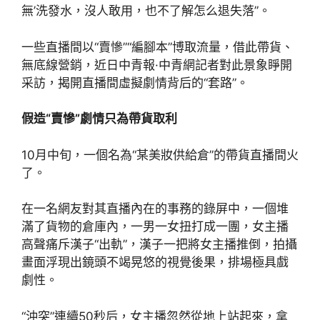
無’洗發水，沒人敢用，也不了解怎么退失落”。
一些直播間以“賣慘”“編腳本”博取流量，借此帶貨、
無底線營銷，近日中青報·中青網記者對此景象睜開
采訪，揭開直播間虛擬劇情背后的“套路”。
假造“賣慘”劇情只為帶貨取利
10月中旬，一個名為“某美妝供給倉”的帶貨直播間火
了。
在一名網友對其直播內在的事務的錄屏中，一個堆
滿了貨物的倉庫內，一男一女扭打成一團，女主播
高聲痛斥漢子“出軌”，漢子一把將女主播推倒，拍攝
畫面浮現出鏡頭不竭晃悠的視覺後果，排場極具戲
劇性。
“沖突”連續50秒后，女主播忽然從地上站起來，拿