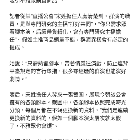
吸引不雅眾購置商品”。
記者從某“直播公會”宋姓擔任人處清楚到，群演的職
責，是與專門研究的主播“打好共同”，“你只需求照
著腳本演，后續帶貨轉化，會有專門研究主播擔
任”。假如主推商品銷量不錯，群演異樣會有必定的
提成。
她說：“只需熟習腳本，帶著情感往演戲，防止違背
平臺規定的言行舉措，很多零經歷的群演也能演好
劇情。”
隨后，宋姓擔任人發來一張截圖，展現今朝該公會
擁有的各類腳本。截圖中，各類腳本依照完成時光
分類，每個月都在不竭更換新的資料，“我們是連續
更換新的資料的，假如一個腳本演太屢次就太假
了，不雅眾也會煩”。