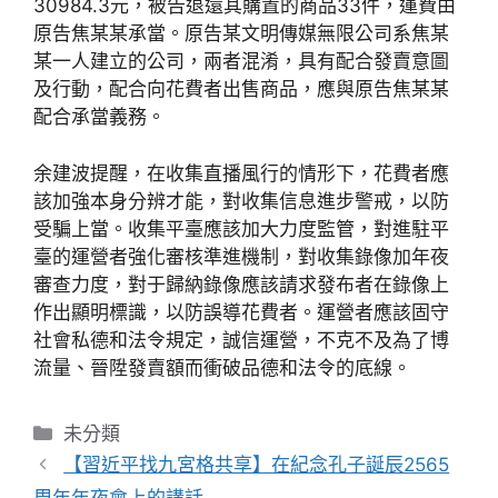
30984.3元，被告退還其購置的商品33件，運費由
原告焦某某承當。原告某文明傳媒無限公司系焦某
某一人建立的公司，兩者混淆，具有配合發賣意圖
及行動，配合向花費者出售商品，應與原告焦某某
配合承當義務。
余建波提醒，在收集直播風行的情形下，花費者應
該加強本身分辨才能，對收集信息進步警戒，以防
受騙上當。收集平臺應該加大力度監管，對進駐平
臺的運營者強化審核準進機制，對收集錄像加年夜
審查力度，對于歸納錄像應該請求發布者在錄像上
作出顯明標識，以防誤導花費者。運營者應該固守
社會私德和法令規定，誠信運營，不克不及為了博
流量、晉陞發賣額而衝破品德和法令的底線。
分
未分類
類
【習近平找九宮格共享】 在紀念孔子誕辰2565
周年年夜會上的講話