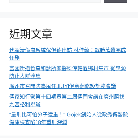
近期文章
代賴清億嵐系統傢俱德出訪 林佳龍：戰勝萬難完成
任務
富國街道暫森和診所家醫科停轄區鄉村集市 從泉源
防止人群湊集
廣州市召開防臺風任JIUYI俱意翻修設計務會議
儒家知行營第十四期暨第二屆儒門會講在廣州勝找
九宮格利舉辦
“量刑比可怕分子還重！” Gojek創始人從政秀傳醫院
健康檢查陷18年重刑深淵