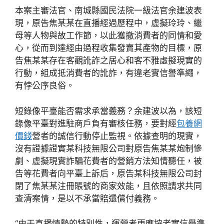
本案主審法官、南城縣國民法院一級法官余建波表
現，原告焦某某在直播經過歷程中，虛擬玲玲、繼
母等人物與故工作節，以此獲撤消費者的同情和愛
心，從而到達經由過程收集發賣其產物的目標，原
告焦某某存在客觀訛詐之居心和客不雅虛擬現實的
行動，組成抵消費者的訛詐，有違老實信譽準繩，
有悖公序良俗。
短錄像平臺能否需求承當義務？余建波以為，該短
錄像平臺對進駐商戶負有審核任務，要對經
包養網
價錢
營者的誠信行動停止監視。依據查明的現實，
沒有證據證實某科技無限公司對原告焦某某炮制慘
劇、虛擬現實詐騙花費者的營銷方法知情聽任，被
告等花費者向平臺上訴后，原告某科技無限公司封
閉了焦某某注冊賬號的商家效能，且依照請求共同
查清案情，是以不承當賠還償付義務。
“由于直播情勢的特別性，運營者更應按老實信譽準