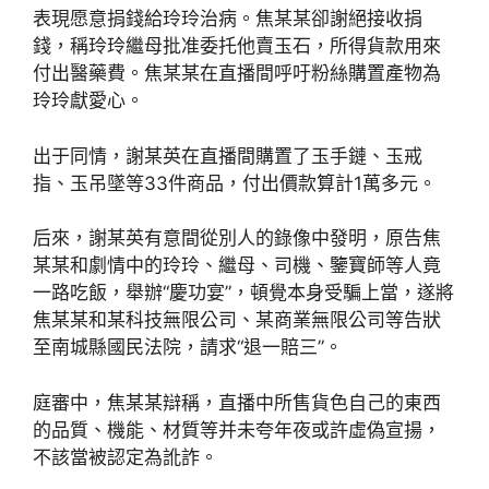
表現愿意捐錢給玲玲治病。焦某某卻謝絕接收捐
錢，稱玲玲繼母批准委托他賣玉石，所得貨款用來
付出醫藥費。焦某某在直播間呼吁粉絲購置產物為
玲玲獻愛心。
出于同情，謝某英在直播間購置了玉手鏈、玉戒
指、玉吊墜等33件商品，付出價款算計1萬多元。
后來，謝某英有意間從別人的錄像中發明，原告焦
某某和劇情中的玲玲、繼母、司機、鑒寶師等人竟
一路吃飯，舉辦“慶功宴”，頓覺本身受騙上當，遂將
焦某某和某科技無限公司、某商業無限公司等告狀
至南城縣國民法院，請求“退一賠三”。
庭審中，焦某某辯稱，直播中所售貨色自己的東西
的品質、機能、材質等并未夸年夜或許虛偽宣揚，
不該當被認定為訛詐。