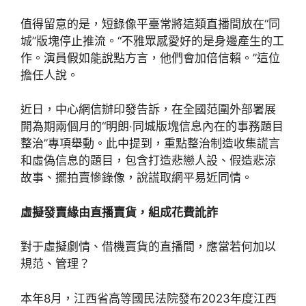
值得留意的是，短錄像平臺常將這類直播間放在“同
城”版塊停止推流。“不雅眾感愛好的是身邊產生的工
作。演員假如能說點方言，他們會加倍信賴。”這位
擔任人說。
近日，中心網信辦印發告訴，在全國范圍外部署展
開為期兩個月的“明朗·同城版塊信息內在的事務題目
整治”專項舉動。此中提到，重點整治制造收集謊言
和虛偽信息的題目，包含打造悲戀人設、假造悲涼
故事、擺拍賣慘錄像，說謊取網平易近同情。
虛擬發賣緣由直播賣貨，組成花費訛詐
對于虛擬劇情、借機賣貨的直播間，應當若何加以
規范、管理？
本年8月，江西省高等國民法院發布2023年度江西