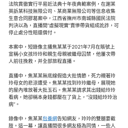
法院貫徹實行平易近法典十年夜典範案例，在謝某
英訴某科技無限公司、某商業無限公司等信息收集
生意合同膠葛案中，江西省撫州市南城縣國民法院
判決以為，直播間“虛擬現實”賣慘帶貨組成訛詐，可
停止處分性賠還償付。
本案中，短錄像主播焦某某于2021年7月在賬號上
宣稱小女孩玲玲和親生母親被繼母囚禁，他屢次帶
人前往挽救，并全部旅程直播。
直播中，焦某某無底線假造大批情節，死力襯著玲
玲母女的悲涼遭受。焦某某找到玲玲繼母，展現她
的屋內堆放著大批玉石。焦某某請求其出錢給玲玲
看病，她卻稱本身錢都壓在了貨上，“沒錢給玲玲治
病”。
錄像中，焦某某
包養網
告知網友，玲玲的雙腿要截
肢。這一幕，讓直播間很多網友極為同情，一些人