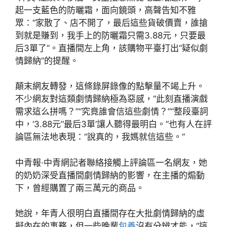
起一支藍色的防曬霜，面向鏡頭，高聲告知不雅
眾：“家散了、店不開了，最后這些貨破價賣，誰搶
到就是賺到，我手上的防曬霜只需3.88元，只要最
后3單了”。直播間左上角，該購物平臺打出“疑似劇
情歸納”的提醒。
顛末網友轉發，這條錄屏錄像的點擊量不竭上升。
不少網友對這類劇情歸納極為惡感，“此刻直播演戲
需求這么拼嗎？”“究竟誰會信這些劇情？”“整段臺詞
中，‘3.88元’‘最后3單’讓人聽得最明白。”也有人在評
論區無法地表現：“說真的，我媽就信這些。”
中青報·中青網記者聯絡接觸上評論區一名網友，她
的奶奶深受直播間劇情歸納的影響，在主播的煽動
下，曾經購置了兩三萬元的商品。
她說，年青人很明白直播間存在大批劇情歸納的虛
擬內在的事務，但一些晚輩
包養
沒有分辨才能，“這