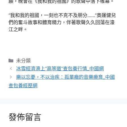
願，晚會在《我和我的祖國》的歌聲中落下帷幕。
“我和我的祖國，一刻也不克不及朋分……”奧運健兒
們的奮斗故事和體育精力，伴著歌聲久久回蕩在濠
江之畔。
分
未分類
類
冰雪經濟滑上“高等道”查包養行情_中國網
樂以忘憂，不以治疾：孤單癥的音樂療育_中國
查包養經歷網
發佈留言