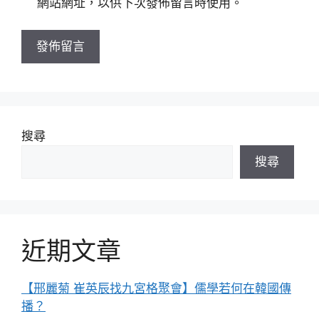
網站網址，以供下次發佈留言時使用。
網
址
搜尋
搜尋
近期文章
【邢麗菊 崔英辰找九宮格聚會】儒學若何在韓國傳
播？