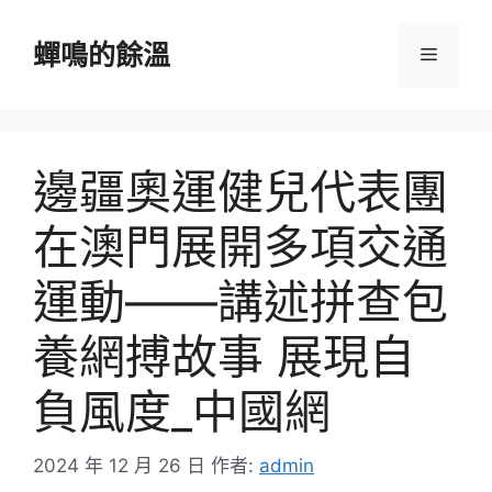
跳
至
蟬鳴的餘溫
選
主
要
單
內
容
邊疆奧運健兒代表團
在澳門展開多項交通
運動——講述拼查包
養網搏故事 展現自
負風度_中國網
2024 年 12 月 26 日
作者:
admin