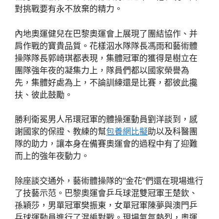
對挑戰要有永不放棄的精力。
內地奧運健兒在巴黎奧運會上展現了團結協作、并
肩作戰的寶貴品質。花樣泅水隊隊長馮雨和藝術體
操隊隊長郭崎琪都表現，集體冠軍的獲得是樹立在
團隊強年夜的凝集力上，隊員們都以國家榮譽為
先，集體好處為上，不論訓練還是比賽，都彼此攙
扶、彼此鼓勵。
勝利衛冕男人吊環冠軍的體操運動員劉洋談到，感
謝國家的保證、教練的幫
包養網比擬
助以及科醫團
隊的助力，讓本身在備賽奧運會的過程中有了迎難
而上的強年夜動力。
除座談交通外，藝術體操隊的“金花”們還在現場進行
了技藝示范。巴黎奧運會乒乓球混雙冠軍王楚欽、
孫穎莎，男單冠軍樊振東，女單冠軍陳夢與澳門乒
乓球運動員進行了混編對戰。現場氣氛熱烈，奧運