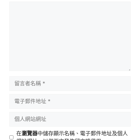
留
言
留
言
者
電
名
子
稱
郵
個
件
人
地
網
在
瀏覽器
中儲存顯示名稱、電子郵件地址及個人
址
站