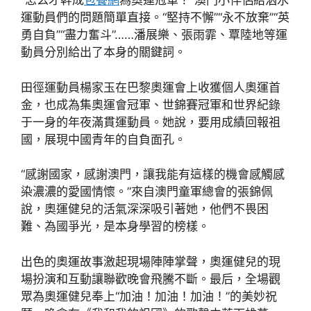
“怎么才幹成
包養網
為奧運冠軍？”澳門小伴侶給泅水
運動員們的問題簡單直接。“堅持不懈”“永不放棄”“英
勇自負”“盡力奮斗”……潘展樂、張雨霏、覃陸地等運
動員分別給出了本身的關鍵詞。
田徑運動員楊家玉在巴黎奧運會上收獲個人奧運首
金，也成為集奧運會冠軍、世錦賽冠軍和世界紀錄
于一身的年夜滿貫運動員。她說，要用成績回報祖
國，展現中國青年的自負面孔。
“感謝國家，感謝澳門，讓我能有這樣的機會感觸感
染濃濃的愛國情懷。”來自澳門童軍總會的張錦佩
說，奧運健兒的活氣深深吸引著她，他們不畏困
難、為國爭光，是本身學習的榜樣。
出色的奧運故事激起現場陣陣掌聲，奧運健兒的現
場扮演和互動讓聯歡晚會飛騰不斷。最后，全場觀
眾為奧運健兒奉上“加油！加油！加油！”的美妙祝