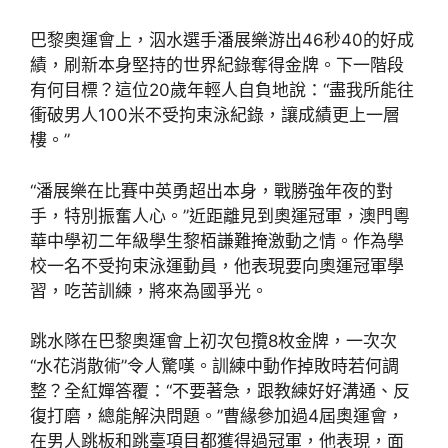
巴黎奧運會上，泅水選手潘展樂游出46秒40的好成
績，刷新本身堅持的世界紀錄奪得金牌。下一階段
有何目標？這位20歲年輕人自負地說：“盡我所能往
衝破男人100米不受拘束泳紀錄，讓成績更上一層
樓。”
“潘展樂在比賽中英勇超出本身，戰勝強年夜的對
手，特別振奮人心。”近距離見到奧運冠軍，澳門粵
華中學初二年級學生黎栢謙難掩激動之情。作為學
校一名不受拘束泳運動員，他表現要向奧運冠軍學
習，吃苦訓練，將來為國爭光。
跳水隊在巴黎奧運會上初次包攬8枚金牌，一次次
“水花消散術”令人驚嘆。訓練中動作掉敗時若何調
整？全紅嬋答覆：“不要著急，跟教練好好溝通、反
復打磨，總能解決問題。”曹緣參加過4屆奧運會，
在男人跳板和跳臺項目都獲得過冠軍，他表現，面