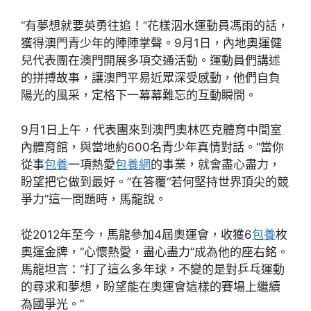
“有夢想就要英勇往追！”花樣泅水運動員馮雨的話，
獲得澳門青少年的陣陣掌聲。9月1日，內地奧運健
兒代表團在澳門開展多項交通活動。運動員們講述
的拼搏故事，讓澳門平易近眾深受感動，他們自負
陽光的風采，定格下一幕幕難忘的互動瞬間。
9月1日上午，代表團來到澳門奧林匹克體育中間室
內體育館，與當地約600名青少年真情對話。“當你
從事
包養
一項熱愛
包養網
的事業，就會盡心盡力，
盼望把它做到最好。”在答覆“若何堅持世界頂尖的競
爭力”這一問題時，馬龍說。
從2012年至今，馬龍參加4屆奧運會，收獲6
包養
枚
奧運金牌，“心懷熱愛，盡心盡力”成為他的座右銘。
馬龍坦言：“打了這么多年球，不變的是對乒乓運動
的尋求和夢想，盼望能在奧運會這樣的賽場上繼續
為國爭光。”