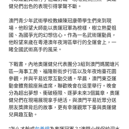
健兒們出色的表現引得掌聲不斷。
澳門青少年武術學校教練陳冠康帶學生們來到現
場，他盼望大師能以奧運冠軍為榜樣，樹立熱愛祖
國、為國爭光的幻想信心。作為一名武術運動員，
他盼望來歲在粵港澳年夜灣區舉行的全運會上，一
睹全國武術高手的風采。
下戰書，內地奧運健兒代表團分3組到澳門媽閣塘片
區—海事工房、福隆新街步行區以及年夜炮臺花園
參觀，并與平易近眾互動交通。早晨，澳門東亞運
動會體育館座無虛席，聯歡晚會在這里舉行。晚會
分為超出夢想、衝破極限、逐夢未來3個篇章，奧運
健兒們在現場展現拿手絕活，與澳門平易近眾分送
朋友獎牌背后的故事，更有幸運觀眾下臺與奧運健
兒興趣互動。