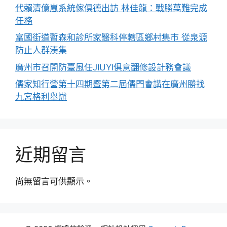
代賴清億嵐系統傢俱德出訪 林佳龍：戰勝萬難完成
任務
富國街道暫森和診所家醫科停轄區鄉村集市 從泉源
防止人群湊集
廣州市召開防臺風任JIUYI俱意翻修設計務會議
儒家知行營第十四期暨第二屆儒門會講在廣州勝找
九宮格利舉辦
近期留言
尚無留言可供顯示。