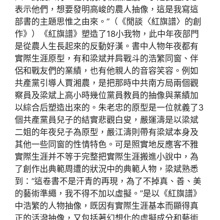
表示他們，想要發明高峻的農人抽像，這是我寫這
部書的主題思惟之由來。”（《閒談〈紅旗譜〉的創
作》）《紅旗譜》塑造了18小我物，此中年夜部門
是從農人生長起來的反動好漢。書中人物年夜都有
實際生涯原型，有和梁斌并肩戰斗的浩繁同窗、伴
侶和戰友們的業績，也有他親人的音容笑容。例如
共產黨引導人賈湘農，是把那時中共南方局兩個觀
察員及梁斌上高小時幾位黨員教員的抽像與業績加
以綜合后塑造出來的。朱老忠的原型是一位就義了3
個共產黨員兒子的結實悲觀白叟，嚴運濤是以梁斌
二姐的年夜兒子為原型，嚴江濤則帶有梁斌本身及
其他一些同窗的性情特色。可是照實地反應客不雅
實際生涯并不等于完整把實際生涯搬進小說中，為
了創作出典範周遭的狀況中的典範人物，梁斌熟悉
到：“這卷書不是汗青的再現，為了不掉真、善、美
的藝術準繩，我不得不加以虛擬。”是以《紅旗譜》
中浩繁的人物抽像，既因有實際生涯基本而顯得真
正的活潑抽像，又包括著幻想化的虛擬成分和藝術