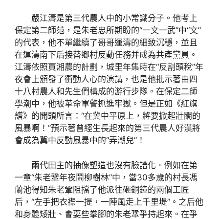
嚴江濤是第三代農人中的小常識分子。他考上
保定第二師范，是朱老忠所期盼的“一文一武”中“文”
的代表，他不單繼續了哥哥運濤的細致沉穩，並且
在運濤南下后接替鄉村反動任務并成為共產黨員。
江濤依照賈湘農的計劃，城里年集時在“反割頭稅”年
夜會上頒發了衝動人心的演講，也是他批示著由四
十八村農人和先生們構成的游行步隊。在保定二師
學潮中，他被革命軍警抓進牢獄。但是正如《紅旗
譜》的開頭所言：“在冀中平原上，將要掀起壯闊的
風暴啊！”預示著曾經生長起來的第三代農人好漢將
會成為冀中反動風暴中的“弄潮兒”！
兩代田主的抽像塑造也沒有臉譜化。例如在第
一章“朱老鞏年夜鬧柳樹林”中，當30多歲的村長馮
蘭池得知朱老鞏阻擋了他派往砸銅鐘的兩個工匠
后，“左手把衣襟一提，一陣風走上千里堤”。之后他
和身體矮壯、會耍些拳腳的朱老鞏爭持起來。在爭