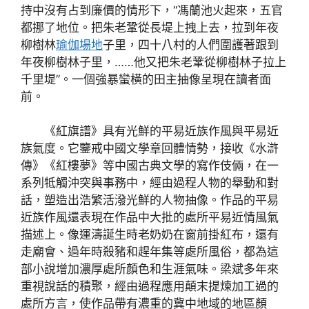
持中沒有占到廉價的情形下，“馮蘭池火起來，五官
都挪了地位。把朱老鞏從長堤上拽上去，拉到年夜
柳樹林
瑜伽場地
子里，四十八村的人們圍護著跟到
年夜柳樹林子里，……他又把朱老鞏從柳樹林子拉上
千里堤”。一個強暴蠻橫的田主抽像呈現在讀者面
前。
《紅旗譜》具有光鮮的平易近族作風與平易近
族氣度。它鑒戒中國文學章回體情勢，接收《水滸
傳》《紅樓夢》等中國古典文學的寫作伎倆，在一
系列牴觸沖突與事務中，經由過程人物的舉動和對
話，塑造出浩繁活潑光鮮的人物抽像。作品的平易
近族作風還表現在作品中大批的處所平易近情風氣
描述上。像運濤誕生時老奶奶在窗前掛紅布，還有
走廟會、過年時殺豬和趕年集等處所風俗，都為這
部小說增加濃厚處所顏色和生涯氣味。梁斌多年來
重視說話的積聚，經由過程應用顛末提煉加工過的
處所方言，使作品帶有濃重的冀中地域的地區顏