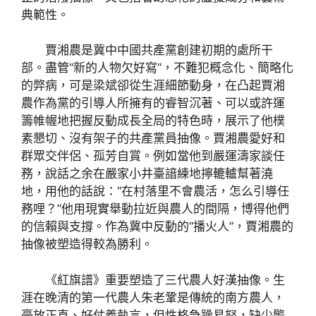
典範性。
賈湘農是冀中中國共產黨創建初期的處所干
部。盡管“新的人物欠好寫”，不難犯概念化、簡略化
的弊病，可是梁斌卻從生涯細節動身，在凸起賈湘
農作為黨的引導人所擁有的睿智沉著、可以或許運
籌帷幄地把握反動成長全局的特色時，展示了他樸
素懇切、沒有架子的共產黨員抽像。賈湘農愛好和
群眾交伴侶、孤芳自賞。例如當他到嚴運濤家談任
務，說話之余在嚴家小井臺諳練地擰轆轤幫著澆
地，用他的話說：“在村落里不會農活，怎么引導任
務哩？”他用現實舉動拉近與農人的間隔，博得他們
的信賴與支撐。作為冀中反動的“播火人”，賈湘農的
抽像被塑造得較為勝利。
《紅旗譜》重要塑造了三代農人好漢抽像。生
涯在晚清的第一代農人朱老鞏是傳統的南方農人，
豪放正直、好仗義執言，但性格急躁易怒，缺少警