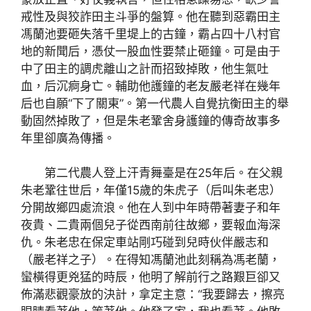
戒性及與狡詐田主斗爭的盤算。他在聽到惡霸田主
馮蘭池要砸失落千里堤上的古鐘，霸占四十八村官
地的新聞后，憑仗一股血性要禁止砸鐘。可是由于
中了田主的調虎離山之計而招致掉敗，他生氣吐
血，后沉痾身亡。輔助他護鐘的老友嚴老祥在幾年
后也自願“下了關東”。第一代農人自覺抗衡田主的舉
動固然掉敗了，但是朱老鞏舍身護鐘的傳奇故事多
年里卻廣為傳播。
第二代農人登上汗青舞臺是在25年后。在父親
朱老鞏往世后，年僅15歲的朱虎子（后叫朱老忠）
分開故鄉四處流浪。他在人到中年時帶著妻子和年
夜貴、二貴兩個兒子從西南前往故鄉，要報血海深
仇。朱老忠在保定車站剛巧碰到兒時伙伴嚴志和
（嚴老祥之子）。在得知馮蘭池此刻稱為馮老蘭，
蠻橫得更兇猛的時辰，他明了解前行之路艱巨卻又
佈滿悲觀豪放的決計，拿定主意：“我要歸去，擦亮