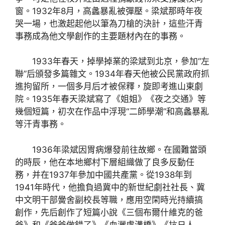
窗。1932年8月，高蠡暴亂被彈壓。梁斌那時年夜
哭一場，也激起起他以筆為刀槍的決計，這些汗青
事務成為他文學創作的主要題材內在的事務。
1933年春天，掉學掉業的梁斌到北京，參加“左
聯”后頒發多篇雜文。1934年春天他被公民黨政府抓
進拘留所，一個多月后才被保釋，旋即考進山東劇
院。1935年春天梁斌寫了《姐姐》《夜之交通》等
幾個短篇，初次在作品中浮現“二師學潮”和高蠡暴亂
等汗青事務。
1936年梁斌因胃病爆發前往故鄉。在國難當頭
的時辰，他在本地鄉村下層組織做了良多反動任
務，并在1937年參加中國共產黨。從1938年到
1941年時代，他擔負過冀中的新世紀劇社社長、冀
中文明干部黌舍副校長等職，應用空閑時光持續搞
創作，先后創作了短篇小說《三個布爾什維克的爸
爸》和《爸爸做錯了》《血灑盧溝橋》《抗日人