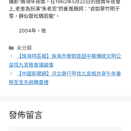
攝影”兩項年夜獎。在1962年5月22日的授獎年夜會
上,老舍為扮演“朱老忠”的崔嵬題詞：“貞如翠竹明于
雪，靜似蒼松矯若龍”。
2004年，依
分
未分類
類
【珠海特區報】珠海市舉辦首屆中華傳統文明公
益找九宮格會議論壇
【中國新聞網】河北舉行甲找九宮格共享午年春
祭至圣先師釋奠禮
發佈留言
留