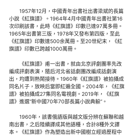
1957年12月，中國青年出書社出書梁斌的長篇
小說《紅旗譜》。1964年4月中國青年出書社第16
次印刷該書，此時《紅旗譜》印數已達97萬多冊。
1965年出書第三版，1978年又發布第四版，至此
《紅旗譜》印數達500余萬冊。至20世紀末，《紅
旗譜》印數已跨越1000萬冊。
《紅旗譜》甫一出書，就由北京評劇團率先改
編成評劇表演，隨后河北省話劇團改編成話劇演
出，均遭到熱鬧接待。1960年《紅旗譜》被拍攝成
同名片子，放映后當即紅遍全國。2004年，《紅旗
譜》被拍攝成27集同名電視劇。2019年，《紅旗
譜》進選“新中國70年70部長篇小說典躲”。
1960年，該書俄語版與越文版分辨在蘇聯和越
南出書，之后陸續譯成其他語種，合計8種外文譯
本。《紅旗譜》作為塑造出新中國樹立經過歷程中