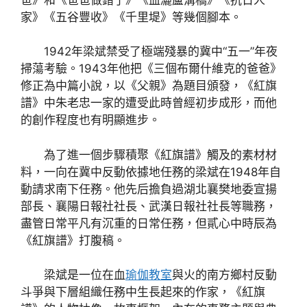
家》《五谷豐收》《千里堤》等幾個腳本。
1942年梁斌禁受了極端殘暴的冀中“五一”年夜
掃蕩考驗。1943年他把《三個布爾什維克的爸爸》
修正為中篇小說，以《父親》為題目頒發，《紅旗
譜》中朱老忠一家的遭受此時曾經初步成形，而他
的創作程度也有明顯進步。
為了進一個步驟積聚《紅旗譜》觸及的素材材
料，一向在冀中反動依據地任務的梁斌在1948年自
動請求南下任務。他先后擔負過湖北襄樊地委宣揚
部長、襄陽日報社社長、武漢日報社社長等職務，
盡管日常平凡有沉重的日常任務，但貳心中時辰為
《紅旗譜》打腹稿。
梁斌是一位在血
瑜伽教室
與火的南方鄉村反動
斗爭與下層組織任務中生長起來的作家，《紅旗