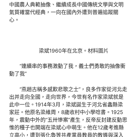
中國農人典範抽像、繼續成長中國傳統文學與文明
氣質確當代經典，一向在國內外遭到普遍追蹤關
心。
梁斌1960年在北京。材料圖片
“連續串的事務激動了我，義士們勇敢的抽像衝
動了我”
“燕趙古稱多感歎悲歌之士”，良多作家從河北走
出并走向全國，走向世界，今世有名作家梁斌就是
此中一位。1914年3月，梁斌誕生于河北省蠡縣梁
家莊。他原名梁維周，8歲收村中小學唸書。1925
年，震動中外的“五卅慘案”產生，反帝反封建反動思
惟的種子也開端在梁斌心中萌生。他在12歲考進縣
立高小，遭到張化魯等共產黨員教員的教導與深入