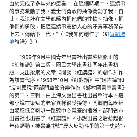
由於完成了多年來的愿看：“在這個時期中，連續串
的事務激動了我，義士們勇敢的抽像衝動了我，自
此，我決計在文學範疇內把他們的性情、抽像，把
他們的勇敢，把這連續串震動人心的汗青事務保存
上去，傳給下一代。”（《我如何創作了〈紅
舞蹈場
地
旗譜〉》）
1959年9月中國青年出書社出書略經修正的
《紅旗譜》第二版。國民文學出書社同年出書初
版，支出梁斌的文章《閒談〈紅旗譜〉的創作》作
為該書代序。1958年10月《紅旗譜》中“砸古鐘”和
“反割頭稅”兩部門章節分辨作為《鄉村圖書室叢書》
的第二、三輯，由上海文藝出書社出書單行本。這
部小說在梁斌的老家異樣很受接待，同鄉們每晚經
由過程低音喇叭一路聽中心電臺的播送。部門省市
出書社也出書了《紅旗譜》。小說出書之后惹起很
年夜顫動，被譽為“描述農人反動斗爭的第一史詩”。