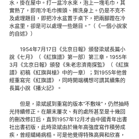
水，掛在屋中。打一盆冷水來，泡上一塊毛巾，其
實熱了，即用冷毛巾擦頭、擦洗身上。仍是不克不
及處理題目，即把冷水盆置于桌下，把兩腳蹬在冷
水盆里，卻是可以處理一些題目。”（《一個小說家
的自述》）
1954年7月17日《北京日報》頒發梁斌長篇小
說《七月》（《紅旗譜》第一部）第三章，1955年
3月《北京日報》頒發《朱老忠濟南探監》（《紅旗
譜》初稿《紅旗與槍》中的一章）；到1955年他曾
經重寫完《紅旗譜》，同時開端構想可謂其續集的
長篇小說《播火記》。
但是，梁斌感到重寫的版本“不敷味”，仍然抽時
光持續修正。在顛末屢次、有的處所甚至是十幾回
的刪改修訂后，直到1957年12月才由中國青年出書
社出書初版，此時梁斌由於幾年高強度寫作積勞成
疾，曾經繾綣病榻。可是他覺得特殊高興和欣喜，