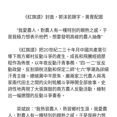
《紅旗譜》封面，郭沫若題字，黃胄配圖
“我愛農人，對農人有一種特別的親熱之感。于
是我極力想表示他們，想要發明高峻的農人抽像”
《紅旗譜》把20世紀二三十年月中國共產黨引
導下南方鄉村反動斗爭的產生、成長和飛騰經過歷
程作為佈景，以年夜反動汗青事務、“四·一二”反反
動政變、反割頭稅活動和保定二師“七六”學潮為詳細
汗青主線，繚繞冀中平原朱、嚴兩家三代農人與馮
家兩代田主之間的尖利牴觸斗爭睜開全部故事，史
詩性地再現了大張旗鼓的南方農人反動活動，繪制
出一幅遼闊的反動斗爭畫卷。
梁斌說：“我熟習農人，熟習鄉村生涯，我愛農
人，對農人有一種特別的親熱之感。于是我極力想