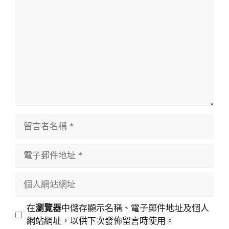
言
留
言
者
電
名
子
稱
郵
個
件
人
地
網
在
瀏覽器
中儲存顯示名稱、電子郵件地址及個人
址
站
網站網址，以供下次發佈留言時使用。