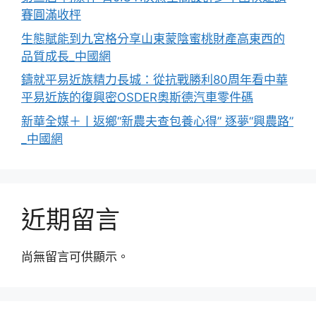
賽圓滿收枰
生態賦能到九宮格分享山東蒙陰蜜桃財產高東西的
品質成長_中國網
鑄就平易近族精力長城：從抗戰勝利80周年看中華
平易近族的復興密OSDER奧斯德汽車零件碼
新華全媒＋丨返鄉“新農夫查包養心得” 逐夢“興農路”
_中國網
近期留言
尚無留言可供顯示。