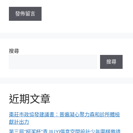
網
址
搜尋
搜尋
近期文章
棗莊市政協發建議書：普遍凝心聚力森和診所體檢
獻計出力
第三屆“柯潔杯”青JIUYI俱意空間設計少年圍棋邀請