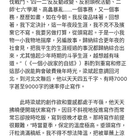
伐戰鬥、‘四一二’反反動政變、反割頭稅活動、二
師‘七六’學潮、高蠡暴亂……一個事務，又一個事
務，歷歷如畫，如在今朝。我反復品味著，回想
著，我下定決計，這一年夜段生涯，我不克不及擯
棄它不寫。我要另做打算，從頭寫起。于是一小我
物一小我物地揣摩，另編故事，歸納綜合更年夜的
社會見，把我平生的生涯經過的事況都歸納綜合出
來，尤其憶起少年時期的斗爭生涯，越想越有味
道。”（《一個小說家的自述》）斟酌到重寫和修正
這部小說能夠會破費幾年時光，梁斌起意調回河
北。到河北文聯后，他以天天四五千字、有時7000
字甚至9000字的速率停止寫作。
此時梁斌的創作欲和靈感都處于岑嶺，他天天
拂曉便開端伏案寫作，因目不斜視地投進寫作而常
常忘卻按時吃飯，寫到很晚才歇息。那時寫作前提
很艱難，“時當夏季，保定的溫度極高。垂頭寫作，
汗粒滴滿稿紙。我不得不想法降溫，把被單蘸上涼