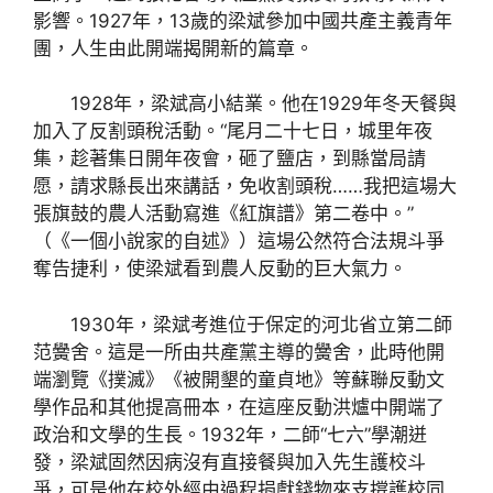
影響。1927年，13歲的梁斌參加中國共產主義青年
團，人生由此開端揭開新的篇章。
1928年，梁斌高小結業。他在1929年冬天餐與
加入了反割頭稅活動。“尾月二十七日，城里年夜
集，趁著集日開年夜會，砸了鹽店，到縣當局請
愿，請求縣長出來講話，免收割頭稅……我把這場大
張旗鼓的農人活動寫進《紅旗譜》第二卷中。”
（《一個小說家的自述》）這場公然符合法規斗爭
奪告捷利，使梁斌看到農人反動的巨大氣力。
1930年，梁斌考進位于保定的河北省立第二師
范黌舍。這是一所由共產黨主導的黌舍，此時他開
端瀏覽《撲滅》《被開墾的童貞地》等蘇聯反動文
學作品和其他提高冊本，在這座反動洪爐中開端了
政治和文學的生長。1932年，二師“七六”學潮迸
發，梁斌固然因病沒有直接餐與加入先生護校斗
爭，可是他在校外經由過程捐獻錢物來支撐護校同