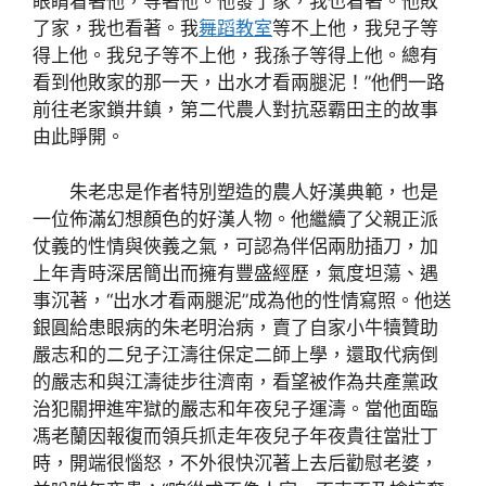
眼睛看著他，等著他。他發了家，我也看著。他敗
了家，我也看著。我
舞蹈教室
等不上他，我兒子等
得上他。我兒子等不上他，我孫子等得上他。總有
看到他敗家的那一天，出水才看兩腿泥！”他們一路
前往老家鎖井鎮，第二代農人對抗惡霸田主的故事
由此睜開。
朱老忠是作者特別塑造的農人好漢典範，也是
一位佈滿幻想顏色的好漢人物。他繼續了父親正派
仗義的性情與俠義之氣，可認為伴侶兩肋插刀，加
上年青時深居簡出而擁有豐盛經歷，氣度坦蕩、遇
事沉著，“出水才看兩腿泥”成為他的性情寫照。他送
銀圓給患眼病的朱老明治病，賣了自家小牛犢贊助
嚴志和的二兒子江濤往保定二師上學，還取代病倒
的嚴志和與江濤徒步往濟南，看望被作為共產黨政
治犯關押進牢獄的嚴志和年夜兒子運濤。當他面臨
馮老蘭因報復而領兵抓走年夜兒子年夜貴往當壯丁
時，開端很惱怒，不外很快沉著上去后勸慰老婆，