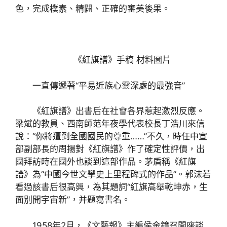
色，完成樸素、精闢、正確的審美後果。
《紅旗譜》手稿 材料圖片
一直傳遞著“平易近族心靈深處的最強音”
《紅旗譜》出書后在社會各界惹起激烈反應。
梁斌的教員、西南師范年夜學代表校長丁浩川來信
說：“你將遭到全國國民的尊重……”不久，時任中宣
部副部長的周揚對《紅旗譜》作了確定性評價，出
國拜訪時在國外也談到這部作品。茅盾稱《紅旗
譜》為“中國今世文學史上里程碑式的作品”。郭沫若
看過該書后很高興，為其題詞“紅旗高舉乾坤赤，生
面別開宇宙新”，并題寫書名。
1958年2月，《文藝報》主編侯金鏡召開座談