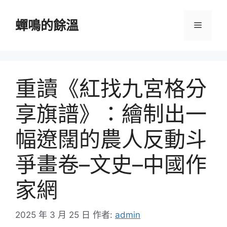
跳
至
蟬鳴的餘溫
選
主
要
單
內
容
重讀《紅找九宮格分
享旗譜》：繪制出一
幅遼闊的農人反動斗
爭畫卷–文史–中國作
家網
2025 年 3 月 25 日
作者:
admin