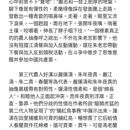
心中割舍不下“寶地”：“嚴志和一登上肥厚的地盤，
腳下像是有彈性的，柔嫩得像踩在發面團上走路，
發散出一種青蒼的噴鼻味。走著，走著，眼里又流
下淚來，一個趔趄，跪在地下。張開年夜嘴，啃著
土壤，咬嚼著，伸長了脖子咽下往。”一個樸素真正
的的農人抽像呼之欲出。不外在朱老忠影響下，他
沒有阻擋江濤餐與加入反動運動，還在朱老忠帶動
下餐與加入反割頭稅活動，在斗爭中進步了思惟覺
醒并參加中國共產黨。
第三代農人好漢以嚴運濤、朱年夜貴、嚴江
濤、朱二貴、春蘭等為代表。嚴運濤和朱年夜貴的
抽像異樣帶有對照性。運濤性情柔和，是個“綿長
人”，和睦他人正面起沖突，而年夜貴則浮躁、正
直、魯莽。他們分歧的性情在作者所說“龍精虎猛的
第二代人物呈現了”的“脯紅鳥事務”中展示出來。運
濤在田里捕獲到可貴的脯紅鳥，暢想賣了它后給情
人春蘭買件花棉襖，還可買車、買牛，可是馮老蘭