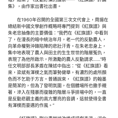
集》，由作家出書社出書。
在1960年召開的全國第三次文代會上，周揚在
總結新中國文學創作概略時專門提到《紅旗譜》與
朱老忠抽像的主要價值：“我們在《紅旗譜》中看到
了，在漫長的暗中統治年月，老一代的反動農人，
向革命權勢沖鋒陷陣的悲壯汗青。在朱老忠身上，
集中地表現了農人與田主的生生世世的階層冤仇，
表現了為他所啟示，所激勵的農人反動請求……”時
任文明部部長茅盾在陳述中指出：“從《紅旗譜》看
來，梁斌有渾樸之氣而筆勢健舉，有濃烈的處所顏
色而不乞助于方言。普通說來，《紅旗譜》的翰墨
是簡潔的，但為了發明氛圍，在個體場所也撒手襯
著，滲入在殘暴而復雜的階層斗爭排場中的，一直
是反動悲觀主義的高亢響亮的音調，這就使得全書
有渾樸而豪邁的作風。”