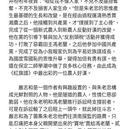
并吩咐年夜貴：“咱從戎不像人家，不克不及搶掠奪
奪，不克不及損害人家生命。”但是朱老忠的思惟產
生最基礎的生長和改變，是在經由過程運濤熟悉賈
湘農之后，他接觸到共產黨，才“撲摸到了主心骨”，
完成了從一個新式農人到新農人反動好漢的改變。
他在黨的引導下餐與加入“反割頭稅”活動并獲得成
功，打敗了惡霸田主馮老蘭。之后他參加中國共產
黨，完成了從為小我報家仇到為平易近族謀成長、
為國度雪國恥的思惟升華，變得加倍有勇有謀。他
還在保定二師學潮中做了良多核心任務，由此成為
《紅旗譜》中最出彩的一位農人好漢。
嚴志和是一個作者有興趣設置的、與朱老忠構
成光鮮對照的人物。他是隧道的農人，性情仁慈卻
脆弱。他在朱老明和馮老蘭進行訴訟時支撐前者，
可是在訴訟輸了之后賠上一頭牛，就此掉往斗志。
嚴志和為了籌集朱老忠他們往濟南探監的路費，只
能忍痛把本身父親開墾出來的“寶地”賣給馮老蘭。貳