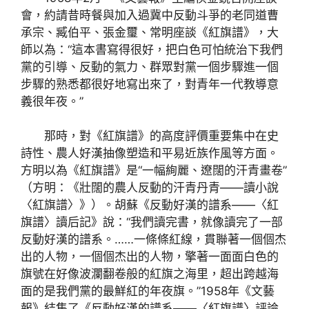
會，約請昔時餐與加入過冀中反動斗爭的老同道曹
承宗、臧伯平、張金璽、常明座談《紅旗譜》，大
師以為：“這本書寫得很好，把白色可怕統治下我們
黨的引導、反動的氣力、群眾對黨一個步驟進一個
步驟的熟悉都很好地寫出來了，對青年一代教導意
義很年夜。”
那時，對《紅旗譜》的高度評價重要集中在史
詩性、農人好漢抽像塑造和平易近族作風等方面。
方明以為《紅旗譜》是“一幅絢麗、遼闊的汗青畫卷”
（方明：《壯闊的農人反動的汗青丹青——讀小說
〈紅旗譜〉》）。胡蘇《反動好漢的譜系——〈紅
旗譜〉讀后記》說：“我們讀完書，就像讀完了一部
反動好漢的譜系。……一條條紅線，貫聯著一個個杰
出的人物，一個個杰出的人物，擎著一面面白色的
旗號在好像波瀾翻卷般的紅旗之海里，超出跨越海
面的是我們黨的最鮮紅的年夜旗。”1958年《文藝
報》結集了《反動好漢的譜系——〈紅旗譜〉評論