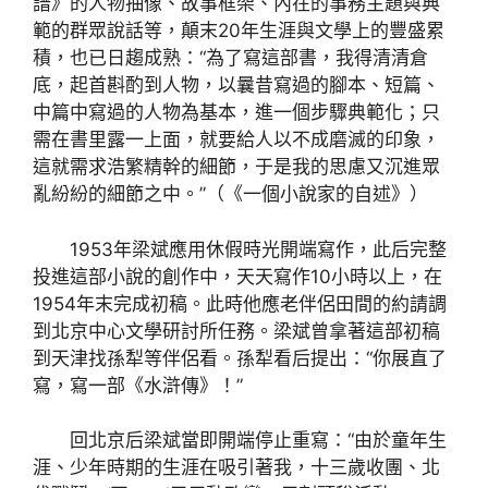
譜》的人物抽像、故事框架、內在的事務主題與典
範的群眾說話等，顛末20年生涯與文學上的豐盛累
積，也已日趨成熟：“為了寫這部書，我得清清倉
底，起首斟酌到人物，以曩昔寫過的腳本、短篇、
中篇中寫過的人物為基本，進一個步驟典範化；只
需在書里露一上面，就要給人以不成磨滅的印象，
這就需求浩繁精幹的細節，于是我的思慮又沉進眾
亂紛紛的細節之中。”（《一個小說家的自述》）
1953年梁斌應用休假時光開端寫作，此后完整
投進這部小說的創作中，天天寫作10小時以上，在
1954年末完成初稿。此時他應老伴侶田間的約請調
到北京中心文學研討所任務。梁斌曾拿著這部初稿
到天津找孫犁等伴侶看。孫犁看后提出：“你展直了
寫，寫一部《水滸傳》！”
回北京后梁斌當即開端停止重寫：“由於童年生
涯、少年時期的生涯在吸引著我，十三歲收團、北