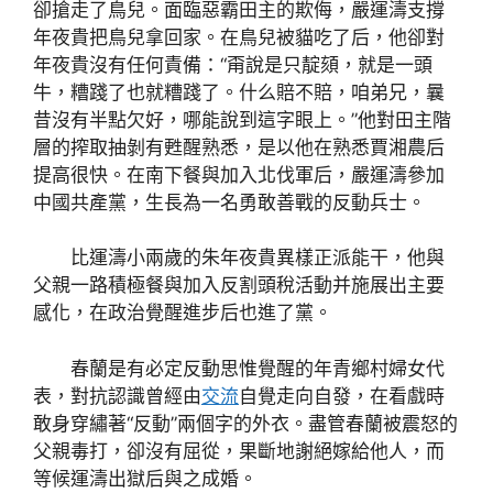
卻搶走了鳥兒。面臨惡霸田主的欺侮，嚴運濤支撐
年夜貴把鳥兒拿回家。在鳥兒被貓吃了后，他卻對
年夜貴沒有任何責備：“甭說是只靛頦，就是一頭
牛，糟踐了也就糟踐了。什么賠不賠，咱弟兄，曩
昔沒有半點欠好，哪能說到這字眼上。”他對田主階
層的搾取抽剝有甦醒熟悉，是以他在熟悉賈湘農后
提高很快。在南下餐與加入北伐軍后，嚴運濤參加
中國共產黨，生長為一名勇敢善戰的反動兵士。
比運濤小兩歲的朱年夜貴異樣正派能干，他與
父親一路積極餐與加入反割頭稅活動并施展出主要
感化，在政治覺醒進步后也進了黨。
春蘭是有必定反動思惟覺醒的年青鄉村婦女代
表，對抗認識曾經由
交流
自覺走向自發，在看戲時
敢身穿繡著“反動”兩個字的外衣。盡管春蘭被震怒的
父親毒打，卻沒有屈從，果斷地謝絕嫁給他人，而
等候運濤出獄后與之成婚。