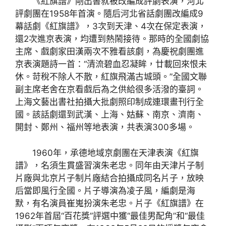
《紅旗譜》剛出書就被改編成評劇表演，河北
評劇團在1958年首演。隨后河北省話劇團改編成9
幕話劇《紅旗譜》，3次到天津、4次在保定表演，
還2次進京表演，均遭到熱鬧接待。那時的全國劇協
主席、戲劇家田漢兩次不雅看該劇，為慶祝劇團進
京表演題詩一首：“清流碧血忍凝眸，廿載回來恨未
休。苛稅不除人不散，紅旗飛滿古城頭。”全國文聯
副主席老舍在京看戲后為之供給很多活潑的臺詞。
上海文藝出書社拍攝大批劇照印制成連環畫刊行全
國。該話劇還到武漢、上海、姑蘇、南京、濟南、
開封、鄭州、福州等地表演，共表演300多場。
1960年，承德地域京劇團在天津表演《紅旗
譜》，名須生貫盛習演朱老忠。同年由天津片子制
片廠與北京片子制片廠結合拍攝成同名片子，放映
后當即風行全國。片子導演為凌子風，編劇是海
默，有名演員崔嵬扮演朱老忠。片子《紅旗譜》在
1962年首屆“百花獎”評選中獲“最佳男配角”和“最佳