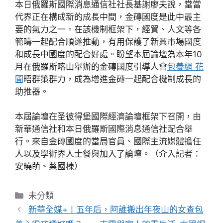
本日俄羅斯國際消息通信社社長基謝廖夫說，當當
代界正在構成新的成長中間，金磚國度是此中最主
要的氣力之一。在該機制框架下，經貿、人文等各
範疇一起配合順遂推動，有用保護了新興市場國度
和成長中國度的配合好處。盼望本屆論壇為本年10
月在俄羅斯喀山舉辦的金磚國度引導人會
包養網 花
圃
晤群策群力，成為增進金磚一起配合機制成長的
助推器。
本屆論壇在圣彼得堡國際經濟論壇框架下召開，由
新華通信社和本日俄羅斯國際消息通信社配合舉
行。來自金磚國度的當局官員、國際主流媒體擔任
人以及學術界人士餐與加入了論壇。（介入記者：
安曉萌、蔡國棟）
分
未分類
類
新華全媒+丨五年后，阿誰搬出年夜山的女查包