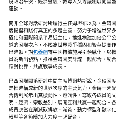
繞政治平安、經濟金融、教導人文等議題展開豐盛
運動。
南非全球對話研討所履行主任姆坦布以為，金磚國
度提倡和踐行真正的多邊主義，努力于增進世界多
極化和國際關系平易近主化，推進構建加倍公平公
道的國際次序，不竭為世界戰爭穩固和繁華提高作
出進獻。期
包養網
待中國持續施展引領感化，以擴
員為新出發點，推進金磚國度計謀一起配合，配合
應對挑釁、共謀戰爭成長。
巴西國際關系研討中間主席博爾熱斯說，金磚國度
是推進構成新的世界次序的主要氣力。金磚一起配
合機制展示出其機動性、包涵性，尊敬各成員的文
明、經濟、宗教差別，展開互利共贏一起配合。各
成員應當在削減碳排放、減貧、動力轉型和數字化
轉型等各範疇加大力度一起配合。