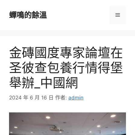
跳
至
蟬鳴的餘溫
選
主
要
單
內
容
金磚國度專家論壇在
圣彼查包養行情得堡
舉辦_中國網
2024 年 6 月 16 日
作者:
admin