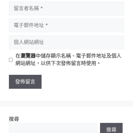
留
言
者
電
名
子
稱
郵
個
件
人
地
網
在
瀏覽器
中儲存顯示名稱、電子郵件地址及個人
址
站
網站網址，以供下次發佈留言時使用。
網
址
搜尋
搜尋