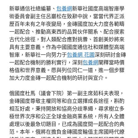
新華通信社總編纂、
包養網
新華社國度高端智庫學
術委員會副主任呂巖松在致辭中說，當當代界正派
歷百年未有之年夜變局，金磚國度加大力度各範疇
一起配合、推動高東西的品質伙伴關系、配合摸索
古代化途徑，對人類配合應對挑釁、首創美妙將來
具有主要意義。作為中國國度通信社和媒體型高端
智庫，新華社一向努力于
包養網 花圃
深刻研討金磚
一起配合機制的勝利實行，深刻
包養網
闡釋當時價
格值和世界意義。愿與列位同仁一道，進一個步驟
加大力度金磚一起配合機制的研討與宣介。
俄國度杜馬（議會下院）第一副主席茹科夫表現，
金磚國度尊敬主權同等和自立選擇成長途徑，斟酌
相互好處，秉持開放和協商分歧準繩，尋求樹立多
極世界次序和公正全球金融商業系統，所有人全體
處理以後最急切題目，已成為國度間一起配合的典
范。本年，俄將在擔負金磚國度輪值主席國時代繚