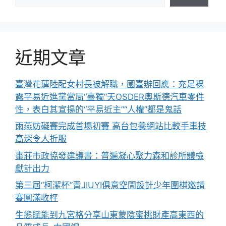
近期文章
臺灣花蓮陸配女村長被解職，國臺辦回應：充足裸
露平易近進黨當局“臺獨”天OSDER奧斯德汽車零件
性，表白其宣揚的“平易近主”“人權”都是鬼話
雨燕妨礙賽完成首場初賽 高台包養網站比較手車技
高深令人折服
棗莊市政協發建議書：普遍凝心聚力森和診所體檢
獻計出力
第三屆“柯潔杯”青JIUYI俱意空間設計少年圍棋邀請
賽圓滿收枰
生態賦能到九宮格分享山東蒙陰蜜桃財產高東西的