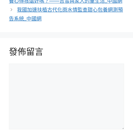
養心得孩還好嗎？——吉雪與家人的重生活_中國網
我國加速扶植古代化雨水情監查甜心包養網測預
告系統_中國網
發佈留言
留
言