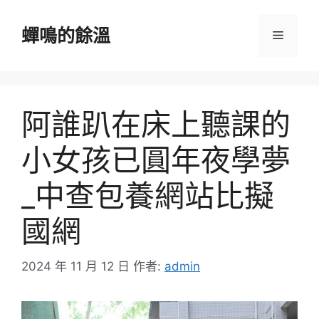
跳
至
蟬鳴的餘溫
選
主
要
單
內
容
阿誰趴在床上聽課的
小女孩已圓年夜學夢
_中查包養網站比擬
國網
2024 年 11 月 12 日
作者:
admin