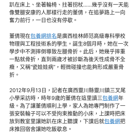
趴在床上、坐著輪椅、拄著拐杖……幾乎沒有一天能
像雙腿安康的人那樣行走的董倩，在追夢路上一向
奮力前行，一日也沒有停歇。
董倩現在
包養網排名
是廣西桂林師范高級專科學校
物理與工程技術系的學生。誕生8個月時，她在一次
學步中不測摔倒導致左腿骨折。此后，她幾乎摔重
一點就骨折，直到兩歲才被診斷為後天性成骨不全
癥，又稱“瓷娃娃病”，輕微碰撞也能夠形成嚴重骨
折。
2012年9月13日，記者在廣西靈川縣靈川鎮三叉尾
小學采訪時，時年9歲的董倩在這里讀三
包養網
年
級。為了讓董倩順利上學，家人為她專門制作了一
張安裝輪子可以不受拘束推動的小床，上課時把床
放到教室里讓她趴在床上聽課，下課后就
包養網
把
床推回宿舍讓她吃飯歇息。