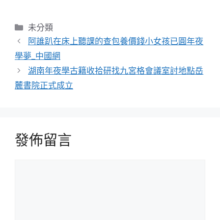
分
未分類
類
阿誰趴在床上聽課的查包養價錢小女孩已圓年夜
學夢_中國網
湖南年夜學古籍收拾研找九宮格會議室討地點岳
麓書院正式成立
發佈留言
留
言