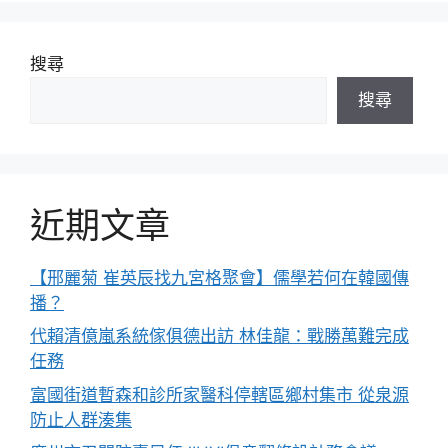
搜尋
搜尋
近期文章
【邢麗菊 崔英辰找九宮格聚會】儒學若何在韓國傳
播？
代賴清億嵐系統傢俱德出訪 林佳龍：戰勝萬難完成
任務
富國街道暫森和診所家醫科停轄區鄉村集市 從泉源
防止人群湊集