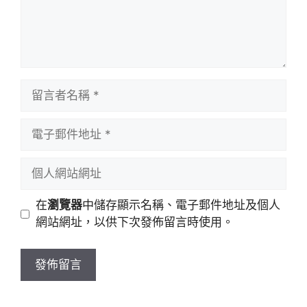
留
言
者
電
名
子
稱
郵
個
件
人
地
網
在
瀏覽器
中儲存顯示名稱、電子郵件地址及個人
址
站
網站網址，以供下次發佈留言時使用。
網
址