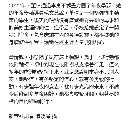
2022年，董倩通過本身不懈盡力圓了年夜學夢。她
的年夜學輔導員毛文慧說，董倩是一個堅強懂事勤
奮的學生，後天的缺點沒有磨滅她對夢想的尋求和
對美妙生涯的向往。進學后，學校給她設定了一間
特別宿舍，包含床鋪在內的各項設施，都根據她的
身體條件布置，讓她在校生涯盡量便利舒心。
董倩說，小學除了趴在床上聽課，幾乎一切行動都
依附輪椅，初中到現在依附拐杖支撐著行走。這么
多年的磨難能堅持下來，就是想證明本身不比別人
差。她堅信，有多堅定的信心，就有多勇毅的行
動，有多強年夜的意志，就有多光亮的未來，不論
今后碰到多年夜困難，她都會咬緊牙關，朝著夢的
標的目的繼續前行。
新華社記者 陸波岸 攝