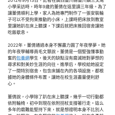
2012年9月13日，記者在廣西靈川縣靈川鎮三叉尾
小學采訪時，時年9歲的董倩在這里讀三年級。為了
讓董倩順利上學，家人為她專門制作了一張安裝輪
子可以不受拘束推動的小床，上課時把床放到教室
里讓她趴在床上聽課，下課后就把床推回宿舍讓她
吃飯歇息。
2022年，董倩通過本身不懈盡力圓了年夜學夢。她
的年夜學輔導員毛文慧說，董倩是一個堅強懂事勤
奮的
包養網
學生，後天的缺點沒有磨滅她對夢想的
尋求和對美妙生涯的向往。進學后，學校給她設定
了一間特別宿舍，包含床鋪在內的各項設施，都根
據她的身體條件布置，讓她在校生涯盡量便利舒
心。
董倩說，小學除了趴在床上聽課，幾乎一切行動都
依附輪椅，初中到現在依附拐杖支撐著行走。這么
多年的磨難能堅持下來，就是想證明本身不比別人