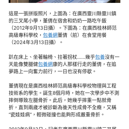
這是一張拼版照片，上圖為：在廣西靈川縣靈川鎮
的三叉尾小學，董倩在宿舍和奶奶一路吃午飯
（2012年9月13日攝）。下圖為：在廣西桂林師范
高級專科學校，
包養網
董倩（前）在食堂用餐
（2024年3月13日攝）。
趴在床上、坐著輪椅、拄著拐杖……幾乎
包養
沒有一
天能像雙腿健
包養網
康的人那樣行走的董倩，在追
夢路上一向奮力前行，一日也沒有停歇。
董倩現在是廣西桂林師范高級專科學校物理與工程
技術系的學生。誕生8個月時，她在一次學步中不測
摔倒導致左腿骨折。此后，她幾乎摔重一點就骨
折，直到兩歲才被診斷為後天性成骨不全癥，又稱
“瓷娃娃病”，輕微碰撞也能夠形成嚴重骨折。