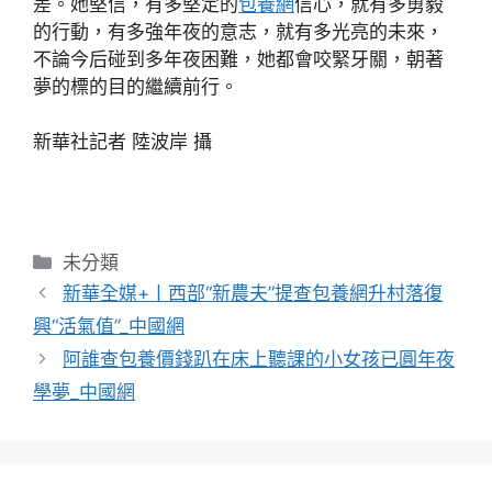
差。她堅信，有多堅定的
包養網
信心，就有多勇毅
的行動，有多強年夜的意志，就有多光亮的未來，
不論今后碰到多年夜困難，她都會咬緊牙關，朝著
夢的標的目的繼續前行。
新華社記者 陸波岸 攝
分
未分類
類
新華全媒+丨西部“新農夫”提查包養網升村落復
興“活氣值”_中國網
阿誰查包養價錢趴在床上聽課的小女孩已圓年夜
學夢_中國網