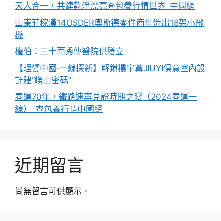
天人合一，共建乾淨漂亮查包養行情世界_中國網
山東莊稼漢14OSDER奧斯德零件商年造出18架小飛
機
權伯：三十而秀傳醫院供膳立
【理響中國·一線探新】解鎖樓宇黨JIUYI俱意室內設
計建“嶗山密碼”
春運70年，鐵路速率見證時期之變（2024春運一
線）_查包養行情中國網
近期留言
尚無留言可供顯示。