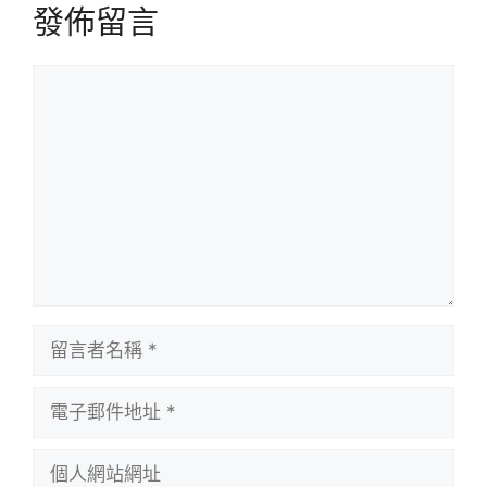
發佈留言
留
言
留
言
者
電
名
子
稱
郵
個
件