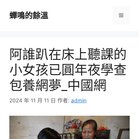
跳
至
蟬鳴的餘溫
選
主
要
單
內
容
阿誰趴在床上聽課的
小女孩已圓年夜學查
包養網夢_中國網
2024 年 11 月 11 日
作者:
admin