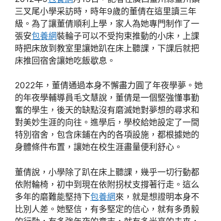
三叉尾小學采訪時，時年9歲的董倩在這里讀三年
級。為了讓董倩順利上學，家人為她專門制作了一
張安
包養網
裝輪子可以不受拘束推動的小床，上課
時把床放到教室里讓她趴在床上聽課，下課后就把
床推回宿舍讓她吃飯歇息。
2022年，董倩通過本身不懈盡力圓了年夜學夢。她
的年夜學輔導員毛文慧說，董倩是一個堅強懂事勤
奮的學生，後天的缺點沒有磨滅她對夢想的尋求和
對美妙生涯的向往。進學后，學校給她設定了一間
特別宿舍，包含床鋪在內的各項設施，都根據她的
身體條件布置，讓她在校生涯盡量便利舒心。
董倩說，小學除了趴在床上聽課，幾乎一切行動都
依附輪椅，初中到現在依附拐杖支撐著行走。這么
多年的磨難能堅持下
包養網
來，就是想證明本身不
比別人差。她堅信，有多堅定的信心，就有多勇毅