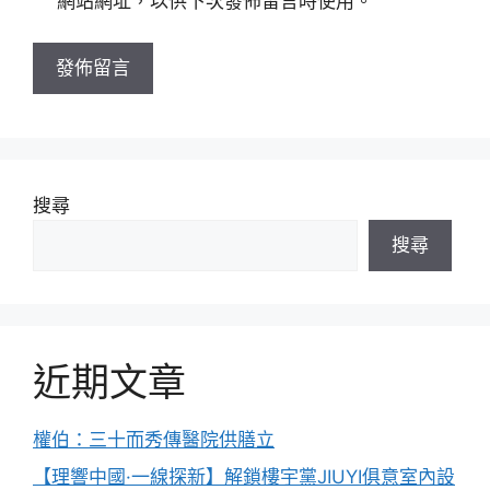
網站網址，以供下次發佈留言時使用。
網
址
搜尋
搜尋
近期文章
權伯：三十而秀傳醫院供膳立
【理響中國·一線探新】解鎖樓宇黨JIUYI俱意室內設