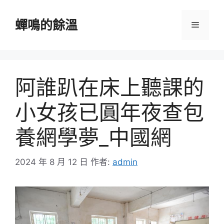
跳
至
蟬鳴的餘溫
選
主
要
單
內
容
阿誰趴在床上聽課的
小女孩已圓年夜查包
養網學夢_中國網
2024 年 8 月 12 日
作者:
admin