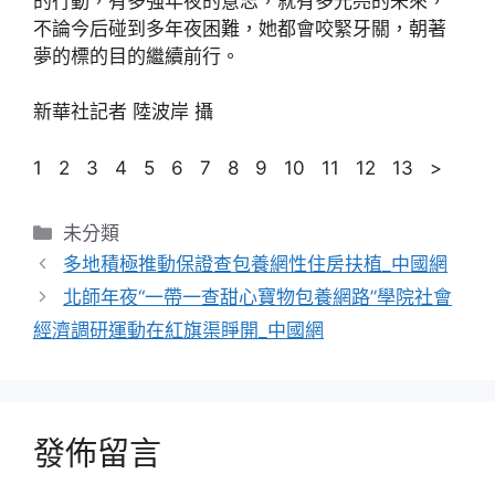
的行動，有多強年夜的意志，就有多光亮的未來，
不論今后碰到多年夜困難，她都會咬緊牙關，朝著
夢的標的目的繼續前行。
新華社記者 陸波岸 攝
1 2 3 4 5 6 7 8 9 10 11 12 13 >
分
未分類
類
多地積極推動保證查包養網性住房扶植_中國網
北師年夜“一帶一查甜心寶物包養網路”學院社會
經濟調研運動在紅旗渠睜開_中國網
發佈留言