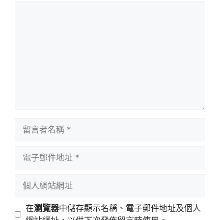
留
言
留
言
者
電
名
子
稱
郵
個
件
人
地
網
在
瀏覽器
中儲存顯示名稱、電子郵件地址及個人
址
站