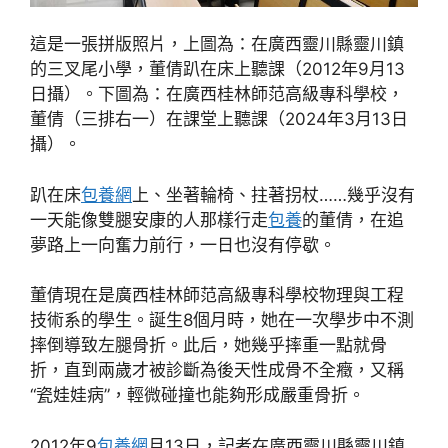
這是一張拼版照片，上圖為：在廣西靈川縣靈川鎮
的三叉尾小學，董倩趴在床上聽課（2012年9月13
日攝）。下圖為：在廣西桂林師范高級專科學校，
董倩（三排右一）在課堂上聽課（2024年3月13日
攝）。
趴在床
包養網
上、坐著輪椅、拄著拐杖……幾乎沒有
一天能像雙腿安康的人那樣行走
包養
的董倩，在追
夢路上一向奮力前行，一日也沒有停歇。
董倩現在是廣西桂林師范高級專科學校物理與工程
技術系的學生。誕生8個月時，她在一次學步中不測
摔倒導致左腿骨折。此后，她幾乎摔重一點就骨
折，直到兩歲才被診斷為後天性成骨不全癥，又稱
“瓷娃娃病”，輕微碰撞也能夠形成嚴重骨折。
2012年9
包養網
月13日，記者在廣西靈川縣靈川鎮