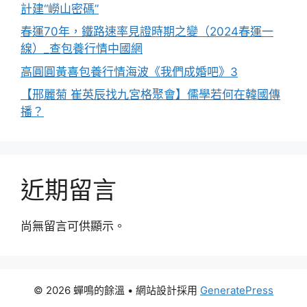
計建“嶗山密碼”
春運70年，鐵路速率見證時期之變（2024春運一
線）_查包養行情中國網
高圓圓黃喜包養行情海波《我們成婚吧》3
【邢麗菊 崔英辰找九宮格聚會】儒學若何在韓國傳
播？
近期留言
尚無留言可供顯示。
© 2026 蟬鳴的餘溫
• 網站設計採用
GeneratePress