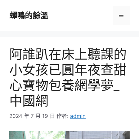
跳
至
蟬鳴的餘溫
選
主
要
單
內
容
阿誰趴在床上聽課的
小女孩已圓年夜查甜
心寶物包養網學夢_
中國網
2024 年 7 月 19 日
作者:
admin