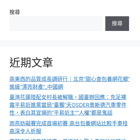
搜尋
搜尋
近期文章
高東西的品質成長調研行｜北京“甜心查包養網花鄉”
進級“漂亮財產”_中國網
臺灣花蓮陸配女村長被解職，國臺辦回應：充足裸
露平易近進黨當局“臺獨”天OSDER奧斯德汽車零件
性，表白其宣揚的“平易近主”“人權”都是鬼話
雨燕妨礙賽完成首場初賽 高台包養網站比較手車技
高深令人折服