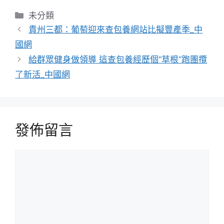
分
未分類
類
貴州三都：葡萄迎來查包養網站比擬豐產季_中
國網
給群眾健身做領導 這查包養經歷個“草根”跑團攬
了新活_中國網
發佈留言
留
言