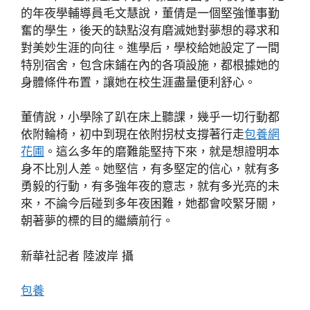
的年夜學輔導員毛文慧說，董倩是一個堅強懂事勤
奮的學生，後天的缺點沒有磨滅她對夢想的尋求和
對美妙生涯的向往。進學后，學校給她設定了一間
特別宿舍，包含床鋪在內的各項設施，都根據她的
身體條件布置，讓她在校生涯盡量便利舒心。
董倩說，小學除了趴在床上聽課，幾乎一切行動都
依附輪椅，初中到現在依附拐杖支撐著行走
包養網
花圃
。這么多年的磨難能堅持下來，就是想證明本
身不比別人差。她堅信，有多堅定的信心，就有多
勇毅的行動，有多強年夜的意志，就有多光亮的未
來，不論今后碰到多年夜困難，她都會咬緊牙關，
朝著夢的標的目的繼續前行。
新華社記者 陸波岸 攝
包養