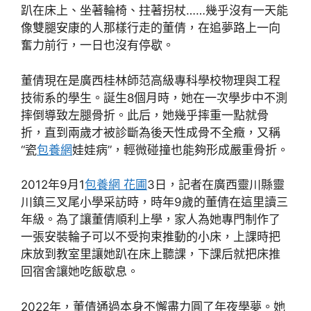
趴在床上、坐著輪椅、拄著拐杖……幾乎沒有一天能
像雙腿安康的人那樣行走的董倩，在追夢路上一向
奮力前行，一日也沒有停歇。
董倩現在是廣西桂林師范高級專科學校物理與工程
技術系的學生。誕生8個月時，她在一次學步中不測
摔倒導致左腿骨折。此后，她幾乎摔重一點就骨
折，直到兩歲才被診斷為後天性成骨不全癥，又稱
“瓷
包養網
娃娃病”，輕微碰撞也能夠形成嚴重骨折。
2012年9月1
包養網 花圃
3日，記者在廣西靈川縣靈
川鎮三叉尾小學采訪時，時年9歲的董倩在這里讀三
年級。為了讓董倩順利上學，家人為她專門制作了
一張安裝輪子可以不受拘束推動的小床，上課時把
床放到教室里讓她趴在床上聽課，下課后就把床推
回宿舍讓她吃飯歇息。
2022年，董倩通過本身不懈盡力圓了年夜學夢。她