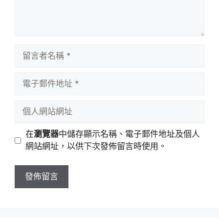
留
言
者
電
名
子
稱
郵
個
件
人
地
網
在
瀏覽器
中儲存顯示名稱、電子郵件地址及個人
址
站
網站網址，以供下次發佈留言時使用。
網
址