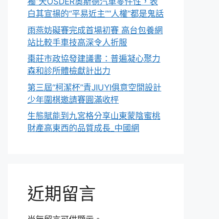
獨”天OSDER奧斯德汽車零件性，表
白其宣揚的“平易近主”“人權”都是鬼話
雨燕妨礙賽完成首場初賽 高台包養網
站比較手車技高深令人折服
棗莊市政協發建議書：普遍凝心聚力
森和診所體檢獻計出力
第三屆“柯潔杯”青JIUYI俱意空間設計
少年圍棋邀請賽圓滿收枰
生態賦能到九宮格分享山東蒙陰蜜桃
財產高東西的品質成長_中國網
近期留言