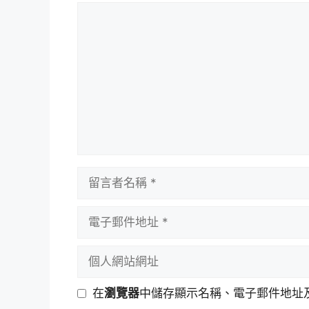
留
言
留
言
者
電
名
子
稱
郵
個
件
人
地
網
在
瀏覽器
中儲存顯示名稱、電子郵件地址
址
站