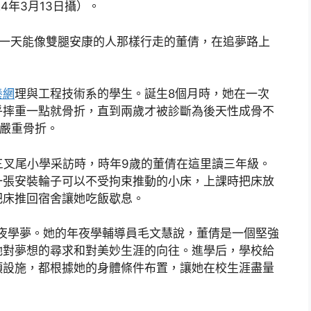
4年3月13日攝）。
有一天能像雙腿安康的人那樣行走的董倩，在追夢路上
養網
理與工程技術系的學生。誕生8個月時，她在一次
乎摔重一點就骨折，直到兩歲才被診斷為後天性成骨不
成嚴重骨折。
鎮三叉尾小學采訪時，時年9歲的董倩在這里讀三年級。
一張安裝輪子可以不受拘束推動的小床，上課時把床放
把床推回宿舍讓她吃飯歇息。
夜學夢。她的年夜學輔導員毛文慧說，董倩是一個堅強
她對夢想的尋求和對美妙生涯的向往。進學后，學校給
項設施，都根據她的身體條件布置，讓她在校生涯盡量