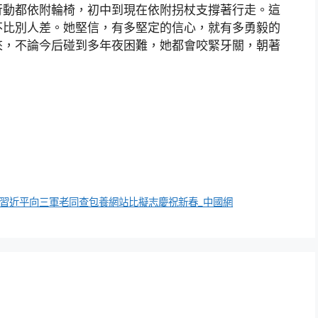
行動都依附輪椅，初中到現在依附拐杖支撐著行走。這
不比別人差。她堅信，有多堅定的信心，就有多勇毅的
來，不論今后碰到多年夜困難，她都會咬緊牙關，朝著
 習近平向三軍老同查包養網站比擬志慶祝新春_中國網