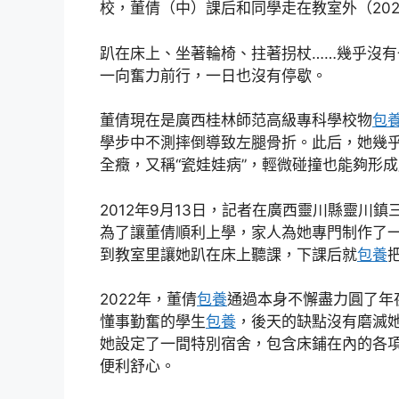
校，董倩（中）課后和同學走在教室外（202
趴在床上、坐著輪椅、拄著拐杖……幾乎沒
一向奮力前行，一日也沒有停歇。
董倩現在是廣西桂林師范高級專科學校物
包
學步中不測摔倒導致左腿骨折。此后，她幾
全癥，又稱“瓷娃娃病”，輕微碰撞也能夠形
2012年9月13日，記者在廣西靈川縣靈川
為了讓董倩順利上學，家人為她專門制作了
到教室里讓她趴在床上聽課，下課后就
包養
2022年，董倩
包養
通過本身不懈盡力圓了年
懂事勤奮的學生
包養
，後天的缺點沒有磨滅
她設定了一間特別宿舍，包含床鋪在內的各
便利舒心。