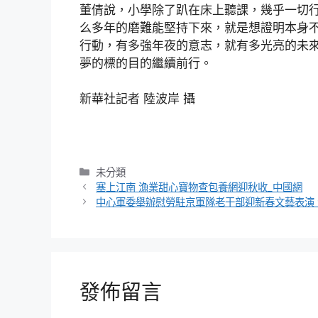
董倩說，小學除了趴在床上聽課，幾乎一切
么多年的磨難能堅持下來，就是想證明本身
行動，有多強年夜的意志，就有多光亮的未
夢的標的目的繼續前行。
新華社記者 陸波岸 攝
分
未分類
類
塞上江南 漁業甜心寶物查包養網迎秋收_中國網
中心軍委舉辦慰勞駐京軍隊老干部迎新春文藝表演
發佈留言