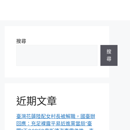
搜尋
搜
尋
近期文章
臺灣花蓮陸配女村長被解職，國臺辦
回應：充足裸露平易近進黨當局“臺