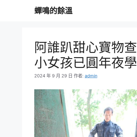
跳
蟬鳴的餘溫
至
主
要
內
容
阿誰趴甜心寶物查
小女孩已圓年夜學
2024 年 9 月 29 日
作者:
admin