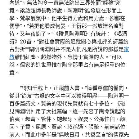
內道”。無法陶令一直無法跳出三界外而“靜穆”究
竟。梁啟超師長教師說，陶淵明“雖發展在形而上
學、梵學氣氛中，他平生得力處和用力處，卻都在
儒學”，“若把他看成何晏、王衍那一派放達名流對
待，又年夜錯了。”《碰見陶淵明》有統計：《喝酒
詩》20首，“對社會實際的追蹤關心與批評的詩篇約
占對折”“闡明陶淵明并不是人們凡是所說的那樣是
家
教
離開紅塵、超然物外、忘情于實際的人。”可以
說，儒家的進世思惟在陶令那里占有無足輕重的位
置。
“得知千載上，正賴前人書。”這種尊儒的偏向，
從其“尚友”古賢的文字中可以獲得明證——陶淵明一
百多篇詩文，贊美的現代先賢就有七十多位。《碰
見陶淵明》用了大批篇幅，逐一先容了陶令說起的
伯夷、叔齊、管仲、鮑叔牙、程嬰、公孫忤臼、顏
回、子貢、屈原、賈誼、叔孫通、張摯、荊軻諸位
前人，而此中多半是“俱映日月，共餐至言”的儒家先