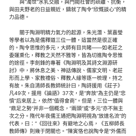
與“濁世”水乳交融，與門閥社會的疏離、抗衡，
與田夫野老的日益親近，鑄就了陶令“欣慨談心”的精
力品德。
關于陶淵明精力氣力的起源，朱光潛、葉嘉瑩
等學者以為是儒釋道三位一體，這當然是很正確
的。陶令思惟的多元，大師有目共睹——如老莊之
委運乘化，釋教之天然不雅等，皆為切進陶令思惟
的途徑。李劍鋒的專著《陶淵明及其詩文淵源研
討》中，將休息之美、神話傳說、儒家文明、老莊
形而上學、家教禮俗、釋教人緣等逐一梳理，持之
有故。朱自清師長教師統計曰，陶詩援用《莊子》
凡49次，援用《論語》37次，是“奔放”為主仍是“忠
憤”后來居上，依然“值得會商”。但是，三位一體與
“鼎足之勢”并非一個概念，“兩頭”或“多元”亦不無主
次之分。隋代年夜儒王通把陶淵明視為“放達名流”的
代表，曰：“《回往來》有避地之心焉，《五柳師長
教師傳》則幾于閉關也。”陳寅恪也說陶令是“外儒而