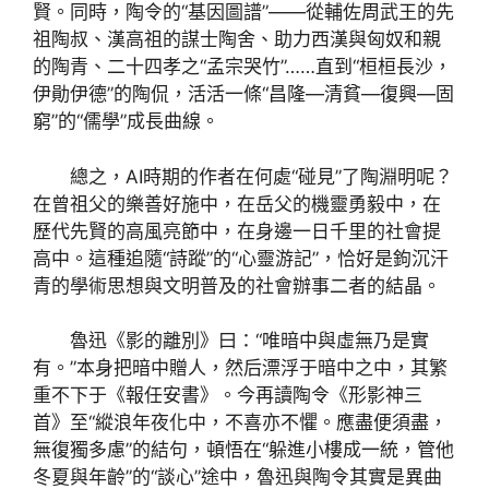
賢。同時，陶令的“基因圖譜”——從輔佐周武王的先
祖陶叔、漢高祖的謀士陶舍、助力西漢與匈奴和親
的陶青、二十四孝之“孟宗哭竹”……直到“桓桓長沙，
伊勛伊德”的陶侃，活活一條“昌隆—清貧—復興—固
窮”的“儒學”成長曲線。
總之，AI時期的作者在何處“碰見”了陶淵明呢？
在曾祖父的樂善好施中，在岳父的機靈勇毅中，在
歷代先賢的高風亮節中，在身邊一日千里的社會提
高中。這種追隨“詩蹤”的“心靈游記”，恰好是鉤沉汗
青的學術思想與文明普及的社會辦事二者的結晶。
魯迅《影的離別》曰：“唯暗中與虛無乃是實
有。”本身把暗中贈人，然后漂浮于暗中之中，其繁
重不下于《報任安書》。今再讀陶令《形影神三
首》至“縱浪年夜化中，不喜亦不懼。應盡便須盡，
無復獨多慮”的結句，頓悟在“躲進小樓成一統，管他
冬夏與年齡”的“談心”途中，魯迅與陶令其實是異曲