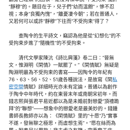
“靜穆”的。題目在于，兒子們“幼而溫飽”，慘不忍
視；本身“良獨內愧”，“離憂凄今朝”；若在普通人，
又若何可以或許“靜穆”下往而“不受拘束”得了？
查陶令的生平詩文，竊認為他是從“幻想化”的不
受拘束步進了“隨機性”的不受拘束。
清代文學家陳沆《詩比興箋》卷二曰：“晉無
文，惟淵明《閑情》一賦罷了。”《閑情賦》無疑是
陶淵明最為不受拘束的書寫——因陶令的年紀有
76、63、56、52、51歲各種說法，是故寫《閑
私
密空間
情賦》詳細時光亦未有定論，普通以為創作
于陶令中年時代，約在東晉末年或南朝宋初年。而
錢志熙與張君平易近都以為是未婚前對戀愛“頂禮跪
拜”的“聯想”——想象中的戀愛老是最美妙的。錢鍾
書師長教師亦以為：《閑情賦》里的“十愿”乃“實事
不遂，發無聊之極思，而虛想生焉”。“愿在絲而為