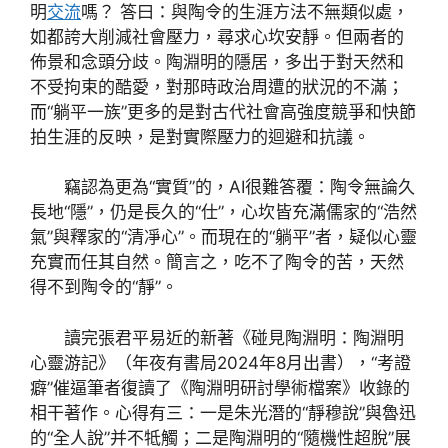
明
交流
嗎？ 答曰：與陶令的生涯方法不無類似處，
如都誇大削減社會壓力，尋求心坎安靜。但兩者的
佈景和念頭分歧。陶淵明的隱居，多出于對天然和
不受拘束的酷愛，對那時政治周遭的狀況的不滿；
而“躺平一族”更多的是對古代社會高強度競爭和快節
拍生涯的反映，是對實際壓力的迴避和抗議。
竊認為更為“實質”的，AI很難答覆：陶令無論久
長地“隱”，仍是長久的“仕”，心坎皆充滿儒家的“浩然
氣”與釋家的“清凈心”。而現在的“躺平”者，疑似心靈
充實而任其自然。簡言之，吃不了陶令的苦，天然
得不到陶令的“靜”。
讀完張君平易近的新著《碰見陶淵明：陶淵明
心靈游記》（年夜有書局2024年8月出書），“考證
癖”催逼筆者復讀了《陶淵明研討學術檔案》收錄的
相干著作。心得有三：一是朱光潛的“靜穆說”與魯迅
的“全人說”并不牴觸；二是陶淵明的“隨機性超脫”展