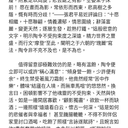
履，附素足以周旋；悲去處之有節，空委棄于床
前！ 愿在晝而為影，常依形而西東，悲高樹之多
蔭，慨有時而分歧！”——張君平易近評論曰：“十愿
相繼，十愿聯翩，情義濃郁，情思圍繞；辭藻富
麗，變更天然；逐層生發，趁熱打鐵。”這般密意的
文字，明示陶令不受拘束度之深遠，精力世界之豐
盛。而行文“摩登”至此，闡明之于六朝的“瑰麗”寫
法，陶令非不克不及也，是不為也。
值得留意卻極難效仿的是，略有溫飽，陶令便
立即可以或許“稱心滿意”：“傾身營一飽，少許便有
余”。終生禁受著風刀霜劍，他竟然經常“苦中作
樂”，體味“結廬在人境，而無車馬喧”的悠悠然。換
言曰，困頓影響不了他魂靈的不受拘束、天然與快
活。如是一邊閑居寡歡，“顧影獨盡”，欲飲一杯而缺
酒；一邊照樣“遠遠看白云，懷古一何深。”這是如何
的悲催者與幸福者！ 甚至饑腸轆轆，不得不到伴侶
家里討口酒喝，吃飽了照樣“言詠遂賦詩”，且婉言如