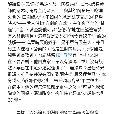
解這種‘沖澹’是從幾許辛酸苦悶得來的……”朱師長教
師的闡述可謂周全而深入——與其說陶令是不吃煙
火食的“田園詩人”，不如說他就是飢寒交迫的“窮戶
詩人”——后人借助“喜劇的喜感”，夸年夜了他的“閑
適”“沖澹”，甚至說他可以“葛優躺”地在田壟邊寫詩，
有人替他耕種。這無疑是對魯迅“陶令有奴子”一說的
誤解——“漢晉時辰的奴子，是不單侍候主人，并且
給主人種地，營商的，恰是生財的用具。所以雖是
淵明師長教師，也還略略
1對1教學
有些生財之道
在，要否則，他白叟家不單沒有酒喝，並且沒有飯
吃，早已在東籬旁邊餓逝世了”。無法陶令出仕時光
很短，並且遠并沒有闊氣到讓侍從“晨興理荒穢”，本
身“帶月荷鋤回”的地步。朱氏洞悉陶令“平生很少不
在病中，他的詩集滿紙都是憂生之嗟。”可見他深知
陶令的困頓，深知陶令年夜半時光是無法“靜穆”“超
脫”的。
異樣，魯迅論及陶淵明的幾篇學術漫筆與演