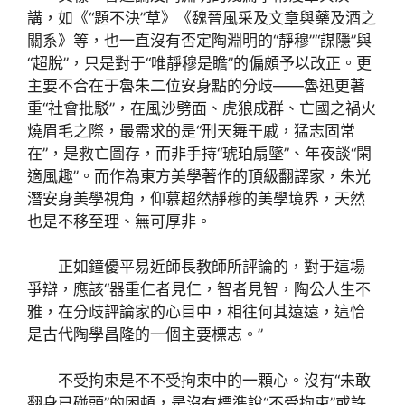
講，如《“題不決”草》《魏晉風采及文章與藥及酒之
關系》等，也一直沒有否定陶淵明的“靜穆”“謀隱”與
“超脫”，只是對于“唯靜穆是瞻”的偏頗予以改正。更
主要不合在于魯朱二位安身點的分歧——魯迅更著
重“社會批駁”，在風沙劈面、虎狼成群、亡國之禍火
燒眉毛之際，最需求的是“刑天舞干戚，猛志固常
在”，是救亡圖存，而非手持“琥珀扇墜”、年夜談“閑
適風趣”。而作為東方美學著作的頂級翻譯家，朱光
潛安身美學視角，仰慕超然靜穆的美學境界，天然
也是不移至理、無可厚非。
正如鐘優平易近師長教師所評論的，對于這場
爭辯，應該“器重仁者見仁，智者見智，陶公人生不
雅，在分歧評論家的心目中，相往何其遠遠，這恰
是古代陶學昌隆的一個主要標志。”
不受拘束是不不受拘束中的一顆心。沒有“未敢
翻身已碰頭”的困頓，是沒有標準說“不受拘束”或許