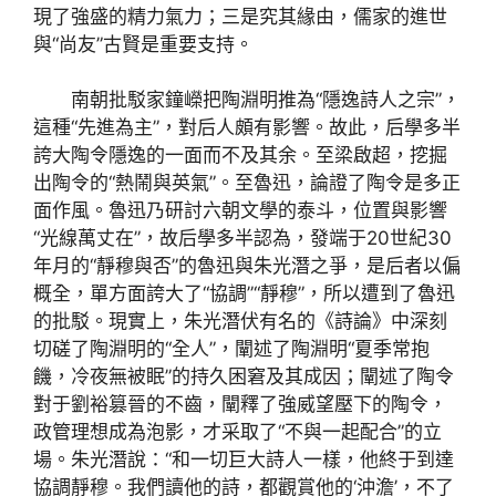
現了強盛的精力氣力；三是究其緣由，儒家的進世
與“尚友”古賢是重要支持。
南朝批駁家鐘嶸把陶淵明推為“隱逸詩人之宗”，
這種“先進為主”，對后人頗有影響。故此，后學多半
誇大陶令隱逸的一面而不及其余。至梁啟超，挖掘
出陶令的“熱鬧與英氣”。至魯迅，論證了陶令是多正
面作風。魯迅乃研討六朝文學的泰斗，位置與影響
“光線萬丈在”，故后學多半認為，發端于20世紀30
年月的“靜穆與否”的魯迅與朱光潛之爭，是后者以偏
概全，單方面誇大了“協調”“靜穆”，所以遭到了魯迅
的批駁。現實上，朱光潛伏有名的《詩論》中深刻
切磋了陶淵明的“全人”，闡述了陶淵明“夏季常抱
饑，冷夜無被眠”的持久困窘及其成因；闡述了陶令
對于劉裕篡晉的不齒，闡釋了強威望壓下的陶令，
政管理想成為泡影，才采取了“不與一起配合”的立
場。朱光潛說：“和一切巨大詩人一樣，他終于到達
協調靜穆。我們讀他的詩，都觀賞他的‘沖澹’，不了