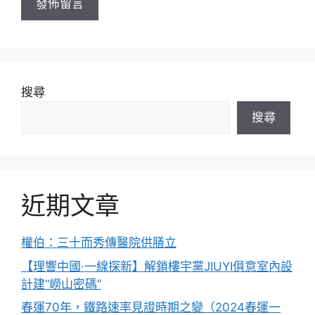
搜尋
搜尋
近期文章
權伯：三十而秀傳醫院供膳立
【理響中國·一線探新】解鎖樓宇黨JIUYI俱意室內設
計建“嶗山密碼”
春運70年，鐵路速率見證時期之變（2024春運一