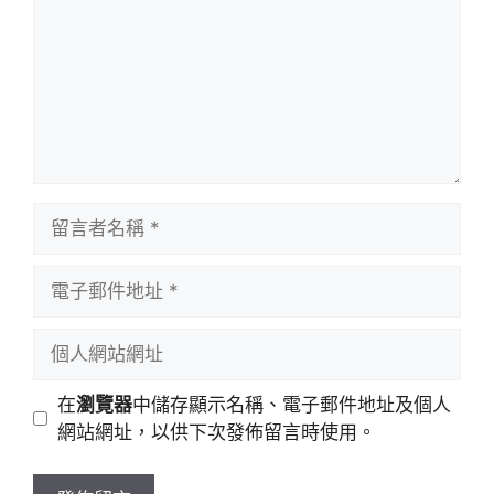
留
言
者
電
名
子
稱
郵
個
件
人
地
網
在
瀏覽器
中儲存顯示名稱、電子郵件地址及個人
址
站
網站網址，以供下次發佈留言時使用。
網
址