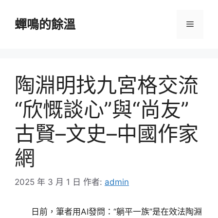
跳
至
蟬鳴的餘溫
選
主
要
單
內
容
陶淵明找九宮格交流
“欣慨談心”與“尚友”
古賢–文史–中國作家
網
2025 年 3 月 1 日
作者:
admin
日前，筆者用AI發問：“躺平一族”是在效法陶淵