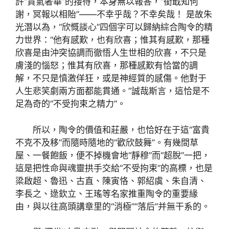
許“貴氣奢華”的接待，本身無以報答，“銜戢知何
謝，冥報以相貽”——不幸乎哉？不幸矣哉！ 是故朱
光潛以為，“欣慨談心”四個字可以歸納綜合陶令的精
力世界：“他有感歎，也有欣喜；惟其有感歎，那種
欣喜是由沖突協調而徹悟人生世相的欣喜，不只是
膚淺的惱怒；惟其有欣喜，那種感歎有恰當的調
解，不只是憤激佯狂，或是神經質的感傷。他對于
人生悲笑劇兩方面都能貫通。”誠哉斯言，這恰是不
足為奇的“不受拘束之精力”。
所以，陶令的價值和莊嚴，也恰好在于這“富貴
不克不及移”而隨時隨地的“歡欣鼓舞”。有幾間草
屋、一餐飽飯，便不掉機會地“靜穆”而“超脫”一把，
這是把性命與魂靈拱手交給“不受拘束”的高標，也是
梁啟超、魯迅、古直、陳寅恪、郭紹虞、朱自清、
李長之、逯欽立、王瑤等名家推重陶令的重要緣
由，與以往高頭講章里的“消極”“落后”并無干系的。