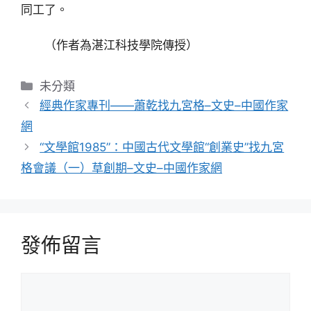
同工了。
（作者為湛江科技學院傳授）
分
未分類
類
經典作家專刊——蕭乾找九宮格–文史–中國作家
網
“文學館1985”：中國古代文學館“創業史”找九宮
格會議（一）草創期–文史–中國作家網
發佈留言
留
言