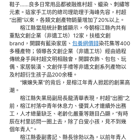
鞋子……良多日常用品都被融進村超、蠟染、刺繡等
元素。這家手工坊的總司理助理于海峰先容，村超
“出圈”以來，各類文創產物銷量增加了20%以上。
榕江縣當局統計數據顯示，今朝榕江縣內共有
重點文創企業（非遺工坊）12家，扶植文創
brand，開闢有藍染家居、
包養網價錢
染花集等400
多種產物；領導各文創企業（非遺工坊）經由過程
傳統身手與村超文明相融會，開闢衣飾、包包、玩
偶、家居裝潢、文創伴手禮等非遺文創系列產物以
及村超衍生孩子品200余種。
“嬢嬢失業”的背后，是榕江年青人掀起的創業高
潮。
榕江縣失業局副局長龍清華表現，村超“出圈”之
前，榕江村落中青年休息力、優質人才連續外出務
工，人才總量缺乏、老齡化嚴重等題目凸顯，“有時
辰在村里訪問一圈上去，除了白叟小孩，見不到幾
個年青人”。
榕江縣委副書記、縣長徐勃以為，以前年青人