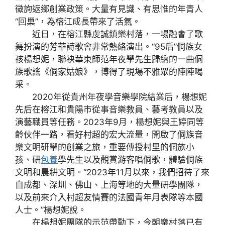
徵詢返鄉創業政策。大量有見識、有思惟的年青人
“回巢”，為榕江成長帶來了活氣。
近日，在榕江縣虔誠鎮樂村落，一場融會了歌
舞扮演的芳華詩歌會非常熱絡演出。“95后”侗族女
孩楊想妮，聯袂華東師范年夜學先生歸納的一曲侗
族歌謠《侗家姑娘》，博得了現場不雅眾的陣陣喝
采。
2020年從貴州年夜學音樂學院結業后，楊想妮
先后在榕江和貴陽市從事音樂教員、藝考教員以及
演藝職員等任務。2023年9月，楊想妮與王婷同等
齡伙伴一路，看好村超的宏大流量，開啟了侗族音
樂文明研學的創業之旅，重要傳授村里的侗族小
孩、研
包養
學先生以及觀賞游客唱侗歌，體驗侗族
文明和農耕文明。“2023年11月以來，我們招待了來
自成都、深圳、佛山、上海等地的大量研學團隊，
以及前來介入村超友情賽的法國青年月表隊等本國
人士。”楊想妮說。
在楊想妮團隊的示范帶動下，今朝樂村落已有