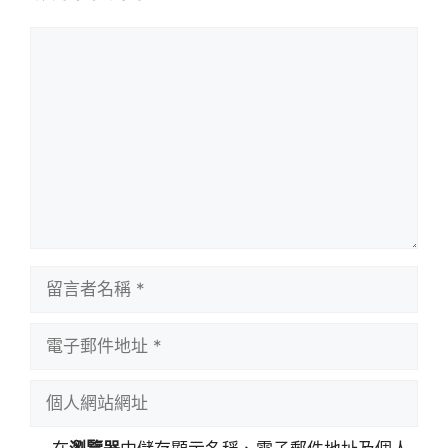
留
言
留
言
者
電
名
子
稱
郵
個
件
人
地
網