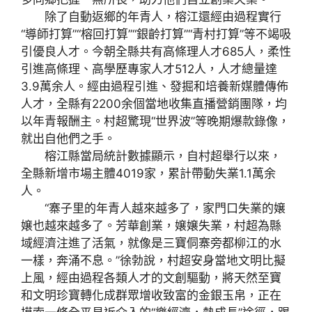
除了自動返鄉的年青人，榕江還經由過程實行
“導師打算”“榕回打算”“銀齡打算”“青村打算”等不竭吸
引優良人才。今朝全縣共有高條理人才685人，柔性
引進高條理、高學歷專家人才512人，人才總量達
3.9萬余人。經由過程引進、發掘和培養新媒體傳佈
人才，全縣有2200余個當地收集直播營銷團隊，均
以年青報酬主。村超驚現“世界波”等晚期爆款錄像，
就出自他們之手。
榕江縣當局統計數據顯示，自村超舉行以來，
全縣新增市場主體4019家，累計帶動失業1.1萬余
人。
“寨子里的年青人越來越多了，家門口失業的嬢
嬢也越來越多了。芳華創業，嬢嬢失業，村超為縣
域經濟注進了活氣，就像是三寶侗寨旁都柳江的水
一樣，奔涌不息。”徐勃說，村超安身當地文明比擬
上風，經由過程各類人才的文創驅動，將天然至寶
和文明珍寶轉化成群眾增收致富的金銀玉帛，正在