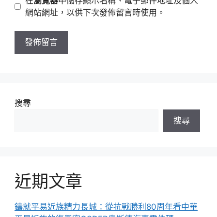
在
瀏覽器
中儲存顯示名稱、電子郵件地址及個人
址
站
網站網址，以供下次發佈留言時使用。
網
址
搜尋
搜尋
近期文章
鑄就平易近族精力長城：從抗戰勝利80周年看中華