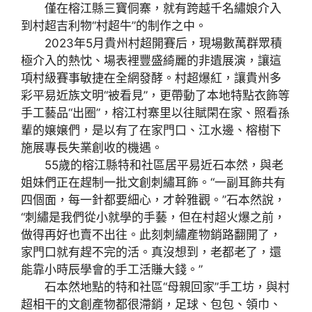
僅在榕江縣三寶侗寨，就有跨越千名繡娘介入
到村超吉利物“村超牛”的制作之中。
2023年5月貴州村超開賽后，現場數萬群眾積
極介入的熱忱、場表裡豐盛綺麗的非遺展演，讓這
項村級賽事敏捷在全網發酵。村超爆紅，讓貴州多
彩平易近族文明“被看見”，更帶動了本地特點衣飾等
手工藝品“出圈”，榕江村寨里以往賦閑在家、照看孫
輩的嬢嬢們，是以有了在家門口、江水邊、榕樹下
施展專長失業創收的機遇。
55歲的榕江縣特和社區居平易近石本然，與老
姐妹們正在趕制一批文創刺繡耳飾。“一副耳飾共有
四個面，每一針都要細心，才幹雅觀。”石本然說，
“刺繡是我們從小就學的手藝，但在村超火爆之前，
做得再好也賣不出往。此刻刺繡產物銷路翻開了，
家門口就有趕不完的活。真沒想到，老都老了，還
能靠小時辰學會的手工活賺大錢。”
石本然地點的特和社區“母親回家”手工坊，與村
超相干的文創產物都很滯銷，足球、包包、領巾、