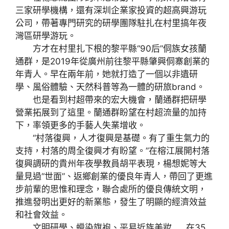
三家研學機構，還有深圳企業家投資的超高興游玩
公司，帶著專門研究的研學團隊駐扎在村里搞年夜
灣區研學游玩。
方才在村里扎下根的黎平縣“90后”侗族女孩蘭
通群，是2019年從廣州前往黎平縣肇興侗寨創業的
年青人。早在兩年前，她就打造了一個以非遺研
學、風俗體驗、天然科普等為一體的研旅brand。
也是看到村超帶來的宏大機會，蘭通群把研學
營業拓展到了這里。蘭通群盼望在村超流量的加持
下，率領更多的手藝人失業增收。
“村落復興，人才復興是基礎。有了重生氣力的
支持，村落的周全復興才有盼望。”在榕江展開村落
復興調研的貴州年夜學教員胡平表現，楊想妮等大
量見過“世面”、返鄉創業的優良年青人，帶回了更進
步前輩的思惟和理念，聯合處所的優良傳統文明，
推進發明出更好的新業態，發生了明顯的經濟效益
和社會效益。
文明研學、蠟染旗袍、平易近族美妝……在35