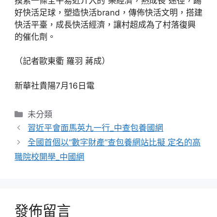
摸索一條全平易近介入的“樂經濟，熱成長”途徑，踢
好快活足球，塑造快活brand，傳佈快活文明，搭建
快活平臺，成長快活經濟，讓村超成為了村落復興
的催化劑。
（記者歐東衢 羅羽 蔣成）
新華社貴陽7月16日電
分
未分類
類
習近平會面馬英九一行_中查包養國網
全國首個以“數字財產”查包養網站比擬 定名的高
職院校開學_中國網
發佈留言