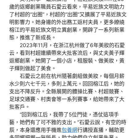
歲的返鄉創業職員石愛云看來，平易近族文明助力
了村超的“出圈”，村超的“出圈”又擴展了平易近族文
明影響力。她身邊的外出務工返村夫員，更多繚繞
榕江的平易近族文明立異創業，開辟了一系列新業
態，推進了新成長。
2023年11月，在浙江杭州做了6年美妝的石愛
云，看到村超連續帶來大批客流后，與丈夫黃子輝
返鄉創業。她開了一個小店，租服裝、做美妝，黃
子輝則做起了美食。
石愛云之前在杭州隨著劇組做美妝，每個月薪
水少則六七千元，多則上萬元。回回榕江后，她的
支出不降反升。全縣展開的體操比賽、村超競賽、
足球交通賽、村奧會等一系列賽事，給她帶來了大
批客戶。
“回到榕江后，我帶了5位門徒，憑仗這項手
藝，她們有了可不雅的支出。”石愛云說，有空的時
辰，本身還應用手機進
包養網
行講授直播，輔助更
多同鄉把握一無所長，助力他們自立創業失業。