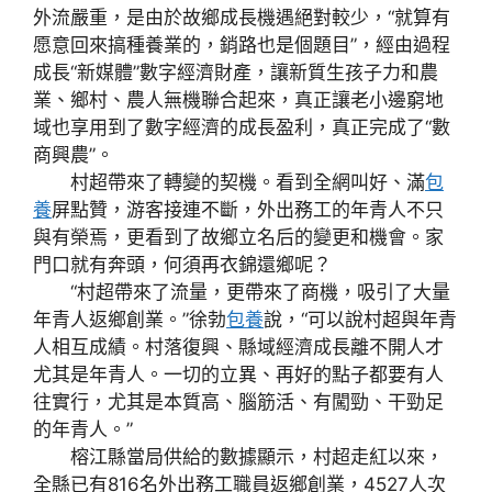
外流嚴重，是由於故鄉成長機遇絕對較少，“就算有
愿意回來搞種養業的，銷路也是個題目”，經由過程
成長“新媒體”數字經濟財產，讓新質生孩子力和農
業、鄉村、農人無機聯合起來，真正讓老小邊窮地
域也享用到了數字經濟的成長盈利，真正完成了“數
商興農”。
村超帶來了轉變的契機。看到全網叫好、滿
包
養
屏點贊，游客接連不斷，外出務工的年青人不只
與有榮焉，更看到了故鄉立名后的變更和機會。家
門口就有奔頭，何須再衣錦還鄉呢？
“村超帶來了流量，更帶來了商機，吸引了大量
年青人返鄉創業。”徐勃
包養
說，“可以說村超與年青
人相互成績。村落復興、縣域經濟成長離不開人才
尤其是年青人。一切的立異、再好的點子都要有人
往實行，尤其是本質高、腦筋活、有闖勁、干勁足
的年青人。”
榕江縣當局供給的數據顯示，村超走紅以來，
全縣已有816名外出務工職員返鄉創業，4527人次