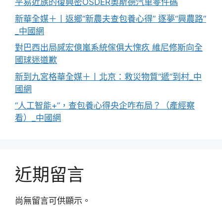
平易近族的復興密OSDER奧斯德汽車零件碼
新華全媒＋丨返鄉“新農夫查包養心得” 逐夢“興農路”
_中國網
對巴西出局感宏億嵐系統傢俱大愧疚 維尼修斯向全
國球迷道歉
新到九宮格華全媒＋丨北京：救災物質“遞”到村_中
國網
“人工智能+”，查包養心得央企咋布局？（產經察
看）_中國網
近期留言
尚無留言可供顯示。