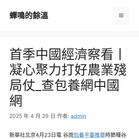
跳
至
蟬鳴的餘溫
選
主
要
單
內
容
首季中國經濟察看丨
凝心聚力打好農業殘
局仗_查包養網中國
網
2025 年 4 月 29 日
作者:
admin
新華社北京4月23日電 谷雨
包養平臺推舉
時節種谷