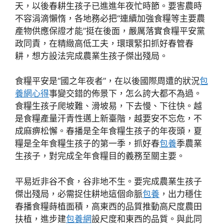
天，以後春耕生孩子已進進年夜忙時節。要害農時
不容涓滴懶惰，各地務必把“連續加強食糧等主要農
產物供應保證才能”挺在後面，嚴厲落實食糧平安黨
政同責，在精緻高低工夫，環環緊扣抓好春管春
耕，想方設法完成農業生孩子傑出殘局。
食糧平安是“國之年夜者”，在以後國際周遭的狀況
包
養網心得
事變交錯的佈景下，怎么誇大都不為過。
食糧生孩子爬坡難、滑坡易，下去慢、下往快。越
是食糧產量汗青性邁上新臺階，越要安不忘危，不
成麻痹松懈。春播是全年食糧生孩子的年夜頭，夏
糧是全年食糧生孩子的第一季，抓好春
包養
季農業
生孩子，對完成全年食糧目的義務至關主要。
平易近非谷不食，谷非地不生。要完成農業生孩子
傑出殘局，必需捉住耕地這個命脈
包養
，出力穩住
春播食糧蒔植面積，高東西的品質推動高尺度農田
扶植，進步建
包養網
設尺度和東西的品質。與此同