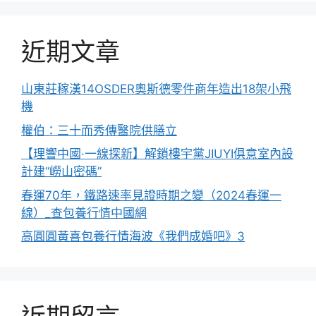
近期文章
山東莊稼漢14OSDER奧斯德零件商年造出18架小飛
機
權伯：三十而秀傳醫院供膳立
【理響中國·一線探新】解鎖樓宇黨JIUYI俱意室內設
計建“嶗山密碼”
春運70年，鐵路速率見證時期之變（2024春運一
線）_查包養行情中國網
高圓圓黃喜包養行情海波《我們成婚吧》3