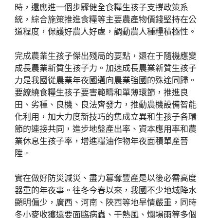
時，還應進一個步驟健全食糧生孩子支撐政策系
統，綜合施策推進食糧等主要農產物價錢堅持在公
道程度，保護好農人好處，調動農人種糧積極性。
完成農業生孩子傑出殘局的要點，還在于隨機應變
成長農業新質生孩子力。加速成長農業新質生孩子
力是我國從農業年夜國邁向農業強國的殊途同歸。
要繚繞食糧生孩子要害範疇和單薄環節，推進良
田、劣種、良機、良法齊發力，推動農機設備智能
化利用，加大力度新技巧的集成立異和生孩子各環
節的連接共同，進步地盤產出率、資本應用率和農
業休息生孩子率，增進糧油作物年夜面積單產晉
陞。
實在做好防災減災、盡力篡奪豐產是以後必需高度
器重的年夜事。往冬今春以來，我國不少地域降水
顯明偏少，廣西、河南、陜西等地旱情嚴重，同時
冬小麥收獲還要面臨病蟲、干熱風、爛場雨等多個