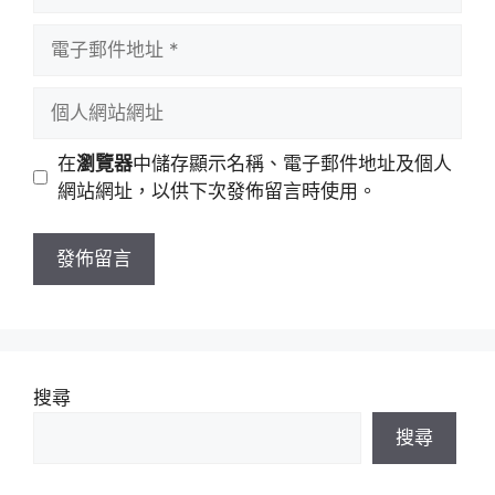
言
者
電
名
子
稱
郵
個
件
人
地
網
在
瀏覽器
中儲存顯示名稱、電子郵件地址及個人
址
站
網站網址，以供下次發佈留言時使用。
網
址
搜尋
搜尋