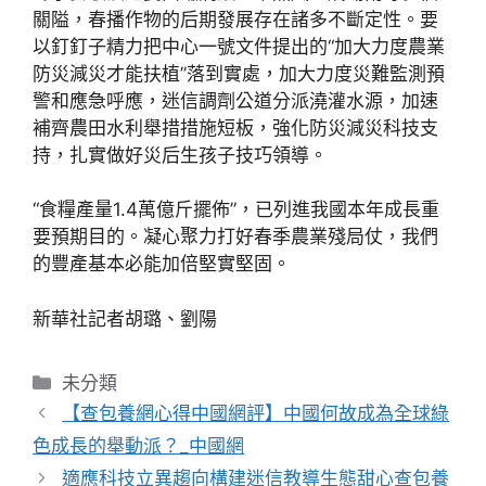
關隘，春播作物的后期發展存在諸多不斷定性。要
以釘釘子精力把中心一號文件提出的“加大力度農業
防災減災才能扶植”落到實處，加大力度災難監測預
警和應急呼應，迷信調劑公道分派澆灌水源，加速
補齊農田水利舉措措施短板，強化防災減災科技支
持，扎實做好災后生孩子技巧領導。
“食糧產量1.4萬億斤擺佈”，已列進我國本年成長重
要預期目的。凝心聚力打好春季農業殘局仗，我們
的豐產基本必能加倍堅實堅固。
新華社記者胡璐、劉陽
分
未分類
類
【查包養網心得中國網評】中國何故成為全球綠
色成長的舉動派？_中國網
適應科技立異趨向構建迷信教導生態甜心查包養