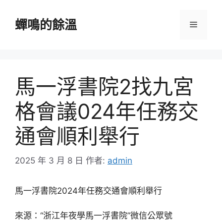
跳
至
蟬鳴的餘溫
選
主
要
單
內
容
馬一浮書院2找九宮
格會議024年任務交
通會順利舉行
2025 年 3 月 8 日
作者:
admin
馬一浮書院2024年任務交通會順利舉行
來源：“浙江年夜學馬一浮書院”微信公眾號