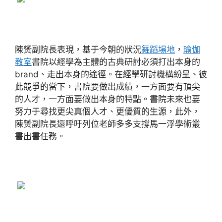
陳赟副院長表現，基于今朝的狀況
舞蹈場地
，
瑜伽
教室
書院以經學為主體的古典研討必須打出本身的
brand、走出本身的途徑。在經學研討機構紛呈、彼
此競爭的當下，書院要做出成績，一方面要有頂尖
的人才，一方面要做出本身的特點。書院未來也要
努力于尋找更尖真個人才、更優質的生源，此外，
陳赟副院長還呼吁列位老師多多支撐馬一浮學術叢
書出書任務。