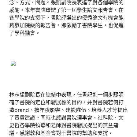
念、方式、問題。張凱副院長表達了對各個學院的
感謝，本年書院舉辦了第一屆學生論文報告會，在
各學院的支撐下，書院評選出的優秀論文有機會能
夠參加院級的報告會，即激勵了書院學生，也促進
了學科融會。
林志猛副院長在總結中表現，任書記進一個步驟明
確了書院的定位和發展標的目的，并對書院若何打
造brand、擴年夜影響、建設隊伍、培養人才等提出
了寶貴建議。同時也感謝書院理事會、社科院、文
史哲各學院領導和老師對書院發展提出的無益建
議，感謝敦和基金會對于書院的幫助和支撐。