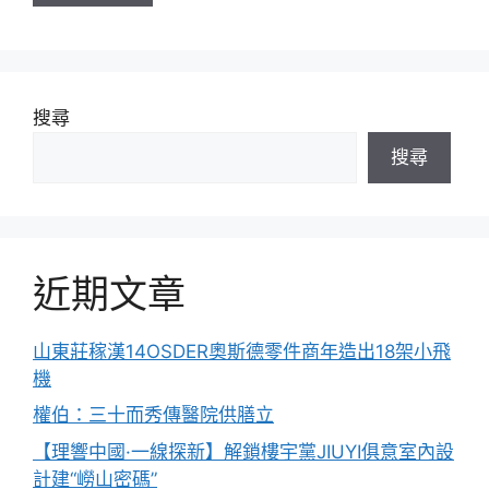
搜尋
搜尋
近期文章
山東莊稼漢14OSDER奧斯德零件商年造出18架小飛
機
權伯：三十而秀傳醫院供膳立
【理響中國·一線探新】解鎖樓宇黨JIUYI俱意室內設
計建“嶗山密碼”