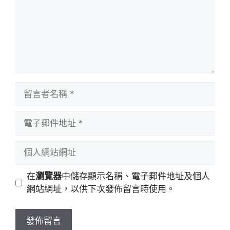
留
言
者
電
名
子
稱
郵
個
件
人
地
網
在
瀏覽器
中儲存顯示名稱、電子郵件地址及個人
址
站
網站網址，以供下次發佈留言時使用。
網
址