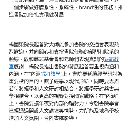
任書記強調，馬一浮書院未來要緊緊圍繞目標，進
一個步驟做好體系性、系統性、brand性的任務，推
進書院加倍扎實穩健發展。
楊國榮院長起首對大師能參加書院的交通會表現熱
烈歡迎，并向關心和支撐書院任務的部門和院系的
領導、敦和慈悲基金會和老師們表現真誠的
舞蹈教
室
感謝。楊院長指出書院的發展起首要重視內涵和
內涵，在“內涵
1對1教學
”上，書院要延續經學研討為
重要標的目的，賦予經學以現代形態，同時要思慮
若何將經學和人文研討相結合，將經學研討與古典
學相結合，以更高的視野對接國家戰略；在“內涵”
上，書院要擴年夜對內部的輻射力，今朝書院學者
已經通過開設人文講壇等情勢，力所能及地為學校
增加人文氛圍、晉陞書院影響。