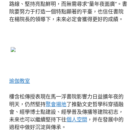
路線、堅持亮點鮮明，而無需尋求“量年夜面廣”。書
院要努力于打造一個特點顯著的平臺，也信任書院
在楊院長的領導下，未來必定會獲得更好的成績。
瑜伽教室
樓含松傳授表現在馬一浮書院影響力日益擴年夜的
明天，仍然堅持
聚會場地
了推動文史哲學科穿插融
會、經學博士點建設、經學普及傳播等建院初志，
未來也可以繼續堅持下往
個人空間
，并在發展中的
過程中做好沉淀與傳承。