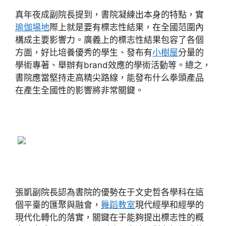
真年夜成副院長提到，書院凝練出本身的特點，實
瑜伽場地
際上就是要有標志性結果，在全國范圍內
構成主要影響力。廣義上的標志性結果包容了各個
方面，好比培養優秀的學生、發布有
小樹屋
分量的
學術專著、舉辦有brand效應的學術活動等。總之，
書院應當堅持走高精尖路線，能發布什么拳頭產品
在產生全國性的影響將非常關鍵。
張凱副院長認為書院的優勢在于文史哲各學科在這
個平臺的匯聚與融會，
舞蹈教室
現代經學和經學的
現代化轉化的落實，關鍵在于能夠提出標志性的概