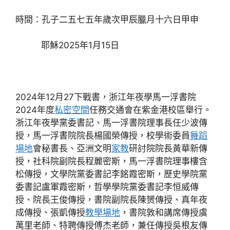
時間：孔子二五七五年歲次甲辰臘月十六日甲申
耶穌2025年1月15日
2024年12月27下戰書，浙江年夜學馬一浮書院
2024年度
私密空間
任務交通會在紫金港校區舉行。
浙江年夜學黨委書記、馬一浮書院理事長任少波傳
授，馬一浮書院院長楊國榮傳授，校學術委員
舞蹈
場地
會秘書長、亞洲文明
家教
研討院院長黃華新傳
授，社科院副院長程麗密斯，馬一浮書院理事樓含
松傳授，文學院黨委書記李銘霞密斯，歷史學院黨
委書記盧軍霞密斯，哲學學院黨委書記李恒威傳
授、院長王俊傳授，書院副院長陳赟傳授、真年夜
成傳授、張凱傳授
教學場地
，書院敦和講席傳授虞
萬里老師、特聘傳授傅杰老師，兼任傳授吳根友傳