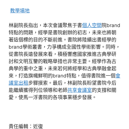
教學場地
林副院長指出，本次會議聚焦于書
個人空間
院brand
特點的問題，經學是書院創辦的初志，未來也將朝
著這個標的目的不斷前進。書院將陸續出書經學的
brand學術叢書，力爭構成全國性學術影響。同時，
從書院長遠發展來看，積極響應國家推進古典學研
討和文明互鑒的戰略舉措也非常主要。經學作為古
典學的重中之重，未來若何將經學和古典學融會起
來，打造旗幟鮮明的brand特點，值得書院進一個
會
議室出租
步驟摸索。最后，林副院長盼望書院今后
能繼續獲得列位領導和老師
共享會議室
的支撐和關
愛，使馬一浮書院的各項事業穩步發展。
責任編輯：近復