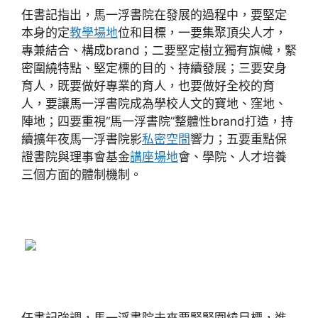
任書記指出，馬一浮書院在發展的過程中，要堅定
本身的定
教學場地
位和目標，一要集聚頂尖人才，
專兼結合、構成brand；二要堅定樹立獨有旗幟，緊
密圍繞特點、堅定標的目的、持續發展；三要安身
育人，既要做好專業的育人，也要做好全校的育
人，要讓馬一浮書院成為學校人文的寶地、窪地、
陣地；四要重視“馬一浮書院”整體性brand打造，持
續擴年夜馬一浮書院影
私密空間
響力；五要重點保
證書院與理事會基金
講座場地
會、學院、人才培養
三個方面的體制機制。