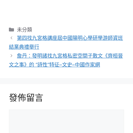
分
未分類
類
第四找九宮格講座屆中國陽明心學研學游師資班
結業典禮舉行
詹丹：發明諸找九宮格私密空間子散文《齊桓晉
文之事》的 “詩性”特征–文史–中國作家網
發佈留言
留
言