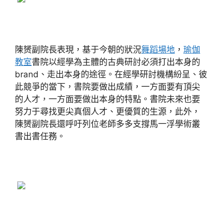
陳赟副院長表現，基于今朝的狀況
舞蹈場地
，
瑜伽
教室
書院以經學為主體的古典研討必須打出本身的
brand、走出本身的途徑。在經學研討機構紛呈、彼
此競爭的當下，書院要做出成績，一方面要有頂尖
的人才，一方面要做出本身的特點。書院未來也要
努力于尋找更尖真個人才、更優質的生源，此外，
陳赟副院長還呼吁列位老師多多支撐馬一浮學術叢
書出書任務。