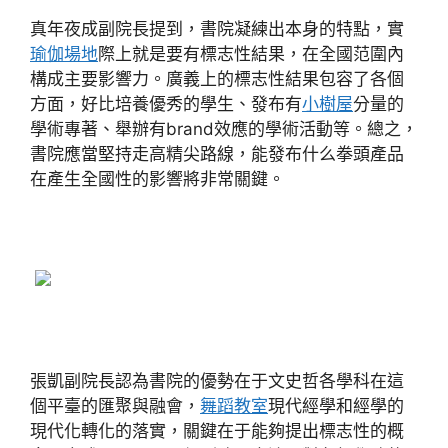
真年夜成副院長提到，書院凝練出本身的特點，實
瑜伽場地
際上就是要有標志性結果，在全國范圍內
構成主要影響力。廣義上的標志性結果包容了各個
方面，好比培養優秀的學生、發布有
小樹屋
分量的
學術專著、舉辦有brand效應的學術活動等。總之，
書院應當堅持走高精尖路線，能發布什么拳頭產品
在產生全國性的影響將非常關鍵。
張凱副院長認為書院的優勢在于文史哲各學科在這
個平臺的匯聚與融會，
舞蹈教室
現代經學和經學的
現代化轉化的落實，關鍵在于能夠提出標志性的概