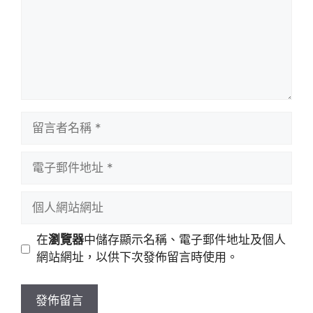
留
言
者
電
名
子
稱
郵
個
件
人
地
網
在
瀏覽器
中儲存顯示名稱、電子郵件地址及個人
址
站
網站網址，以供下次發佈留言時使用。
網
址