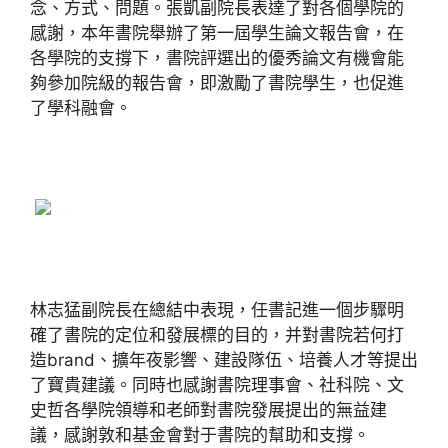
念、方式、問題。張凱副院長表達了對各個學院的
感謝，本年書院舉辦了第一屆學生論文報告會，在
各學院的支撐下，書院評選出的優秀論文有機會能
夠參加院級的報告會，即激勵了書院學生，也促進
了學科融會。
林志猛副院長在總結中表現，任書記進一個步驟明
確了書院的定位和發展標的目的，并對書院若何打
造brand、擴年夜影響、建設隊伍、培養人才等提出
了寶貴建議。同時也感謝書院理事會、社科院、文
史哲各學院領導和老師對書院發展提出的無益建
議，感謝敦和基金會對于書院的幫助和支撐。