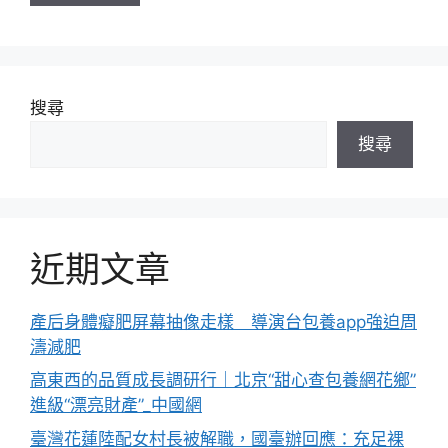
搜尋
搜尋
近期文章
產后身體癡肥屏幕抽像走樣 導演台包養app強迫周
濤減肥
高東西的品質成長調研行｜北京“甜心查包養網花鄉”
進級“漂亮財產”_中國網
臺灣花蓮陸配女村長被解職，國臺辦回應：充足裸