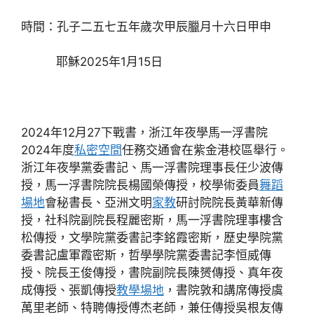
時間：孔子二五七五年歲次甲辰臘月十六日甲申
耶穌2025年1月15日
2024年12月27下戰書，浙江年夜學馬一浮書院
2024年度
私密空間
任務交通會在紫金港校區舉行。
浙江年夜學黨委書記、馬一浮書院理事長任少波傳
授，馬一浮書院院長楊國榮傳授，校學術委員
舞蹈
場地
會秘書長、亞洲文明
家教
研討院院長黃華新傳
授，社科院副院長程麗密斯，馬一浮書院理事樓含
松傳授，文學院黨委書記李銘霞密斯，歷史學院黨
委書記盧軍霞密斯，哲學學院黨委書記李恒威傳
授、院長王俊傳授，書院副院長陳赟傳授、真年夜
成傳授、張凱傳授
教學場地
，書院敦和講席傳授虞
萬里老師、特聘傳授傅杰老師，兼任傳授吳根友傳