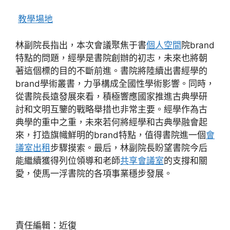
教學場地
林副院長指出，本次會議聚焦于書
個人空間
院brand
特點的問題，經學是書院創辦的初志，未來也將朝
著這個標的目的不斷前進。書院將陸續出書經學的
brand學術叢書，力爭構成全國性學術影響。同時，
從書院長遠發展來看，積極響應國家推進古典學研
討和文明互鑒的戰略舉措也非常主要。經學作為古
典學的重中之重，未來若何將經學和古典學融會起
來，打造旗幟鮮明的brand特點，值得書院進一個
會
議室出租
步驟摸索。最后，林副院長盼望書院今后
能繼續獲得列位領導和老師
共享會議室
的支撐和關
愛，使馬一浮書院的各項事業穩步發展。
責任編輯：近復