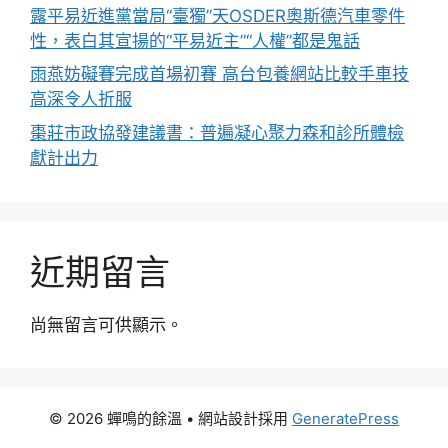
露平易近進黨當局“臺獨”天OSDER奧斯德汽車零件
性，表白其宣揚的“平易近主”“人權”都是鬼話
雨燕妨礙賽完成首場初賽 高台包養網站比較手車技
高深令人折服
棗莊市政協發建議書：普遍凝心聚力森和診所體檢
獻計出力
近期留言
尚無留言可供顯示。
© 2026 蟬鳴的餘溫
• 網站設計採用
GeneratePress