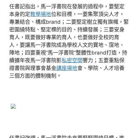
任書記指出，馬一浮書院在發展的過程中，要堅定
本身的定
教學場地
位和目標，一要集聚頂尖人才，
專兼結合、構成brand；二要堅定樹立獨有旗幟，緊
密圍繞特點、堅定標的目的、持續發展；三要安身
育人，既要做好專業的育人，也要做好全校的育
人，要讓馬一浮書院成為學校人文的寶地、窪地、
陣地；四要重視“馬一浮書院”整體性brand打造，持
續擴年夜馬一浮書院影
私密空間
響力；五要重點保
證書院與理事會基金
講座場地
會、學院、人才培養
三個方面的體制機制。