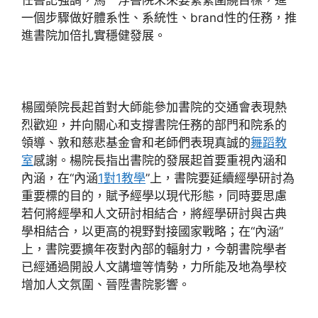
任書記強調，馬一浮書院未來要緊緊圍繞目標，進
一個步驟做好體系性、系統性、brand性的任務，推
進書院加倍扎實穩健發展。
楊國榮院長起首對大師能參加書院的交通會表現熱
烈歡迎，并向關心和支撐書院任務的部門和院系的
領導、敦和慈悲基金會和老師們表現真誠的
舞蹈教
室
感謝。楊院長指出書院的發展起首要重視內涵和
內涵，在“內涵
1對1教學
”上，書院要延續經學研討為
重要標的目的，賦予經學以現代形態，同時要思慮
若何將經學和人文研討相結合，將經學研討與古典
學相結合，以更高的視野對接國家戰略；在“內涵”
上，書院要擴年夜對內部的輻射力，今朝書院學者
已經通過開設人文講壇等情勢，力所能及地為學校
增加人文氛圍、晉陞書院影響。