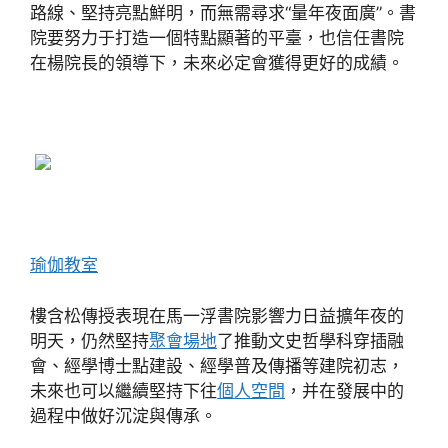
路線、堅持亮點鮮明，而無需尋求“量年夜面廣”。書
院要努力于打造一個特點顯著的平臺，也信任書院
在楊院長的領導下，未來必定會獲得更好的成績。
瑜伽教室
樓含松傳授表現在馬一浮書院影響力日益擴年夜的
明天，仍然堅持
聚會場地
了推動文史哲學科穿插融
會、經學博士點建設、經學普及傳播等建院初志，
未來也可以繼續堅持下往
個人空間
，并在發展中的
過程中做好沉淀與傳承。