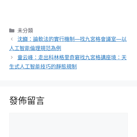
分
未分類
類
沈巋：論軟法的實行機制—找九宮格會議室—以
人工智能倫理規范為例
童云峰：走出科林格里奇窘找九宮格講座境：天
生式人工智能技巧的靜態規制
發佈留言
留
言