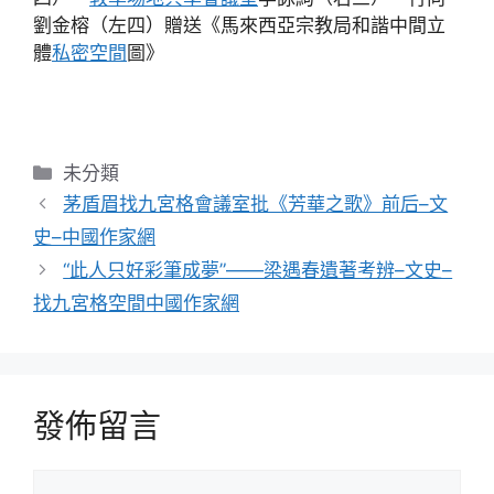
劉金榕（左四）贈送《馬來西亞宗教局和諧中間立
體
私密空間
圖》
分
未分類
類
茅盾眉找九宮格會議室批《芳華之歌》前后–文
史–中國作家網
“此人只好彩筆成夢”——梁遇春遺著考辨–文史–
找九宮格空間中國作家網
發佈留言
留