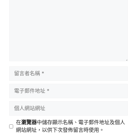
言
留
言
者
電
名
子
稱
郵
個
件
人
地
網
在
瀏覽器
中儲存顯示名稱、電子郵件地址及個人
址
站
網站網址，以供下次發佈留言時使用。
網