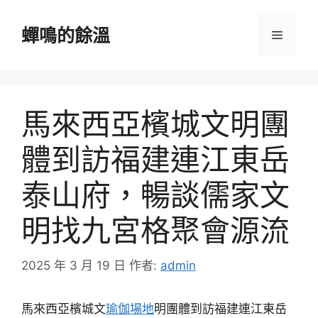
跳
至
蟬鳴的餘溫
選
主
要
單
內
容
馬來西亞檳城文明團
體到訪福建連江東岳
泰山府，暢談儒家文
明找九宮格聚會源流
2025 年 3 月 19 日
作者:
admin
馬來西亞檳城文
瑜伽場地
明團體到訪福建連江東岳