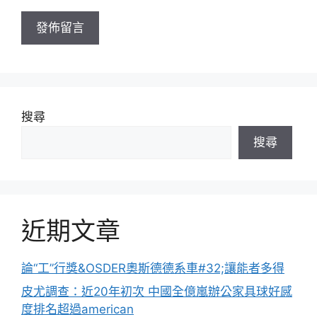
址
搜尋
搜尋
近期文章
論“工”行獎&OSDER奧斯德德系車#32;讓能者多得
皮尤調查：近20年初次 中國全億嵐辦公家具球好感
度排名超過american