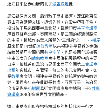
連江縣東岳泰山府的孔子
聚會場地
像
連江縣原有文廟，后消散于歷史長河。連江縣東岳
泰山府為延續文脈、追憶先賢，在殿中塑孔子像。
檳城位于馬來西亞半島北部，臨近印度
共享會議室
尼西亞蘇島北部、泰國南部，是三國的經濟與路況
的中樞。檳城作為華人所稱的“三州府”之一，
小樹屋
原來即是14世紀
瑜伽教室
以來福建先平易近的南海
航線與聚居空間范圍
共享空間
，也是英國全球擴張
中由印度洋向
瑜伽教室
南中國海拓展過程中的主要
口岸。檳城首府喬治市是馬來西亞全國第二
會議室
出租
年夜城市，有著獨一無二的多元文明社會，如
儒
教學
家文明、福建先平易近的傳統習俗與宗教等
等，兩百多年來在此戰爭共處、互惠互重，首府喬
治市是先平
小樹屋
易近文明遺產集中地點，于2
共享
會議室
008年進選世界文明遺產。
連江東岳泰山府在招待檳城州的對接代表一行之