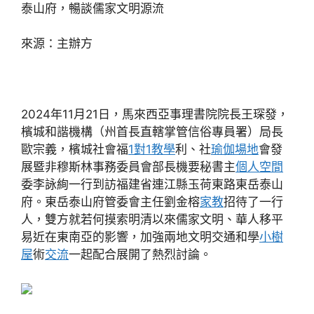
泰山府，暢談儒家文明源流
來源：主辦方
2024年11月21日，馬來西亞事理書院院長王琛發，
檳城和諧機構（州首長直轄掌管信俗專員署）局長
歐宗義，檳城社會福
1對1教學
利、社
瑜伽場地
會發
展暨非穆斯林事務委員會部長機要秘書主
個人空間
委李詠絢一行到訪福建省連江縣玉荷東路東岳泰山
府。東岳泰山府管委會主任劉金榕
家教
招待了一行
人，雙方就若何摸索明清以來儒家文明、華人移平
易近在東南亞的影響，加強兩地文明交通和學
小樹
屋
術
交流
一起配合展開了熱烈討論。