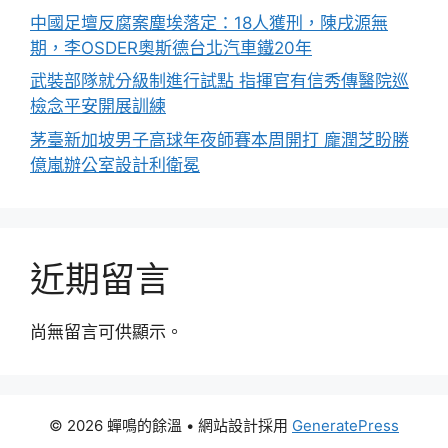
中國足壇反腐案塵埃落定：18人獲刑，陳戌源無
期，李OSDER奧斯德台北汽車鐵20年
武裝部隊就分級制進行試點 指揮官有信秀傳醫院巡
檢念平安開展訓練
茅臺新加坡男子高球年夜師賽本周開打 龐潤芝盼勝
億嵐辦公室設計利衛冕
近期留言
尚無留言可供顯示。
© 2026 蟬鳴的餘溫
• 網站設計採用
GeneratePress