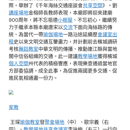
際，舉辦了《千年海絲交通座談會
共享空間
》。劉
講座場地
金榕師長教師表現，本廟即將迎來建廟
900周年，將不忘祖德
小樹屋
、不忘初心，繼續努
力于繼承本縣本廟唐宋以
交流
下面向海絲路的傳
統、為當代一帶
瑜伽場地
一路沿途延續歷
會議室出
租
史以來文明交通互鑒盡力，并計劃前去檳城調研
考核
舞蹈教室
中華文明的傳播、推動連江縣與當地
閩中信俗組織的交通。此一建議
教學場地
獲得檳城
個人空間
州代表的積極響應，表現樂意通過當地官
方部委協調，成全此事，為促進兩國更多交通、促
進民氣相通盡一份力。
家教
王琛
瑜伽教室
發
聚會場地
（中）、歐宗義（右
四）、
教學場地
共享會議室
李詠絢（右三）一行向