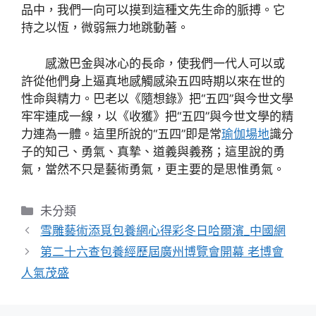
品中，我們一向可以摸到這種文先生命的脈搏。它
持之以恆，微弱無力地跳動著。
感激巴金與冰心的長命，使我們一代人可以或
許從他們身上逼真地感觸感染五四時期以來在世的
性命與精力。巴老以《隨想錄》把“五四”與今世文學
牢牢連成一線，以《收獲》把“五四”與今世文學的精
力連為一體。這里所說的“五四”即是常
瑜伽場地
識分
子的知己、勇氣、真摯、道義與義務；這里說的勇
氣，當然不只是藝術勇氣，更主要的是思惟勇氣。
分
未分類
類
雪雕藝術添覓包養網心得彩冬日哈爾濱_中國網
第二十六查包養經歷屆廣州博覽會開幕 老博會
人氣茂盛