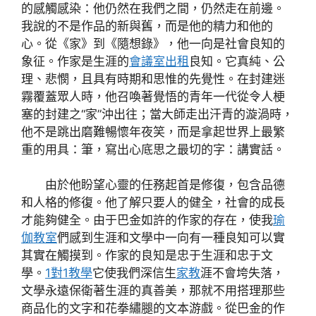
的感觸感染：他仍然在我們之間，仍然走在前邊。
我說的不是作品的新與舊，而是他的精力和他的
心。從《家》到《隨想錄》，他一向是社會良知的
象征。作家是生涯的
會議室出租
良知。它真純、公
理、悲憫，且具有時期和思惟的先覺性。在封建迷
霧覆蓋眾人時，他召喚著覺悟的青年一代從令人梗
塞的封建之“家”沖出往；當大師走出汗青的漩渦時，
他不是跳出磨難暢懷年夜笑，而是拿起世界上最繁
重的用具：筆，寫出心底思之最切的字：講實話。
由於他盼望心靈的任務起首是修復，包含品德
和人格的修復。他了解只要人的健全，社會的成長
才能夠健全。由于巴金如許的作家的存在，使我
瑜
伽教室
們感到生涯和文學中一向有一種良知可以實
其實在觸摸到。作家的良知是忠于生涯和忠于文
學。
1對1教學
它使我們深信生
家教
涯不會垮失落，
文學永遠保衛著生涯的真善美，那就不用搭理那些
商品化的文字和花拳繡腿的文本游戲。從巴金的作