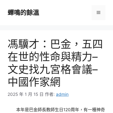
跳
至
蟬鳴的餘溫
選
主
要
單
內
容
馮驥才：巴金，五四
在世的性命與精力–
文史找九宮格會議–
中國作家網
2025 年 1 月 15 日
作者:
admin
本年是巴金師長教師生日120周年，有一種神奇