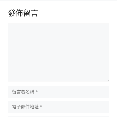
發佈留言
留
言
留
言
者
電
名
子
稱
郵