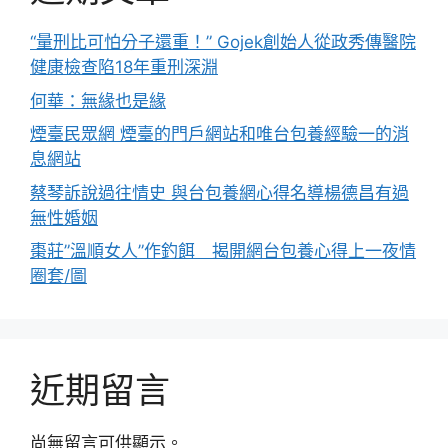
“量刑比可怕分子還重！” Gojek創始人從政秀傳醫院
健康檢查陷18年重刑深淵
何華：無緣也是緣
煙臺民眾網 煙臺的門戶網站和唯台包養經驗一的消
息網站
蔡琴訴說過往情史 與台包養網心得名導楊德昌有過
無性婚姻
棗莊”溫順女人”作釣餌 揭開網台包養心得上一夜情
圈套/圖
近期留言
尚無留言可供顯示。