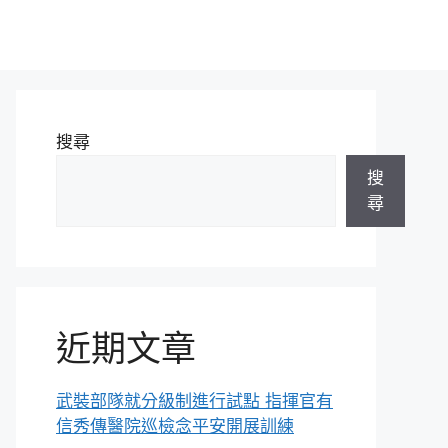
搜尋
搜
尋
近期文章
武裝部隊就分級制進行試點 指揮官有
信秀傳醫院巡檢念平安開展訓練