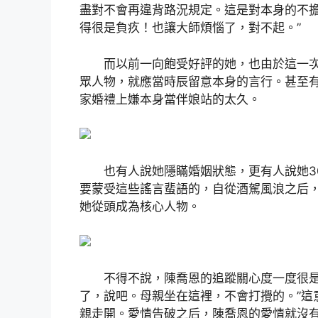
盡對不會再違背路況規定。這是對本身的不
得很是負疚！也讓大師煩惱了，對不起。”
而以前一向飽受好評的她，也由於這一次
眾人物，就應當時辰留意本身的言行。甚至
家婚禮上嫌本身當伴娘站的太久。
也有人說她隱瞞婚姻狀態，更有人說她30
要蒙受這些謠言蜚語的，自從酒駕風浪之后
她從頭成為核心人物。
不得不說，陳喬恩的追蹤關心度一度很是
了，說吧。母親坐在這裡，不會打攪的。”這
親走開。愛情告破之后，陳喬恩的愛情就沒