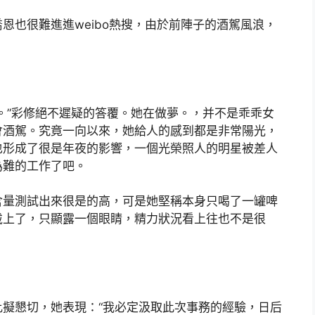
也很難進進weibo熱搜，由於前陣子的酒駕風浪，
”彩修絕不遲疑的答覆。她在做夢。，并不是乖乖女
會酒駕。究竟一向以來，她給人的感到都是非常陽光，
也形成了很是年夜的影響，一個光榮照人的明星被差人
為難的工作了吧。
量測試出來很是的高，可是她堅稱本身只喝了一罐啤
戴上了，只顯露一個眼睛，精力狀況看上往也不是很
懇切，她表現：“我必定汲取此次事務的經驗，日后