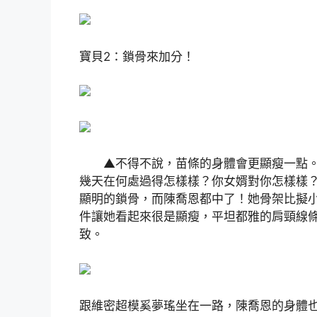
寶貝2：鎖骨來加分！
▲不得不說，苗條的身體會更顯瘦一點。尤
幾天在何處過得怎樣樣？你女婿對你怎樣樣
顯明的鎖骨，而陳喬恩都中了！她骨架比擬
件讓她看起來很是顯瘦，平坦都雅的肩頸線
致。
跟維密超模奚夢瑤坐在一路，陳喬恩的身體