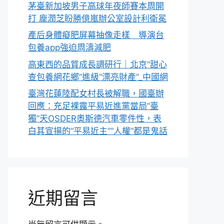
茅臺新加坡男子高球年夜師賽本周開
打 龐潤芝盼勝億嵐辦公室設計利衛冕
產后身體癡肥屏幕抽像走樣 導演台
包養app強迫周濤減肥
高東西的品質成長調研行｜北京“甜心
查包養網花鄉”進級“漂亮財產”_中國網
臺灣花蓮陸配女村長被解職，國臺辦
回應：充足裸露平易近進黨當局“臺
獨”天OSDER奧斯德汽車零件性，表
白其宣揚的“平易近主”“人權”都是鬼話
近期留言