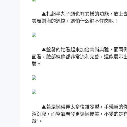
▲扎起半丸子頭也有異樣的功能，放上去
美顏劉海的遮擋，還怕什么躲不住肉呢！
▲盤發的她看起來加倍高尚典雅，而兩側
面看，臉部線條都非常流利完善，還能展示出
驗。
▲若是懶得弄太多復雜發型，手殘黨的你
淑沉寂，而空氣卷發更慵懶優美，不變的是有
蹤”。