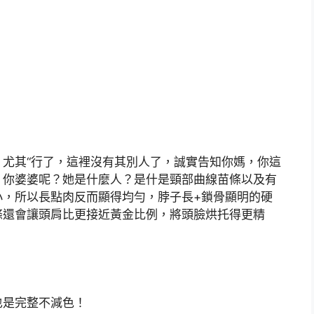
其“行了，這裡沒有其別人了，誠實告知你媽，你這
？你婆婆呢？她是什麼人？是什是頸部曲線苗條以及有
小，所以長點肉反而顯得均勻，脖子長+鎖骨顯明的硬
條還會讓頭肩比更接近黃金比例，將頭臉烘托得更精
也是完整不減色！