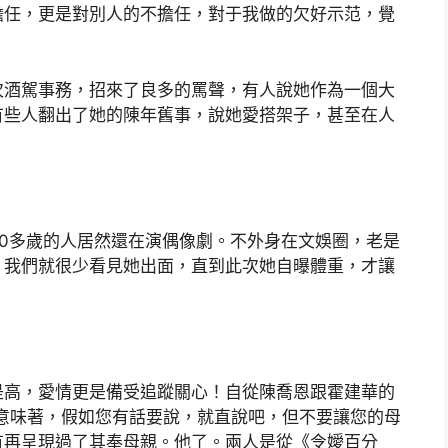
擔任，更是對別人的不擔任，對于我做的欠好示范，覺
酒駕事務，招來了良多的罵聲，有人說她作為一個大
有些人翻出了她的陳年舊事，說她愛搭架子，甚至在人
多歲的人居然還在演偶像劇。不外身在文娛圈，老是
，我們就很少看見她出面，直到此次她自曝體重，才讓
高，愛情更是備受追蹤關心！自從陳喬恩跟霍建華的
意味著，假如您有話要說，就直說吧，但不要讓您的母
有再呈現過了其奉母親。他了。兩人是從《令嬡百分