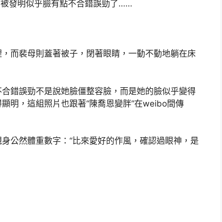
卻被發明似乎臉有點不合錯誤勁了……
裡，而裴母則蓋著被子，閉著眼睛，一動不動地躺在床
合錯誤勁不是說她臉僵整容臉，而是她的臉似乎變得
明，這組照片也跟著“陳喬恩變胖”在weibo間傳
公然體重數字：“比來愛好的作風，確認過眼神，是