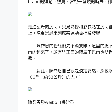
brand的運動。然鵝，當她一呈現的時辰，
走進裴母的房間，只見彩修和彩衣站在房間
上。陳喬恩邇來列席某運動被指臉發胖
陳喬恩的粉絲們先不消驚駭，這里的臉不
肉肉起來了，頭有些正面的時辰下巴肉也變得顯
播。
對此，陳喬恩自己很是淡定安然，深夜親身
106斤（約53公斤）的人。”
陳喬恩發weibo自曝體重