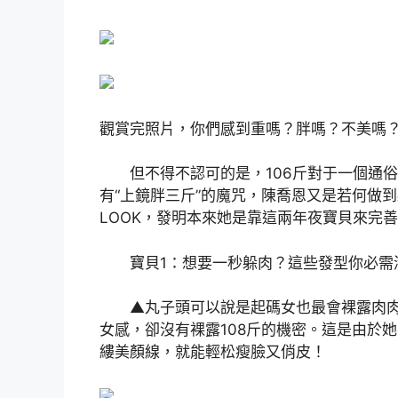
觀賞完照片，你們感到重嗎？胖嗎？不美嗎
但不得不認可的是，106斤對于一個通俗
有“上鏡胖三斤”的魔咒，陳喬恩又是若何做
LOOK，發明本來她是靠這兩年夜寶貝來完
寶貝1：想要一秒躲肉？這些發型你必需
▲丸子頭可以說是起碼女也最會裸露肉肉
女感，卻沒有裸露108斤的機密。這是由於
縷美顏線，就能輕松瘦臉又俏皮！