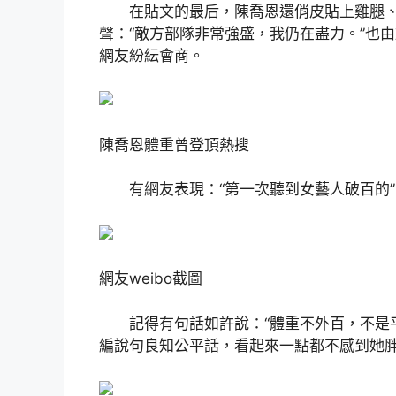
在貼文的最后，陳喬恩還俏皮貼上雞腿、
聲：“敵方部隊非常強盛，我仍在盡力。”也由
網友紛紜會商。
陳喬恩體重曾登頂熱搜
有網友表現：“第一次聽到女藝人破百的”，
網友weibo截圖
記得有句話如許說：“體重不外百，不是平
編說句良知公平話，看起來一點都不感到她