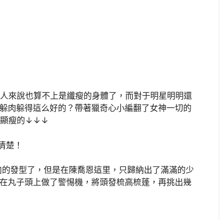
？
人來說也算不上是纖瘦的身體了，而對于明星明明還
到躲肉躲得這么好的？帶著獵奇心小編翻了女神一切的
善顯瘦的↓↓↓
清楚！
的發型了，但是在陳喬恩這里，只歸納出了滿滿的少
她在丸子頭上做了警惕機，將頭發梳高梳蓬，再挑出幾