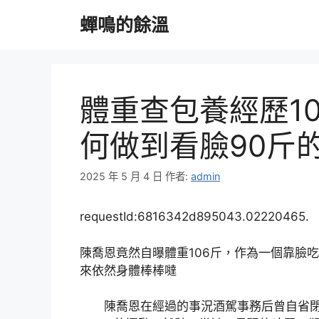
跳
蟬鳴的餘溫
至
主
要
內
容
體重查包養經歷1
何做到看臉90斤
2025 年 5 月 4 日
作者:
admin
requestId:6816342d895043.02220465.
陳喬恩竟然自曝體重106斤，作為一個靠臉
來依然身體棒棒噠
陳喬恩在經過的事況酒駕事務后曾自省閉