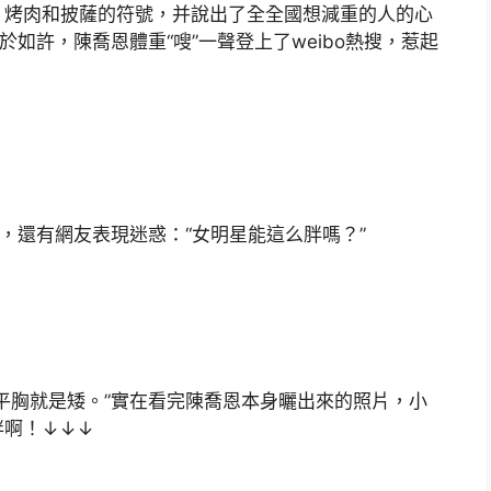
烤肉和披薩的符號，并說出了全全國想減重的人的心
於如許，陳喬恩體重“嗖”一聲登上了weibo熱搜，惹起
還有網友表現迷惑：“女明星能這么胖嗎？”
胸就是矮。”實在看完陳喬恩本身曬出來的照片，小
胖啊！↓↓↓