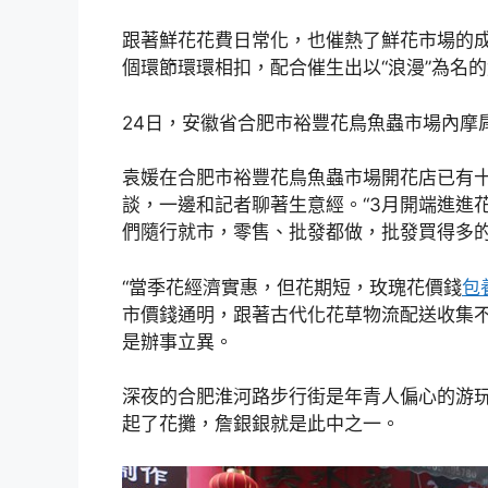
跟著鮮花花費日常化，也催熱了鮮花市場的
個環節環環相扣，配合催生出以“浪漫”為名
24日，安徽省合肥市裕豐花鳥魚蟲市場內摩
袁媛在合肥市裕豐花鳥魚蟲市場開花店已有十
談，一邊和記者聊著生意經。“3月開端進進
們隨行就市，零售、批發都做，批發買得多的
“當季花經濟實惠，但花期短，玫瑰花價錢
包
市價錢通明，跟著古代化花草物流配送收集
是辦事立異。
深夜的合肥淮河路步行街是年青人偏心的游
起了花攤，詹銀銀就是此中之一。