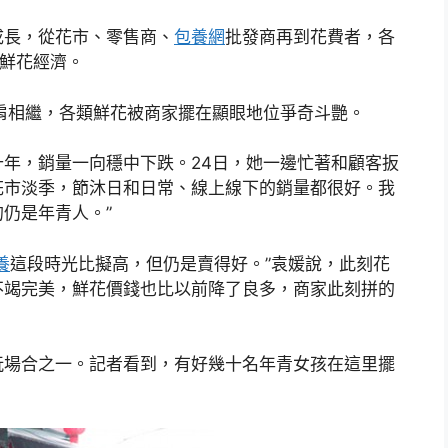
成長，從花市、零售商、
包養網
批發商再到花費者，各
的鮮花經濟。
肩相繼，各類鮮花被商家擺在顯眼地位爭奇斗艷。
年，銷量一向穩中下跌。24日，她一邊忙著和顧客扳
花市淡季，節沐日和日常、線上線下的銷量都很好。我
仍是年青人。”
養
這段時光比擬高，但仍是賣得好。”袁媛說，此刻花
不竭完美，鮮花價錢也比以前降了良多，商家此刻拼的
玩場合之一。記者看到，有好幾十名年青女孩在這里擺