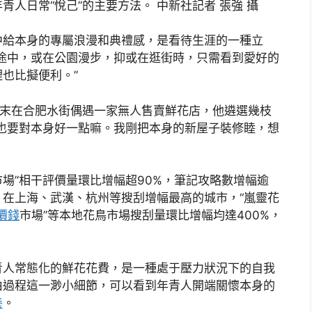
人日常“悅己”的主要方法。 中新社記者 張強 攝
涯中給本身的專屬浪漫和典禮感，是看待生涯的一種立
途中，或在公園漫步，抑或在逛街時，只需看到愛好的
也比擬便利。”
凱周末在合肥水街偶遇一家無人售賣鮮花店，他遴選幾枝
也要對本身好一點嘛。我剛把本身的新屋子裝修睦，想
市場”相干評價量環比增幅超90%，筆記攻略數增幅逾
軍。在上海、武漢、杭州等搜刮增幅最高的城市，“嵐靈花
價錢
市場”等本地花鳥市場搜刮量環比增幅均達400%，
青人常態化的鮮花花費，是一種處于壓力狀況下的自我
由過程這一渺小細節，可以看到年青人開端關懷本身的
養
。