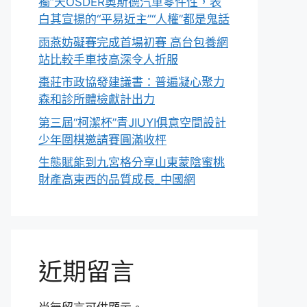
獨”天OSDER奧斯德汽車零件性，表
白其宣揚的“平易近主”“人權”都是鬼話
雨燕妨礙賽完成首場初賽 高台包養網
站比較手車技高深令人折服
棗莊市政協發建議書：普遍凝心聚力
森和診所體檢獻計出力
第三屆“柯潔杯”青JIUYI俱意空間設計
少年圍棋邀請賽圓滿收枰
生態賦能到九宮格分享山東蒙陰蜜桃
財產高東西的品質成長_中國網
近期留言