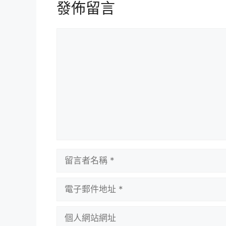
發佈留言
留
言
留
言
者
電
名
子
稱
郵
個
件
人