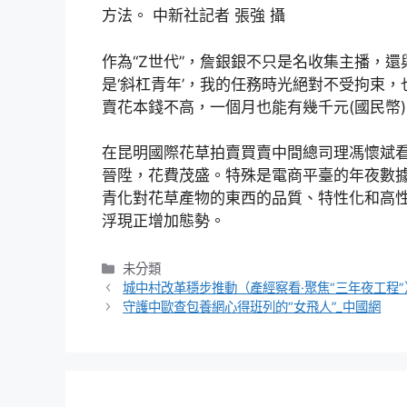
方法。 中新社記者 張強 攝
作為“Z世代”，詹銀銀不只是名收集主播，還
是‘斜杠青年’，我的任務時光絕對不受拘束
賣花本錢不高，一個月也能有幾千元(國民幣)
在昆明國際花草拍賣買賣中間總司理馮懷斌
晉陞，花費茂盛。特殊是電商平臺的年夜數
青化對花草產物的東西的品質、特性化和高性
浮現正增加態勢。
分
未分類
類
城中村改革穩步推動（產經察看·聚焦“三年夜工程”
守護中歐查包養網心得班列的“女飛人”_中國網