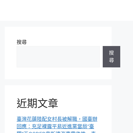
搜尋
搜
尋
近期文章
臺灣花蓮陸配女村長被解職，國臺辦
回應：充足裸露平易近進黨當局“臺