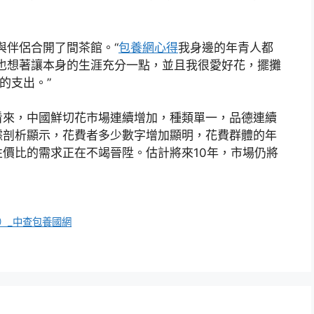
與伴侶合開了間茶館。“
包養網心得
我身邊的年青人都
，也想著讓本身的生涯充分一點，並且我很愛好花，擺攤
的支出。”
看來，中國鮮切花市場連續增加，種類單一，品德連續
據剖析顯示，花費者多少數字增加顯明，花費群體的年
價比的需求正在不竭晉陞。估計將來10年，市場仍將
）_中查包養國網