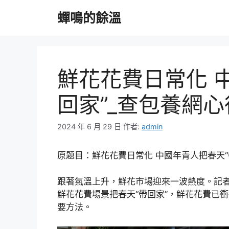
跳
蟬鳴的餘溫
至
主
要
內
容
鮮花花費日常化 
回家”_查包養網
2024 年 6 月 29 日
作者:
admin
原題目：鮮花花費日常化 中國年青人把春天“
跟著氣溫上升，鮮花市場迎來一波熱度。記
鮮花花費場景把春天“帶回家”，鮮花花費已
要方法。