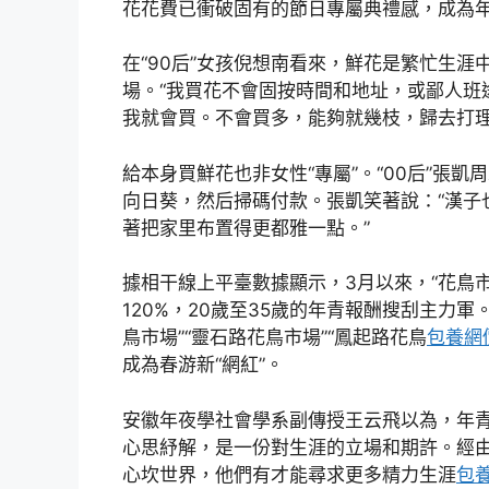
花花費已衝破固有的節日專屬典禮感，成為年青
在“90后”女孩倪想南看來，鮮花是繁忙生
場。“我買花不會固按時間和地址，或鄙人班
我就會買。不會買多，能夠就幾枝，歸去打理
給本身買鮮花也非女性“專屬”。“00后”張
向日葵，然后掃碼付款。張凱笑著說：“漢子
著把家里布置得更都雅一點。”
據相干線上平臺數據顯示，3月以來，“花鳥
120%，20歲至35歲的年青報酬搜刮主力
鳥市場”“靈石路花鳥市場”“鳳起路花鳥
包養網
成為春游新“網紅”。
安徽年夜學社會學系副傳授王云飛以為，年
心思紓解，是一份對生涯的立場和期許。經
心坎世界，他們有才能尋求更多精力生涯
包