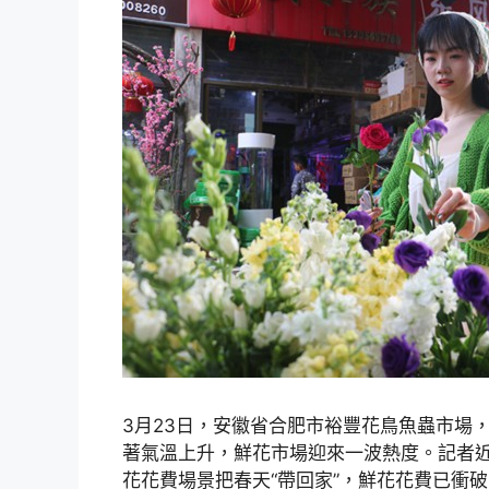
3月23日，安徽省合肥市裕豐花鳥魚蟲市場，
著氣溫上升，鮮花市場迎來一波熱度。記者
花花費場景把春天“帶回家”，鮮花花費已衝