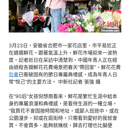
3月23日，安徽省合肥市一家花店里，市平易近正
在遴選鮮花。跟著氣溫上升，鮮花市場迎來一波熱
度。記者近日在采訪中清楚到，中國年青人正在經
由過程各類鮮花花費場景把春天“帶回家”，鮮花花費
包養
已衝破固有的節日專屬典禮感，成為年青人日
常“悅己”的主要方法。 中新社記者 張強 攝
在“90后”女孩倪想南看來，鮮花是繁忙生涯中給本
身的專屬浪漫和典禮感，是看待生涯的一種立場。
“我買花不會固按時間和地址，或鄙人班途中，或在
公園漫步，抑或在逛街時，只需看到愛好的我就會
買。不會買多，能夠就幾枝，歸去打理也比擬便