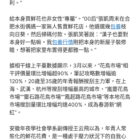
利。”
給本身買鮮花也非女性“專屬”。“00后”張凱周末在合
肥水街偶遇一家無人售賣鮮花店，他遴選幾
包養
枝
向日葵，然后掃碼付款。張凱笑著說：“漢子也要對
本身好一點嘛。我
包養行情
剛把本身的新屋子裝修
睦，想著把家里布置得更都雅一點。”
據相干線上平臺數據顯示，3月以來，“花鳥市場”相
干評價量環比增幅超90%，筆記攻略數增幅逾
120%，20歲至35歲的年青報酬搜刮主力軍。在上
海、武漢、杭州等搜刮增幅最高的城市，“嵐靈花鳥
市場”“靈石路花鳥市場”“鳳起路花鳥市場”等本地花鳥
市場搜刮量環比增幅均達400%，成為春游新“網
紅”。
安徽年夜學社會學系副傳授王云飛以為，年青人常
態化的鮮花花費，是一種處于壓力狀況下的自我心