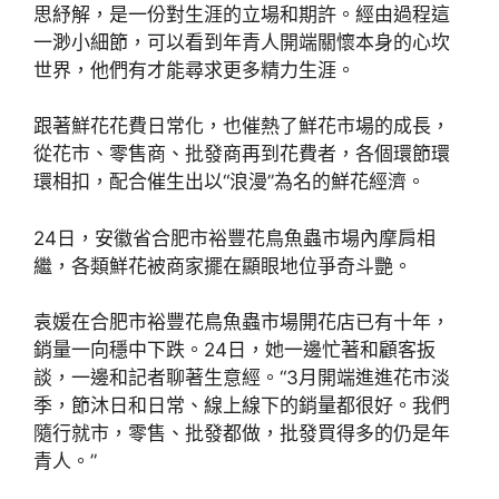
思紓解，是一份對生涯的立場和期許。經由過程這
一渺小細節，可以看到年青人開端關懷本身的心坎
世界，他們有才能尋求更多精力生涯。
跟著鮮花花費日常化，也催熱了鮮花市場的成長，
從花市、零售商、批發商再到花費者，各個環節環
環相扣，配合催生出以“浪漫”為名的鮮花經濟。
24日，安徽省合肥市裕豐花鳥魚蟲市場內摩肩相
繼，各類鮮花被商家擺在顯眼地位爭奇斗艷。
袁媛在合肥市裕豐花鳥魚蟲市場開花店已有十年，
銷量一向穩中下跌。24日，她一邊忙著和顧客扳
談，一邊和記者聊著生意經。“3月開端進進花市淡
季，節沐日和日常、線上線下的銷量都很好。我們
隨行就市，零售、批發都做，批發買得多的仍是年
青人。”