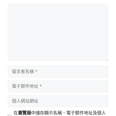
留
言
留
言
者
電
名
子
稱
郵
個
件
人
地
網
在
瀏覽器
中儲存顯示名稱、電子郵件地址及個人
址