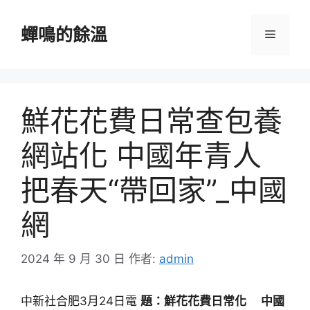
跳
至
蟬鳴的餘溫
選
主
要
單
內
容
鮮花花費日常查包養
網站化 中國年青人
把春天“帶回家”_中國
網
2024 年 9 月 30 日
作者:
admin
中新社合肥3月24日電
題：鮮花花費日常化 中國