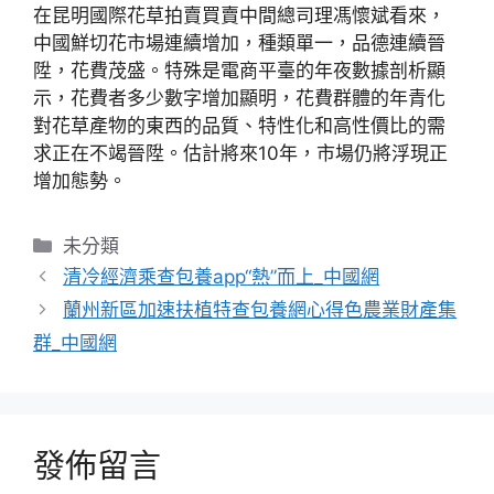
在昆明國際花草拍賣買賣中間總司理馮懷斌看來，
中國鮮切花市場連續增加，種類單一，品德連續晉
陞，花費茂盛。特殊是電商平臺的年夜數據剖析顯
示，花費者多少數字增加顯明，花費群體的年青化
對花草產物的東西的品質、特性化和高性價比的需
求正在不竭晉陞。估計將來10年，市場仍將浮現正
增加態勢。
分
未分類
類
清冷經濟乘查包養app“熱”而上_中國網
蘭州新區加速扶植特查包養網心得色農業財產集
群_中國網
發佈留言