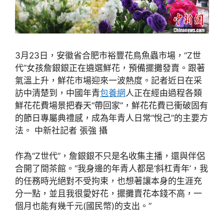
3月23日，安徽省合肥市裕豐花鳥魚蟲市場，“Z世
代”女孩詹銀銀正在遴選鮮花，預備擺攤發賣。跟著
氣溫上升，鮮花市場迎來一波熱度。記者近日在采
訪中清楚到，中國年青
包養網
人正在經由過程各類
鮮花花費場景把春天“帶回家”，鮮花花費已衝破固有
的節日專屬典禮感，成為年青人日常“悅己”的主要方
法。 中新社記者 張強 攝
作為“Z世代”，詹銀銀不只是名收集主播，還與伴侶
合開了間茶館。“我身邊的年青人都是‘斜杠青年’，我
的任務時光絕對不受拘束，也想著讓本身的生涯充
分一點，並且我很愛好花，擺攤賣花本錢不高，一
個月也能有幾千元(國民幣)的支出。”