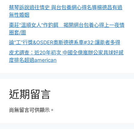
蔡琴訴說過往情史 與台包養網心得名導楊德昌有過
無性婚姻
棗莊”溫順女人”作釣餌 揭開網台包養心得上一夜情
圈套/圖
論“工”行獎&OSDER奧斯德德系車#32;讓能者多得
皮尤調查：近20年初次 中國全億嵐辦公家具球好感
度排名超過american
近期留言
尚無留言可供顯示。