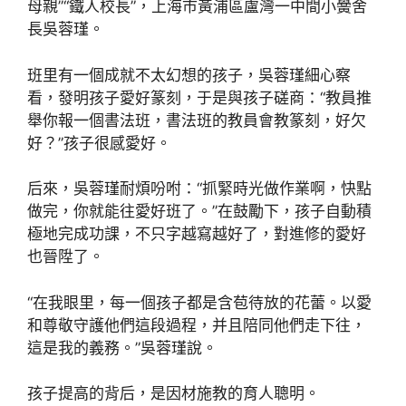
母親”“鐵人校長”，上海市黃浦區盧灣一中間小黌舍
長吳蓉瑾。
班里有一個成就不太幻想的孩子，吳蓉瑾細心察
看，發明孩子愛好篆刻，于是與孩子磋商：“教員推
舉你報一個書法班，書法班的教員會教篆刻，好欠
好？”孩子很感愛好。
后來，吳蓉瑾耐煩吩咐：“抓緊時光做作業啊，快點
做完，你就能往愛好班了。”在鼓勵下，孩子自動積
極地完成功課，不只字越寫越好了，對進修的愛好
也晉陞了。
“在我眼里，每一個孩子都是含苞待放的花蕾。以愛
和尊敬守護他們這段過程，并且陪同他們走下往，
這是我的義務。”吳蓉瑾說。
孩子提高的背后，是因材施教的育人聰明。