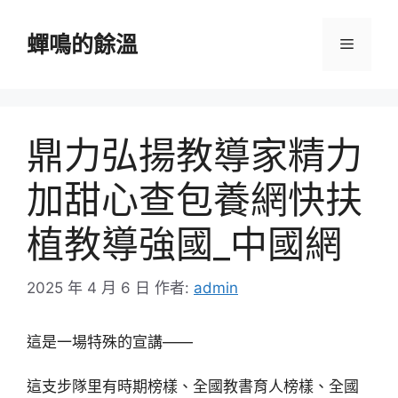
跳
至
蟬鳴的餘溫
選
主
要
單
內
容
鼎力弘揚教導家精力
加甜心查包養網快扶
植教導強國_中國網
2025 年 4 月 6 日
作者:
admin
這是一場特殊的宣講——
這支步隊里有時期榜樣、全國教書育人榜樣、全國