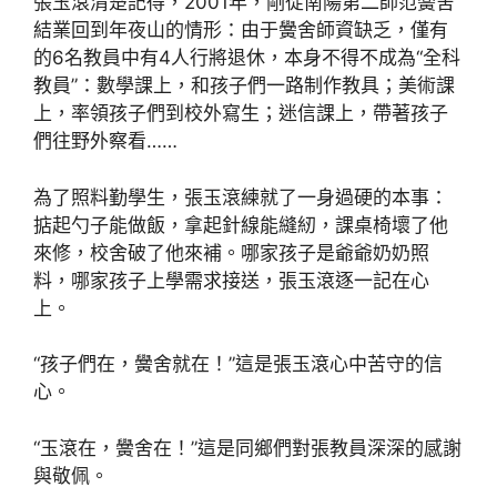
張玉滾清楚記得，2001年，剛從南陽第二師范黌舍
結業回到年夜山的情形：由于黌舍師資缺乏，僅有
的6名教員中有4人行將退休，本身不得不成為“全科
教員”：數學課上，和孩子們一路制作教具；美術課
上，率領孩子們到校外寫生；迷信課上，帶著孩子
們往野外察看……
為了照料勤學生，張玉滾練就了一身過硬的本事：
掂起勺子能做飯，拿起針線能縫紉，課桌椅壞了他
來修，校舍破了他來補。哪家孩子是爺爺奶奶照
料，哪家孩子上學需求接送，張玉滾逐一記在心
上。
“孩子們在，黌舍就在！”這是張玉滾心中苦守的信
心。
“玉滾在，黌舍在！”這是同鄉們對張教員深深的感謝
與敬佩。