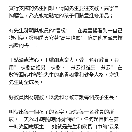
實行支隊的先生回想，傳聞先生要往支教，高寧自
掏腰包，為支教地點地的孩子們購置進修用品；
有先生發明與教員的“書緣”——在藏書樓看到一自己
物列傳，發明扉頁寫著“高寧贈閱”，這是他向藏書樓
捐贈的書……
于點滴處進心，于纖細處育人。做一名好教員，要
用“一棵樹動搖另一棵樹，一朵云推進另一朵云”，在
啟智潤心中塑造先生的高貴魂靈和健全人格，增進
先生周全成長。
好教員因材施教，以愛和尊敬守護每個孩子生長。
叫得出每一個孩子的名字，記得每一名教員的誕
辰，一天24小時隨時開機“待命”，任何題目都在第
一時光回應版主……她就是先生和家長口中的“云朵