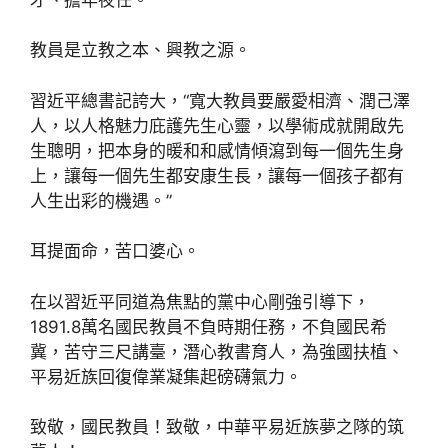
教員是立教之本、興教之源。
習近平總書記誇大，“寬大教員要嚴愛相濟、潤己澤
人，以人格魅力庇護先生心靈，以學術成就開啟先
生聰明，把本身的暖和和感情傾瀉到每一個先生身
上，讓每一個先生都安康生長，讓每一個孩子都有
人生出彩的機遇。”
耳提面命，苦口婆心。
在以習近平同道為焦點的黨中心剛強引導下，
1891.8萬名國民教員不負時期任務，不負國民希
冀，苦守三尺講臺，潛心教書育人，為強國扶植、
平易近族回復偉業凝集起磅礴氣力。
致敬，國民教員！致敬，中華平易近族夢之隊的筑