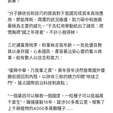
孰重？
“分子篩迷信和技巧的提高對于我國完成資本高效應
用、節能降耗、周遭的狀況維護，助力碳中和施展
著極為主要的感化。”于吉紅用舉動給出了謎底：襟
懷胸襟“國之年夜者”，不計小我得掉。
三尺講臺育桃李，粉筆無言寫年齡。一批批優良教
員以身許國、心系國民，書寫著沾染心靈的奮斗故
事，給有數人以信念和氣力：
“復興中華，乃我輩之責”，黃年夜年決然廢棄國外優
勝前提回到內陸，以拼命三郎的精力叩開“地球之
門”，搶占國際前沿科技制高點；
“一個基因可以解救一個國度，一粒種子可以造福萬
千蒼生”，鐘揚援躲16年，跋涉50多萬公里，搜集了
上千蒔植物的4000多萬顆種子……