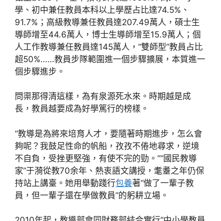
學、初中兼任教員本科以上學歷占比達74.5%、
91.7%；高級教導兼任教員達207.49萬人，碩士生
導師增至44.6萬人，博士生導師增至15.9萬人；個
人工作教導兼任教員達145萬人，“雙師型”教員占比
超50%……教員步隊範圍進一個步驟擴展，本質進一
個步驟進步。
問渠那得清這樣，為有泉源死水來。時期越是成
長，教員越要成為好學篤行的榜樣。
“教導是為將來培育人才，要隨著時期進步，怎么會
夠呢？我鼓足性命的帆船，孜孜不倦地尋求，逆境
不自負，受挫更堅強，有使不完的勁。”“國民教導
家”于漪從教70余年、熱衷語文講授，耄耋之年仍保
持站上講臺。她用舉動踐行
包養
著“做了一輩子教
員，但一輩子還在學做教員”的躬耕立場。
2010年起，教導部會同財務部結合實行“中小學教員