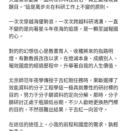
題目。”這是萬步炎在科研工作上不變的原則。
一次次穿越海優勢浪，一次次跨越科研鴻溝，一直
不變的是向著星斗年夜海的追逐，是一顆至誠報國
的心。
對的的幻想信心是教書育人、收穫將來的指路明
燈。有數教員孜孜以求，在熄滅本身、成績別人、
報效國度的經過歷程中，升華著自我的人生價值。
北京師范年夜學傳授于吉紅剛任務時，果斷選擇了
效能資料的分子工程學這一極具挑釁性的研討標的
目的，努力于分子篩資料的定向分解。那時，分子
篩研討正處于瓶頸低谷期，不少人勸她更換熱門標
的目的，不然很難出結果，于吉紅一向苦守。
在迷信的途徑上，小我的前程和國度的需求，孰輕