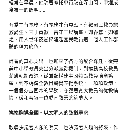
經常在早晨，他騎著摩托車行駛在深山間，車燈成
為獨一的照明……
有愛才有義務，有義務才有貢獻。有數國民教員樂
教愛生、甘于貢獻，苦守三尺講臺，如春蠶、如蠟
炬，用人世年夜愛構建起國民教員這一個人工作群
體的精力底色。
師者的真心支出，也迎來了各方的配合奔赴。從完
美中小學教員支出分派鼓勵機制，到推動高校教員
薪酬軌制改造，從兼顧構建中國特點教員培育系
統，到不竭健全教員聲譽表揚系統，一項項政策、
一個個夯基固本的舉動，守護著寬大教員的從教情
懷，暖和著每一位愛崗敬業的筑夢人。
襟懷胸襟全國、以文明人的弘道尋求
教導決議著人類的明天，也決議著人類的將來。作