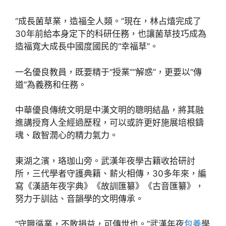
“成長菌草業，造福全人類。”現在，林占熺完成了
30年前給本身定下的科研任務，也讓菌草技巧成為
造福寬大成長中國度國民的“幸福草”。
一名優良教員，既要精于“授業”“解惑”，更要以“傳
道”為義務和任務。
中華優良傳統文明是中漢文明的聰明結晶，將其融
進講授育人全經過歷程，可以或許更好施展培根鑄
魂、啟智潤心的精力氣力。
東湖之濱，珞珈山旁。武漢年夜學古籍收拾研討
所，三代學者守護典籍、薪火相傳，30多年來，編
寫《漢語年夜字典》《故訓匯纂》《古音匯纂》，
努力于訓詁、音韻學的文明傳承。
“守職循業，不敢損益，可傳世也。”武漢年夜
包養
學