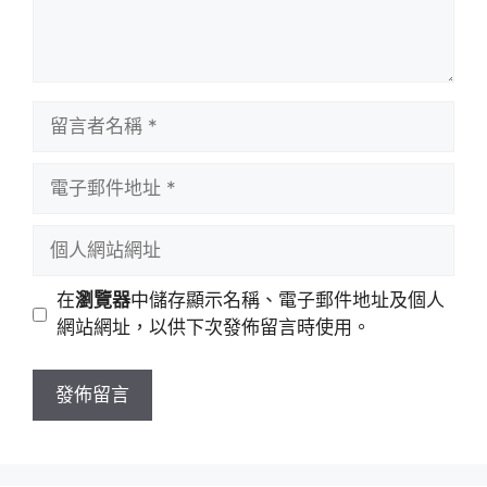
留
言
者
電
名
子
稱
郵
個
件
人
地
網
在
瀏覽器
中儲存顯示名稱、電子郵件地址及個人
址
站
網站網址，以供下次發佈留言時使用。
網
址