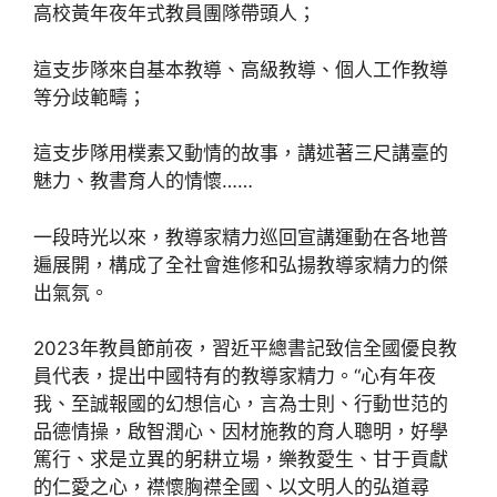
高校黃年夜年式教員團隊帶頭人；
這支步隊來自基本教導、高級教導、個人工作教導
等分歧範疇；
這支步隊用樸素又動情的故事，講述著三尺講臺的
魅力、教書育人的情懷……
一段時光以來，教導家精力巡回宣講運動在各地普
遍展開，構成了全社會進修和弘揚教導家精力的傑
出氣氛。
2023年教員節前夜，習近平總書記致信全國優良教
員代表，提出中國特有的教導家精力。“心有年夜
我、至誠報國的幻想信心，言為士則、行動世范的
品德情操，啟智潤心、因材施教的育人聰明，好學
篤行、求是立異的躬耕立場，樂教愛生、甘于貢獻
的仁愛之心，襟懷胸襟全國、以文明人的弘道尋