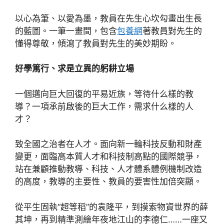
以心為筆、以愛為墨，教員在先生心坎勾畫出生長
的藍圖。一筆一畫間，包含
包養網
著教員對先生的
懂得尊敬，傾瀉了教員對先生的美妙期盼。
好學篤行、求是立異的躬耕立場
一個邁向巨大回復的平易近族，等待什么樣的教
導？一項承前啟後的巨大工作，需求什么樣的人
才？
致全國之治者在人才。面向新一輪科技反動和財產
變更，面臨高本質人才和科技制高點的國際競爭，
站在兼顧推動教導、科技、人才體系體例機制改造
的高度，教導的主要性、教員的要害性加倍突顯。
從平生固執“超等稻”的袁隆平，到摸索物資世界的薛
其坤，再到精準測繪年夜地江山的李德仁……一座又