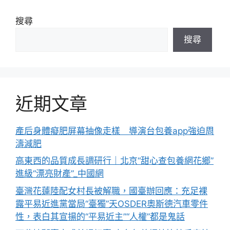
搜尋
搜尋
近期文章
產后身體癡肥屏幕抽像走樣 導演台包養app強迫周
濤減肥
高東西的品質成長調研行｜北京“甜心查包養網花鄉”
進級“漂亮財產”_中國網
臺灣花蓮陸配女村長被解職，國臺辦回應：充足裸
露平易近進黨當局“臺獨”天OSDER奧斯德汽車零件
性，表白其宣揚的“平易近主”“人權”都是鬼話