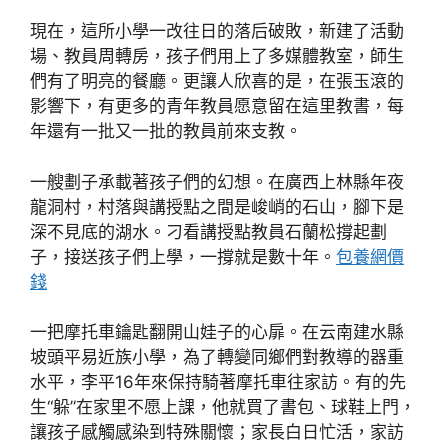
現在，這所小學一改往日的落后破敗，新建了活動
場、教員周轉房，孩子們用上了多媒體教室，師生
們有了明亮的餐廳。更讓人欣喜的是，在張玉滾的
影響下，有更多的青年教員愿意留在這里教書，每
年還有一批又一批的教員前來支教。
一艘劃子承載著孩子們的幻想。在廣西上林縣年夜
龍洞村，村落與講授點之間是峻峭的石山，腳下是
深不見底的湖水。刁看講授點教員石蘭松撐起劃
子，接送孩子們上學，一撐就是數十年。
包養網價
錢
一把摩托車鑰匙翻開山娃子的心扉。在云南建水縣
坡頭平易近族小學，為了轉變同鄉們對教導的器重
水平，李平16年來保持騎著摩托車往家訪。有的先
生“躲”在家里不愿上課，他就買了書包、球鞋上門，
讓孩子感觸感染到特殊關懷；家長白日忙活，家訪