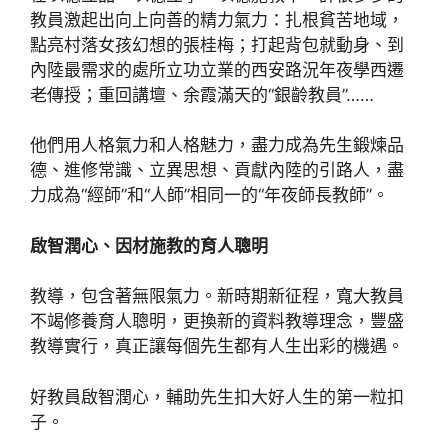
教員激起出向上向善的精力氣力：扎根貧苦地域，
點亮村落女孩幻想的張桂梅；打起背包就動身、到
內陸最需求的處所立功立業的西安路況年夜學西遷
老傳授；重回講壇、余霞滿天的“銀齡教員”……
他們用人格氣力和人格魅力，盡力成為先生鍛煉品
德、進修常識、立異思想、貢獻內陸的引路人，盡
力成為“經師”和“人師”相同一的“年夜師長教師”。
啟智潤心、因材施教的育人聰明
教導，包含著無限氣力。新時期新征程，寬大教員
不竭修養育人聰明，更換新的資料教導理念，豐盛
教導實行，真正讓每個先生都有人生出彩的機遇。
好教員啟智潤心，輔助先生扣大好人生的第一粒扣
子。