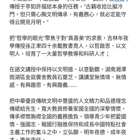
傳授于亭如許描述本身的任務，“古籍收拾比擬冷
門，但只需心胸文明傳承，有義務心，就必定能守
得云開見月明。”
把“哲學的眼光”聚焦于對“真善美”的求索，吉林年夜
學傳授孫正聿四十余載教書育人，以哲啟思、以文
明人，培育了一大量哲學教導和科研人才；
在語文講授中保持以文明道、以意動聽，湖南湘潭
雨湖區金庭黌舍教員石靈芝，讓講堂無情境、無情
感、有興趣思、有興趣義……
把中華優良傳統文明中豐盛的人文精力和品德理念
傳遞給先生，寬大教員修養家國全國的深摯情懷，
傳承襟懷胸襟全國的義務擔負，領導青少年把愛國
情、強國志、報國行融進保持和成長中國特點社會
主義工作的奮斗之中，立弘願、明年夜德、成年夜
才、擔年夜任。