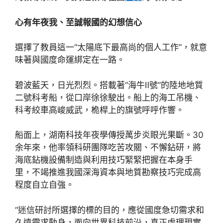
心有年夜我、至誠報國的幻想信心
選擇了教員這一“太陽底下最高尚的個人工作”，就意
味著與國度命運綁定在一路。
碧波藍天，日光烈烈。搭載著“海牛Ⅱ號”的陸地地質
二號科考船，從口岸徐徐駛出。船上的海工吊機、
科考絞車高峻威武，桅桿上的旗號呼呼作響。
船面上，湖南科技年夜學傳授萬步炎眼光果斷。30
余年來，他率領科研團隊吃苦攻關、不懈鉆研，將
海底鉆機設備制造與利用技巧緊緊把握在本身手
里，不竭推進我國深海資本與地質勘察技巧完成高
程度自立自強。
“迷信研討所選擇的標的目的，應從國度急切需求和
久遠需求動身，面向世界科技前沿，真正處理現實