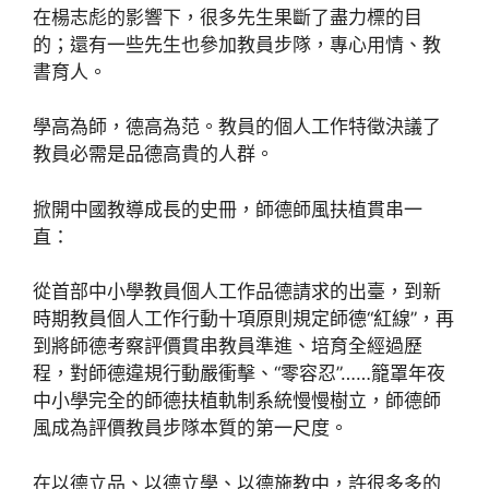
在楊志彪的影響下，很多先生果斷了盡力標的目
的；還有一些先生也參加教員步隊，專心用情、教
書育人。
學高為師，德高為范。教員的個人工作特徵決議了
教員必需是品德高貴的人群。
掀開中國教導成長的史冊，師德師風扶植貫串一
直：
從首部中小學教員個人工作品德請求的出臺，到新
時期教員個人工作行動十項原則規定師德“紅線”，再
到將師德考察評價貫串教員準進、培育全經過歷
程，對師德違規行動嚴衝擊、“零容忍”……籠罩年夜
中小學完全的師德扶植軌制系統慢慢樹立，師德師
風成為評價教員步隊本質的第一尺度。
在以德立品、以德立學、以德施教中，許很多多的