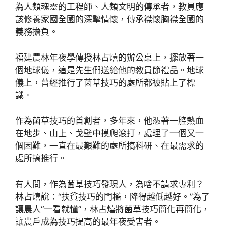
為人類魂靈的工程師、人類文明的傳承者，教員應
該修養家國全國的深摯情懷，傳承襟懷胸襟全國的
義務擔負。
福建農林年夜學傳授林占熺的辦公桌上，擺放著一
個地球儀，這是先生們送給他的教員節禮品。地球
儀上，曾經推行了菌草技巧的處所都被貼上了標
識。
作為菌草技巧的首創者，多年來，他憑著一腔熱血
在地步、山上、戈壁中摸爬滾打，處理了一個又一
個困難，一直在最艱難的處所搞科研、在最需求的
處所搞推行。
有人問，作為菌草技巧發現人，為啥不請求專利？
林占熺說：“扶貧技巧的門檻，降得越低越好。”為了
讓農人“一看就懂”，林占熺將菌草技巧簡化再簡化，
讓農戶成為技巧提高的最年夜受害者。