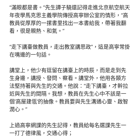
“滿眼都是書。”先生譚子驍還記得走進北京航空航天
年夜學馬克思主義學院傳授高寧辦公室的情形，“高
教員從厚厚的一摞書里找出一本書給我，帶著我翻
看，很是親熱、和氣。”
“走下講臺做教員，走出教室講思政”，這是高寧常掛
在嘴邊的一句話。
講堂上，他少有逗留在講臺上的時辰，而是走到先
生身邊，講授、發問、察看。講堂外，他用各類方
法堅持著與先生的交通。他說：“走下講臺，才幹拉
近與先生的間隔。我想，教員在先生心中不該是一
個‘高屋建瓴’的抽像。教員要與先生溝通心靈、啟智
潤心。”
上過高寧網課的先生記得，教員給每名選課先生一
一打了德律風，交通心得；