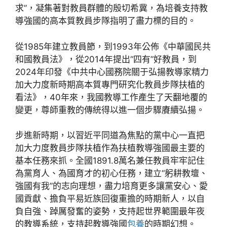
求”，凝集著對教員群體的殷切希冀，為培養支持教
導強國的高本質教員步隊指明了盡力標的目的。
從1985年建立教員節，到1993年公佈《中華國民共
和國教員法》，從2014年提出“四有”好教員，到
2024年印發《中共中心國務院關于弘揚教導家精力
加大力度新時期高本質專門研究化教員步隊扶植的
看法》，40年來，我國教導工作產生了天翻地覆的
變更，尊師重教的傳統得以進一個步驟賡續弘揚。
步進新時期，以習近平同道為焦點的黨中心一直把
加大力度教員步隊扶植作為扶植教導強國最主要的
基本任務來抓。全國1891.8萬名兼任教員牢牢記住
為黨育人、為國育才的初心任務，建立“躬耕教壇、
強國有我”的志向理想，盡力培育更多讓黨安心、愛
國貢獻、擔負平易近族回復重擔的時期新人，以自
負自強、踔厲發奮的姿勢，支持起世界範圍最年夜
的教導系統，支持起教導強國
包養
的時期幻想。