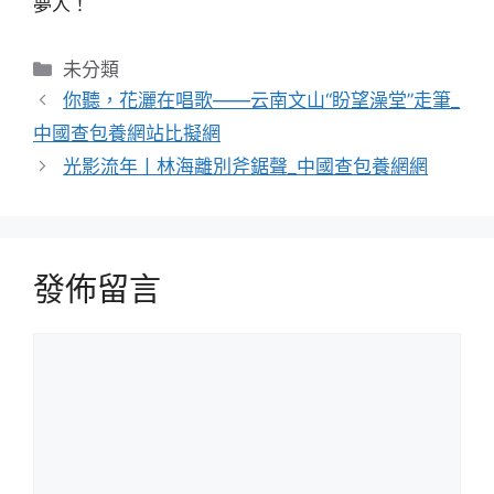
夢人！
分
未分類
類
你聽，花灑在唱歌——云南文山“盼望澡堂”走筆_
中國查包養網站比擬網
光影流年丨林海離別斧鋸聲_中國查包養網網
發佈留言
留
言