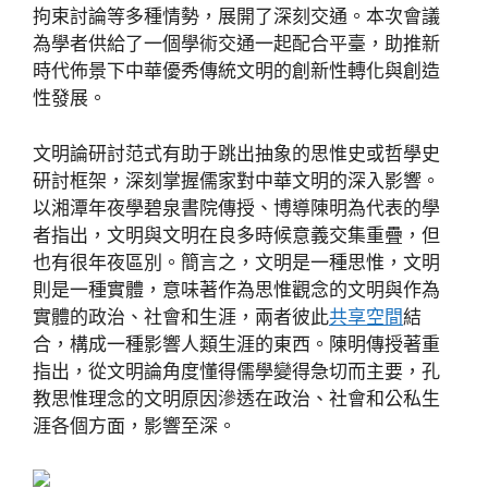
拘束討論等多種情勢，展開了深刻交通。本次會議
為學者供給了一個學術交通一起配合平臺，助推新
時代佈景下中華優秀傳統文明的創新性轉化與創造
性發展。
文明論研討范式有助于跳出抽象的思惟史或哲學史
研討框架，深刻掌握儒家對中華文明的深入影響。
以湘潭年夜學碧泉書院傳授、博導陳明為代表的學
者指出，文明與文明在良多時候意義交集重疊，但
也有很年夜區別。簡言之，文明是一種思惟，文明
則是一種實體，意味著作為思惟觀念的文明與作為
實體的政治、社會和生涯，兩者彼此
共享空間
結
合，構成一種影響人類生涯的東西。陳明傳授著重
指出，從文明論角度懂得儒學變得急切而主要，孔
教思惟理念的文明原因滲透在政治、社會和公私生
涯各個方面，影響至深。