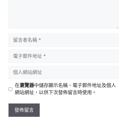
留
言
者
電
名
子
稱
郵
個
件
人
地
網
在
瀏覽器
中儲存顯示名稱、電子郵件地址及個人
址
站
網站網址，以供下次發佈留言時使用。
網
址