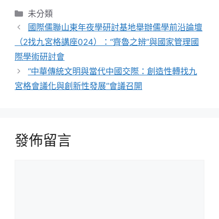
分
未分類
類
國際儒聯山東年夜學研討基地舉辦儒學前沿論壇
（2找九宮格講座024）：“齊魯之辨”與國家管理國
際學術研討會
“中華傳統文明與當代中國交際：創造性轉找九
宮格會議化與創新性發展”會議召開
發佈留言
留
言