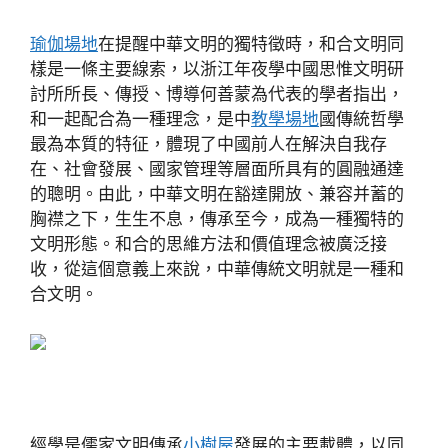
瑜伽場地
在提醒中華文明的獨特徵時，和合文明同
樣是一條主要線索，以浙江年夜學中國思惟文明研
討所所長、傳授、博導何善蒙為代表的學者指出，
和一起配合為一種理念，是中
教學場地
國傳統哲學
最為本質的特征，體現了中國前人在解決自我存
在、社會發展、國家管理等層面所具有的圓融通達
的聰明。由此，中華文明在豁達開放、兼容并蓄的
胸襟之下，生生不息，傳承至今，成為一種獨特的
文明形態。和合的思維方法和價值理念被廣泛接
收，從這個意義上來說，中華傳統文明就是一種和
合文明。
經學是儒家文明傳承
小樹屋
發展的主要載體，以同