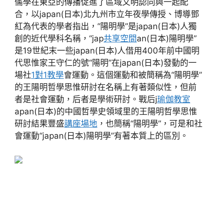
儒學在東亞的傳播促進了區域文明認同與一起配
合，以japan(日本)北九州市立年夜學傳授、博導鄧
紅為代表的學者指出，“陽明學”是japan(日本)人獨
創的近代學科名稱，“jap
共享空間
an(日本)陽明學”
是19世紀末一些japan(日本)人借用400年前中國明
代思惟家王守仁的號“陽明”在japan(日本)發動的一
場社
1對1教學
會運動。這個運動和被簡稱為“陽明學”
的王陽明哲學思惟研討在名稱上有著類似性，但前
者是社會運動，后者是學術研討。戰后j
瑜伽教室
apan(日本)的中國哲學史領域里的王陽明哲學思惟
研討結果豐盛
講座場地
，也簡稱“陽明學”，可是和社
會運動“japan(日本)陽明學”有著本質上的區別。