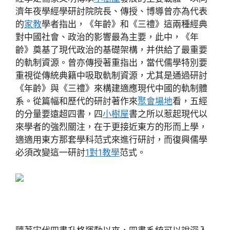
濟年夜學經學研討院院長、傳授、博導曾亦為代表
的
家教
學者指出，《年齡》和《三禮》這兩種經典
對中國社會、政治的影響最為主要，此中，《年
齡》奠基了現代政治的基礎架構，并供給了最重要
的軌制資源。曾亦傳授著重指出，當代儒學特別要
重視從傳統典籍中吸取軌制資源，尤其是通過研討
《年齡》與《三禮》來構建適應現代中國的軌制體
系。從篇幅和歷代的研討著作來
聚會場地
看，五經
的分量要遠超四書，四
小樹屋
書之所以惹起現代以
來學者的強烈關注，在于更接近東方的形而上學，
適適用東方那套學科范式來進行研討，而復興儒學
必須改變這一研討
1對1教學
范式。