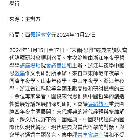
舉行
來源：主辦方
時間：西
舞蹈教室
元2024年11月27日
2024年11月15日至17日，“宋韻·思惟”經典閱讀與當
代詮釋研討會順利召開。本次論壇由浙江年夜學哲
學學
講座場地
院
會議室出租
主辦，浙江年夜學中國
思
教學
惟文明研討所承辦，來自華東師范年夜學、
同濟年夜學、山東年夜學、中山年夜學、浙江年夜
學、浙江省社科院等全國重點高校和研討機構的三
十余位專家學者，圍繞宋代思惟與中國哲學的創造
性發展等議題展開深刻研討。會議
舞蹈教室
重要圍
繞四年夜主題展開：宋代經典的當代詮釋與多維解
讀、跨文明視野下的中國經典、中國現代經典的國
際化與現代轉型、現代經典與當代哲學的對話。與
會學者通過主題發言、集中評
共享會議室
議和不受