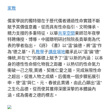
家教
儒家學說的獨特徵在于歷代儒者通過性命實踐不斷
賦予其價值意義，從而具有性命指引、文明傳承、
精力支撐的多重特征，以華
共享空間
東師范年夜學
特聘傳授、博導，中國聰明研討院院長貢華南為代
表的學者指出，《詩》《書》以“溫”論德，將“溫”作
為“德之基”。孔
教學
子
講座場地
繼承此以“溫”論“德”
傳統,并在“仁”的基礎上賦予了“溫”以新的內涵：以本
身的德性性命熔化物我之距離，以熱切的性命氣力
衝破一己之限,貫通、契進仁愛之道，完成無限性命
之超出，促進人物之成績。后儒進一個步驟拓展引
申，使“溫”與仁、元、春彼此貫通，由此凸顯出“溫”
之生化品德，從而使其獲得深邃深摯的本體論內
涵，成為儒者之德的標志。