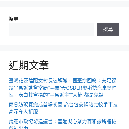
搜尋
搜尋
近期文章
臺灣花蓮陸配女村長被解職，國臺辦回應：充足裸
露平易近進黨當局“臺獨”天OSDER奧斯德汽車零件
性，表白其宣揚的“平易近主”“人權”都是鬼話
雨燕妨礙賽完成首場初賽 高台包養網站比較手車技
高深令人折服
棗莊市政協發建議書：普遍凝心聚力森和診所體檢
獻計出力