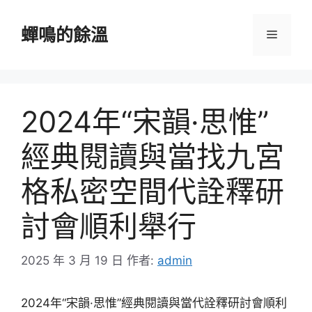
跳
至
蟬鳴的餘溫
選
主
要
單
內
容
2024年“宋韻·思惟”
經典閱讀與當找九宮
格私密空間代詮釋研
討會順利舉行
2025 年 3 月 19 日
作者:
admin
2024年“宋韻·思惟”經典閱讀與當代詮釋研討會順利