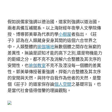
假如說儒家強調以德治國，道家則強調以道治國，
兩者具備互補關系。以上海財經年夜學人文學院傳
授、博導郭美華為代表的學
小樹屋
者指出，《莊
子》認為在人類藏身安身其間的這個六合世界之
中，人類整體的
瑜伽場地
無數個體之間存在無窮的
差異性，無論是認知才能的高下之別,還是物機能力
的鉅細之分，都不克不及消解六合整體及其次序的
安閒性，也
瑜伽教室
不克不及湮沒每一個體的差異
性。郭美華傳授著重強調，捍衛六合整體及其次序
的安閒與天然，與持守自我作為他者的天然，是整
個《莊子》的道家保存論
個人空間
之基礎宗旨，也
是當代社會值得借鑒的理論觀點。