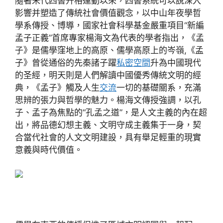
隨著宋代四書升格運動以來，四書系統可以說深入
影響并塑造了傳統社會價值觀念，以中山年夜學哲
學系傳授、博導，國家社會科學基金嚴重項目“新編
孟子正義”首席專家楊海文為代表的學者指出，《孟
子》是儒學窪地上的高原、儒學高原上的岑嶺,《孟
子》曾從通俗的先秦諸子躍
私密空間
升為中國現代
的圣經，明天則是人們解讀中國優秀傳統文明的經
典，《孟子》觸及人生
交流
一切的基礎關系，充滿
思辨的張力與哲學的魅力。楊海文傳授強調，以孔
子、孟子為焦點的“孔孟之道”，是人文主義的內在超
出，將品德幻想主義、文明守成主義集于一身，契
合當代社會的人文文明建設，具有舉足輕重的現實
意義與時代價值。