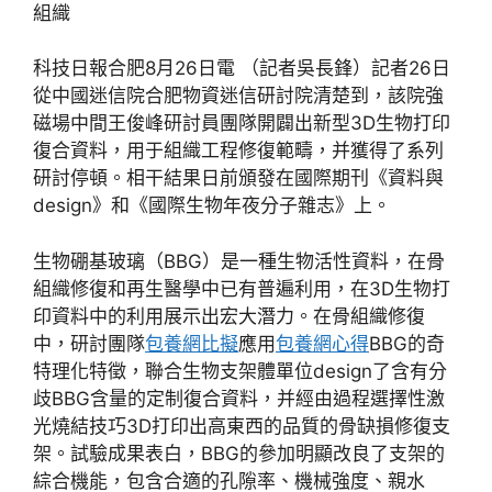
組織
科技日報合肥8月26日電 （記者吳長鋒）記者26日
從中國迷信院合肥物資迷信研討院清楚到，該院強
磁場中間王俊峰研討員團隊開闢出新型3D生物打印
復合資料，用于組織工程修復範疇，并獲得了系列
研討停頓。相干結果日前頒發在國際期刊《資料與
design》和《國際生物年夜分子雜志》上。
生物硼基玻璃（BBG）是一種生物活性資料，在骨
組織修復和再生醫學中已有普遍利用，在3D生物打
印資料中的利用展示出宏大潛力。在骨組織修復
中，研討團隊
包養網比擬
應用
包養網心得
BBG的奇
特理化特徵，聯合生物支架體單位design了含有分
歧BBG含量的定制復合資料，并經由過程選擇性激
光燒結技巧3D打印出高東西的品質的骨缺損修復支
架。試驗成果表白，BBG的參加明顯改良了支架的
綜合機能，包含合適的孔隙率、機械強度、親水