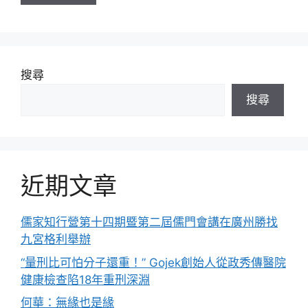
搜尋
搜尋
近期文章
儒家知行營第十四期暨第二屆儒門會講在廣州勝找
九宮格利舉辦
“量刑比可怕分子還重！” Gojek創始人從政秀傳醫院
健康檢查陷18年重刑深淵
何華：無緣也是緣