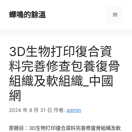
跳
至
蟬鳴的餘溫
選
主
要
單
內
容
3D生物打印復合資
料完善修查包養復骨
組織及軟組織_中國
網
2024 年 8 月 31 日
作者:
admin
原題目：3D生物打印復合資料完善修復骨組織及軟