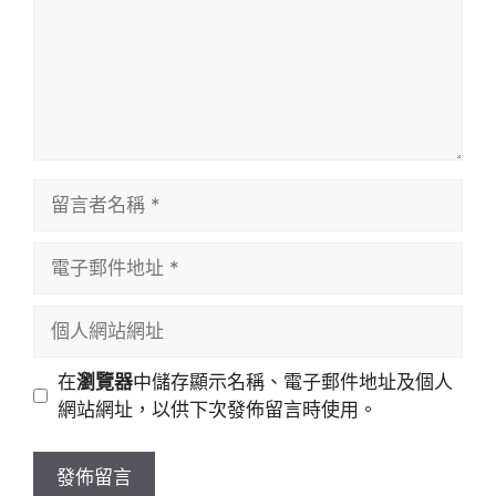
留
言
者
電
名
子
稱
郵
個
件
人
地
網
在
瀏覽器
中儲存顯示名稱、電子郵件地址及個人
址
站
網站網址，以供下次發佈留言時使用。
網
址