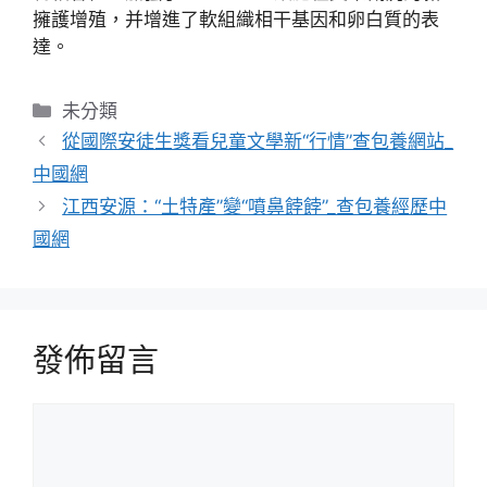
擁護增殖，并增進了軟組織相干基因和卵白質的表
達。
分
未分類
類
從國際安徒生獎看兒童文學新“行情”查包養網站_
中國網
江西安源：“土特產”變“噴鼻餑餑”_查包養經歷中
國網
發佈留言
留
言