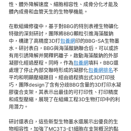
性、體外降解速度、細胞相容性、成骨分化才能及
體內成骨和血管天生的生物學機能。
在軟組織修復中，基于對BBG的特別表裡生物礦化
特徵的深刻研討，團隊將BBG顆粒引進海藻酸鈉
中，構建了高精度3D打
包養網
印的BBG-SA生物墨
水。研討表白，BBG與海藻酸鈉聯合后，可以或許
有用引誘降解并開釋鈣離子，啟動海藻酸鈉的外部
凝膠化經過歷程。同時，作為
包養網
填料，BBG還
處理了停止內部交聯時形成的凝膠化
包養網排名
不
平均和明顯壓縮題目。經由過程擠出式3D打印技
巧，團隊design了含有分歧BBG含量的3D打印水凝
膠復合支架，其表示出最佳的可打印性、打印精度
和成型壓縮，展現了在組織工程3D生物打印中的利
用潛力。
研討還表白，這些新型生物墨水還展示出優良的生
物相容性，加強了MC3T3-E1細胞在支架概況的黏