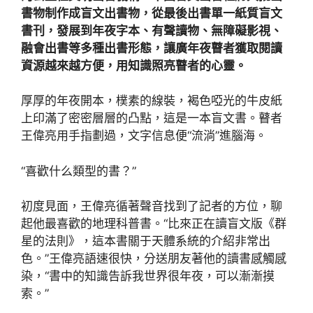
書物制作成盲文出書物，從最後出書單一紙質盲文
書刊，發展到年夜字本、有聲讀物、無障礙影視、
融會出書等多種出書形態，讓廣年夜瞽者獲取閱讀
資源越來越方便，用知識照亮瞽者的心靈。
厚厚的年夜開本，樸素的線裝，褐色啞光的牛皮紙
上印滿了密密層層的凸點，這是一本盲文書。瞽者
王偉亮用手指劃過，文字信息便“流淌”進腦海。
“喜歡什么類型的書？”
初度見面，王偉亮循著聲音找到了記者的方位，聊
起他最喜歡的地理科普書。“比來正在讀盲文版《群
星的法則》，這本書關于天體系統的介紹非常出
色。”王偉亮語速很快，分送朋友著他的讀書感觸感
染，“書中的知識告訴我世界很年夜，可以漸漸摸
索。”