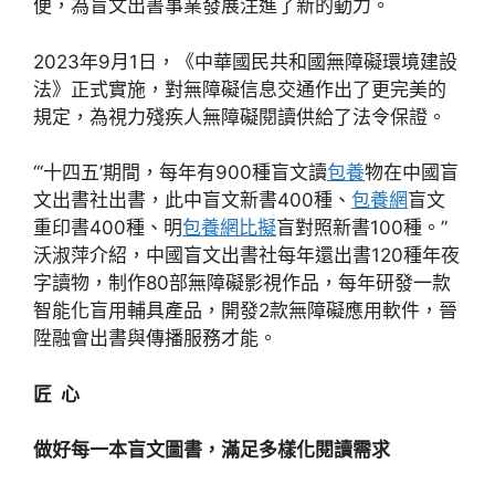
便，為盲文出書事業發展注進了新的動力。
2023年9月1日，《中華國民共和國無障礙環境建設
法》正式實施，對無障礙信息交通作出了更完美的
規定，為視力殘疾人無障礙閱讀供給了法令保證。
“‘十四五’期間，每年有900種盲文讀
包養
物在中國盲
文出書社出書，此中盲文新書400種、
包養網
盲文
重印書400種、明
包養網比擬
盲對照新書100種。”
沃淑萍介紹，中國盲文出書社每年還出書120種年夜
字讀物，制作80部無障礙影視作品，每年研發一款
智能化盲用輔具產品，開發2款無障礙應用軟件，晉
陞融會出書與傳播服務才能。
匠 心
做好每一本盲文圖書，滿足多樣化閱讀需求