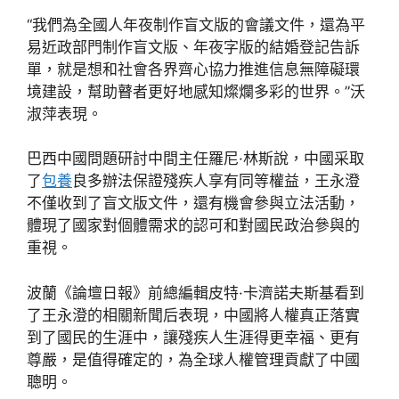
“我們為全國人年夜制作盲文版的會議文件，還為平
易近政部門制作盲文版、年夜字版的結婚登記告訴
單，就是想和社會各界齊心協力推進信息無障礙環
境建設，幫助瞽者更好地感知燦爛多彩的世界。”沃
淑萍表現。
巴西中國問題研討中間主任羅尼·林斯說，中國采取
了
包養
良多辦法保證殘疾人享有同等權益，王永澄
不僅收到了盲文版文件，還有機會參與立法活動，
體現了國家對個體需求的認可和對國民政治參與的
重視。
波蘭《論壇日報》前總編輯皮特·卡濟諾夫斯基看到
了王永澄的相關新聞后表現，中國將人權真正落實
到了國民的生涯中，讓殘疾人生涯得更幸福、更有
尊嚴，是值得確定的，為全球人權管理貢獻了中國
聰明。