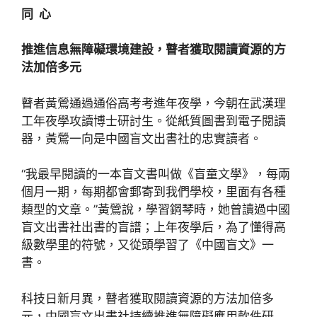
同 心
推進信息無障礙環境建設，瞽者獲取閱讀資源的方
法加倍多元
瞽者黃鶯通過通俗高考考進年夜學，今朝在武漢理
工年夜學攻讀博士研討生。從紙質圖書到電子閱讀
器，黃鶯一向是中國盲文出書社的忠實讀者。
“我最早閱讀的一本盲文書叫做《盲童文學》，每兩
個月一期，每期都會郵寄到我們學校，里面有各種
類型的文章。”黃鶯說，學習鋼琴時，她曾讀過中國
盲文出書社出書的盲譜；上年夜學后，為了懂得高
級數學里的符號，又從頭學習了《中國盲文》一
書。
科技日新月異，瞽者獲取閱讀資源的方法加倍多
元，中國盲文出書社持續推進無障礙應用軟件研