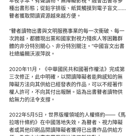
年夜字本、有聲讀物、無障礙影視、融會出書等多
種出書形態；從鉛字排版、紙質觸摸到電子盲文……
瞽者獲取閱讀資源越來越方便。
“瞽者讀物出書與文明服務事業的每一次衝破、每一
次跨越，都體現出黨和國家對視力殘疾人等困難群
體的非分特別關心、非分特別關注。”中國盲文出書
社總編輯沃淑萍說。
2020年11月，《中華國民共和國著作權法》完成第
三次修正，此中明確，以閱讀障礙者能夠感知的無
障礙方法向其供給已經發表的作品，可以不經著作
權人許可，不向其付出報酬。這為出書瞽者讀物供
給無力的法令支撐。
2022年5月5日，世界版權領域的人權條約——《馬
拉喀什條約》在中國落地失效，為瞽者、視力障礙
者或其他印刷品閱讀障礙者獲得已出書作品供給方