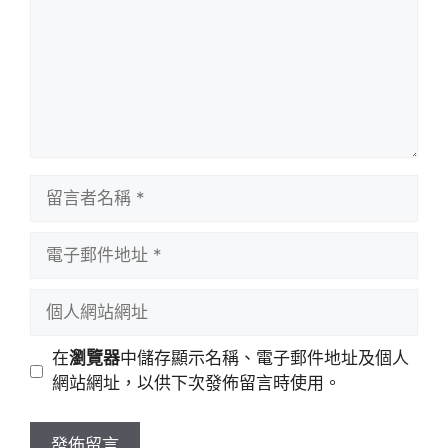
留
言
者
電
名
子
稱
郵
個
件
人
地
網
在
瀏覽器
中儲存顯示名稱、電子郵件地址及個人
址
站
網站網址，以供下次發佈留言時使用。
網
址