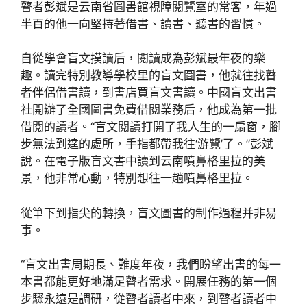
瞽者彭斌是云南省圖書館視障閱覽室的常客，年過
半百的他一向堅持著借書、讀書、聽書的習慣。
自從學會盲文摸讀后，閱讀成為彭斌最年夜的樂
趣。讀完特別教導學校里的盲文圖書，他就往找瞽
者伴侶借書讀，到書店買盲文書讀。中國盲文出書
社開辦了全國圖書免費借閱業務后，他成為第一批
借閱的讀者。“盲文閱讀打開了我人生的一扇窗，腳
步無法到達的處所，手指都帶我往‘游覽’了。”彭斌
說。在電子版盲文書中讀到云南噴鼻格里拉的美
景，他非常心動，特別想往一趟噴鼻格里拉。
從筆下到指尖的轉換，盲文圖書的制作過程并非易
事。
“盲文出書周期長、難度年夜，我們盼望出書的每一
本書都能更好地滿足瞽者需求。開展任務的第一個
步驟永遠是調研，從瞽者讀者中來，到瞽者讀者中