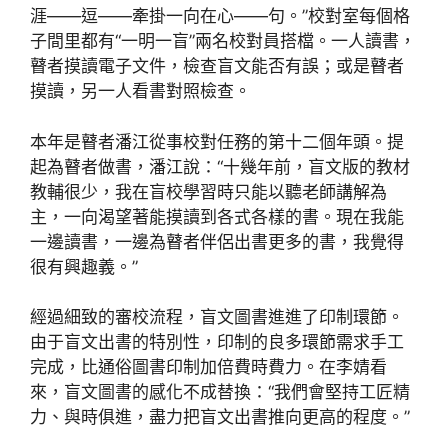
涯——逗——牽掛一向在心——句。”校對室每個格
子間里都有“一明一盲”兩名校對員搭檔。一人讀書，
瞽者摸讀電子文件，檢查盲文能否有誤；或是瞽者
摸讀，另一人看書對照檢查。
本年是瞽者潘江從事校對任務的第十二個年頭。提
起為瞽者做書，潘江說：“十幾年前，盲文版的教材
教輔很少，我在盲校學習時只能以聽老師講解為
主，一向渴望著能摸讀到各式各樣的書。現在我能
一邊讀書，一邊為瞽者伴侶出書更多的書，我覺得
很有興趣義。”
經過細致的審校流程，盲文圖書進進了印制環節。
由于盲文出書的特別性，印制的良多環節需求手工
完成，比通俗圖書印制加倍費時費力。在李婧看
來，盲文圖書的感化不成替換：“我們會堅持工匠精
力、與時俱進，盡力把盲文出書推向更高的程度。”