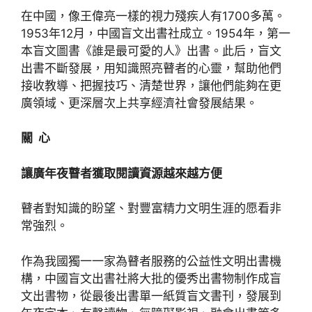
在中國，像王偉亮一樣的視力殘疾人有1700多萬。
1953年12月，中國盲文出書社成立。1954年，第一
本盲文圖書《誰是最可愛的人》出書。此后，盲文
出書不斷發展，用知識照亮瞽者的心靈，幫助他們
接收教導、把握技巧、清楚世界，讓他們能夠在更
廣領域、更深層次上共享經濟社會發展結果。
關 心
讓廣年夜瞽者獲取閱讀資源越來越方便
瞽者對知識的盼望、對豐富精力文明生涯的愿看非
常強烈。
作為我國獨一一家為瞽者服務的公益性文明出書機
構，中國盲文出書社將大批的優秀出書物制作成盲
文出書物，從最後出書單一紙質盲文書刊，發展到