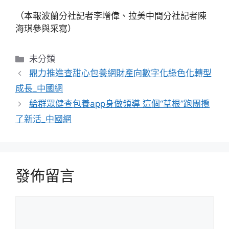
（本報波蘭分社記者李增偉、拉美中間分社記者陳
海琪參與采寫）
分
未分類
類
鼎力推進查甜心包養網財產向數字化綠色化轉型
成長_中國網
給群眾健查包養app身做領導 這個“草根”跑團攬
了新活_中國網
發佈留言
留
言