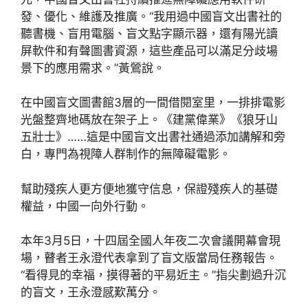
發、優化、維護及推廣。“我用過中國盲文出書社的
聽書機、盲用電腦、盲文點字顯示器，還有陽光讀
屏軟件和有聲圖書資源，這些產品可以滿足分歧場
景下的應用需求。”黃鶯說。
在中國盲文圖書館3層的一間借閱室里，一排排電影
光盤整齊地碼放在架子上。《建黨偉業》《狼牙山
五壯士》……這是中國盲文出書社通過添加講解和旁
白，專門為視障人群制作的無障礙電影。
幫助殘疾人更方便地獲守信息，保證殘疾人的基礎
權益，中國一向外行動。
本年3月5日，十四屆全國人年夜二次會議開幕會現
場，瞽者王永澄代表拿到了盲文版當局任務報告。
“看得見的幸福，摸得著的平易近主。”指尖劃過升沉
的盲文，王永澄感歎萬分。