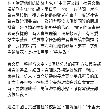
往，清楚他們的閱讀需求。”中國盲文出書社盲文編
譯部副主任李婧說。常日里，李婧一有時間，就往
瞽者學校跑，還走進路邊的瞽者推拿店，廣泛搜集
瞽者群體讀書意向。為視力殘疾人供給同等的閱讀
機會，是李婧心中始終堅持的信心。“瞽者的讀書需
求是多樣的，有人喜歡理論、法令類圖書，有人愛
好文學藝術，從事推拿任務的瞽者喜歡讀中醫類書
籍。我們在出書上盡力滿足他們教導、就業、求知
等多層次、多樣化需求。”李婧說。
盲文是一種拼音文字，6個點分歧的擺列方法與漢語
拼音的聲母、韻母、音調以及標點符號逐一對應。
表達統一信息，盲文所需的長度要比平凡所見的印
刷文字長得多。在把漢字書翻譯錄進成盲文文本
時，要處理成千上萬個密集的小點，確保零誤差難
度很年夜。
走進中國盲文出書社的校對室，書聲繞耳：“千里天