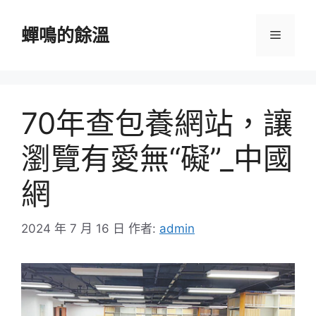
跳
至
蟬鳴的餘溫
選
主
要
單
內
容
70年查包養網站，讓
瀏覽有愛無“礙”_中國
網
2024 年 7 月 16 日
作者:
admin