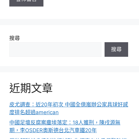
搜尋
搜尋
近期文章
皮尤調查：近20年初次 中國全億嵐辦公家具球好感
度排名超過american
中國足壇反腐案塵埃落定：18人獲刑，陳戌源無
期，李OSDER奧斯德台北汽車鐵20年