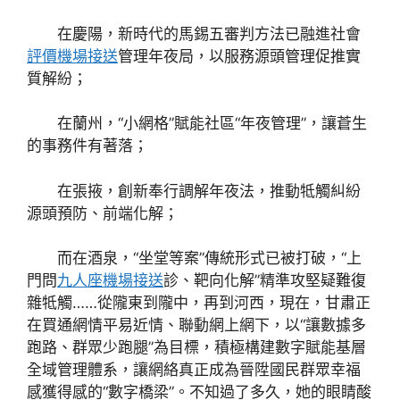
在慶陽，新時代的馬錫五審判方法已融進社會
評價機場接送
管理年夜局，以服務源頭管理促推實
質解紛；
在蘭州，“小網格”賦能社區“年夜管理”，讓蒼生
的事務件有著落；
在張掖，創新奉行調解年夜法，推動牴觸糾紛
源頭預防、前端化解；
而在酒泉，“坐堂等案”傳統形式已被打破，“上
門問
九人座機場接送
診、靶向化解”精準攻堅疑難復
雜牴觸……從隴東到隴中，再到河西，現在，甘肅正
在買通網情平易近情、聯動網上網下，以“讓數據多
跑路、群眾少跑腿”為目標，積極構建數字賦能基層
全域管理體系，讓網絡真正成為晉陞國民群眾幸福
感獲得感的“數字橋梁”。不知過了多久，她的眼睛酸