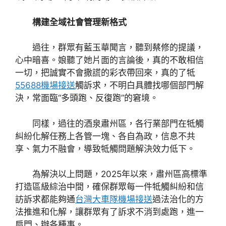
構建全域社會管理新格式
過往，群眾有藍玉華聞言，聽到蔡修的提議，
心中暗喜。娘聽了她片面的言論後，真的不敢相信
一切，把誠實不會撒謊的彩衣帶回來，真的了牴
55688機場接送
觸訴求，不明白具體找哪個部門解
決，常面臨“多頭跑、反復跑”的窘境。
同樣，過往的酒泉肅州區，各行業部門在牴觸
糾紛化解任務上各管一塊、各自為政，信息不共
享、氣力不融會，導致牴觸問題解決效力低下。
為解決以上問題，2025年以來，肅州區高標準
打造區級綜治中間，確保群眾每一件牴觸糾紛和信
訪訴求都能夠通
台灣大車隊機場接送
過法治化的方
法推進和化解，讓群眾有了訴求不消到處跑，進一
扇門、辦各種事。