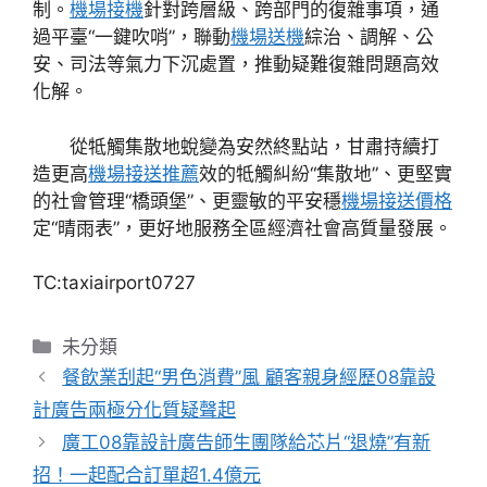
制。
機場接機
針對跨層級、跨部門的復雜事項，通
過平臺“一鍵吹哨”，聯動
機場送機
綜治、調解、公
安、司法等氣力下沉處置，推動疑難復雜問題高效
化解。
從牴觸集散地蛻變為安然終點站，甘肅持續打
造更高
機場接送推薦
效的牴觸糾紛“集散地”、更堅實
的社會管理“橋頭堡”、更靈敏的平安穩
機場接送價格
定“晴雨表”，更好地服務全區經濟社會高質量發展。
TC:taxiairport0727
分
未分類
類
餐飲業刮起“男色消費”風 顧客親身經歷08靠設
計廣告兩極分化質疑聲起
廣工08靠設計廣告師生團隊給芯片“退燒”有新
招！一起配合訂單超1.4億元