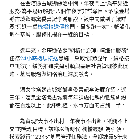
在金塔縣古城鄉綜治中間，年夜門上“為平易近
服務·為平易近解憂”八個年夜字非常奪目。酒泉金塔
縣古城鄉鄉黨委書記李鴻雁說，該中間做到了讓群
眾“只進一扇
機場接送價格
門、最多跑一次”、牴觸化
解在基層、服務扎根在一線的目標。
近年來，金塔縣依照“網格化治理+精細化服務”
任務
24小時機場接送
思緒，采取“群眾點單、網格接
單”形式，統籌推進黨建引領與基層社會管理彼此促
進、基層服務與網格治理深度融會。
酒泉金塔縣古城鄉鄉黨委書記李鴻雁介紹，近
三年，酒泉金塔縣古城鄉每年調處化解的牴觸糾紛
都在百起以上，此中制種、水事方面的占到一半。
為實現“大事不出村，年夜事不出鄉，牴觸不上
交”的管理目標，該鄉以新時代“楓橋經驗”為引領，
摸索踐行“12345”基層管理任務法，全鄉連續5年未