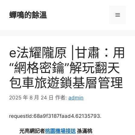
跳
至
蟬鳴的餘溫
選
主
要
單
內
容
e法耀隴原 |甘肅：用
“網格密鑰”解玩翻天
包車旅遊鎖基層管理
2025 年 8 月 24 日
作者:
admin
requestId:68a9f3187faad4.62135793.
光亮網記者
桃園機場接送
孫滿桃