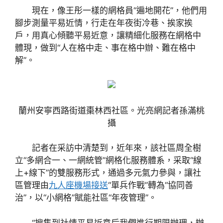
現在，像王彤一樣的網格員“遍地開花”，他們用
腳步測量平易近情，行走在年夜街冷巷、挨家挨
戶，用真心傾聽平易近意，讓精細化服務在網格中
體現，做到“人在格中走、事在格中辦、難在格中
解”。
蘭州安寧西路街道棗林西社區。光亮網記者孫滿桃
攝
記者在采訪中清楚到，近年來，該社區周全樹
立“多網合一、一網統管”網格化服務體系，采取“線
上+線下”的雙服務形式，通過多元氣力參與，讓社
區管理由
九人座機場接送
“單兵作戰”轉為“協同善
治”，以“小網格”賦能社區“年夜管理”。
“搜集到社情平易近意后我們進行期限辦理，辦