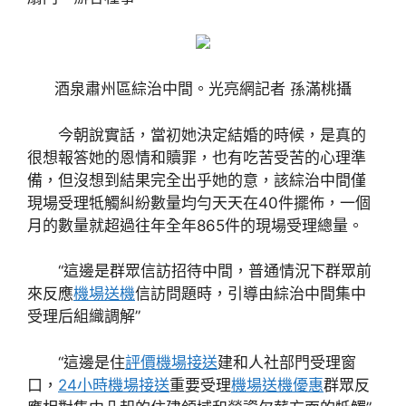
酒泉肅州區綜治中間。光亮網記者 孫滿桃攝
今朝說實話，當初她決定結婚的時候，是真的
很想報答她的恩情和贖罪，也有吃苦受苦的心理準
備，但沒想到結果完全出乎她的意，該綜治中間僅
現場受理牴觸糾紛數量均勻天天在40件擺佈，一個
月的數量就超過往年全年865件的現場受理總量。
“這邊是群眾信訪招待中間，普通情況下群眾前
來反應
機場送機
信訪問題時，引導由綜治中間集中
受理后組織調解”
“這邊是住
評價機場接送
建和人社部門受理窗
口，
24小時機場接送
重要受理
機場送機優惠
群眾反