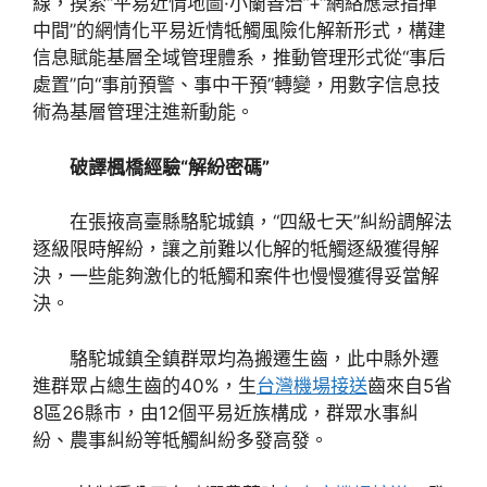
線，摸索“平易近情地圖·小蘭善治”+“網絡應急指揮
中間”的網情化平易近情牴觸風險化解新形式，構建
信息賦能基層全域管理體系，推動管理形式從“事后
處置”向“事前預警、事中干預”轉變，用數字信息技
術為基層管理注進新動能。
破譯楓橋經驗“解紛密碼”
在張掖高臺縣駱駝城鎮，“四級七天”糾紛調解法
逐級限時解紛，讓之前難以化解的牴觸逐級獲得解
決，一些能夠激化的牴觸和案件也慢慢獲得妥當解
決。
駱駝城鎮全鎮群眾均為搬遷生齒，此中縣外遷
進群眾占總生齒的40%，生
台灣機場接送
齒來自5省
8區26縣市，由12個平易近族構成，群眾水事糾
紛、農事糾紛等牴觸糾紛多發高發。