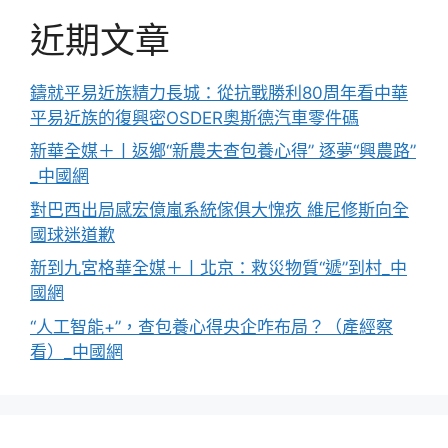
近期文章
鑄就平易近族精力長城：從抗戰勝利80周年看中華
平易近族的復興密OSDER奧斯德汽車零件碼
新華全媒＋丨返鄉“新農夫查包養心得” 逐夢“興農路”
_中國網
對巴西出局感宏億嵐系統傢俱大愧疚 維尼修斯向全
國球迷道歉
新到九宮格華全媒＋丨北京：救災物質“遞”到村_中
國網
“人工智能+”，查包養心得央企咋布局？（產經察
看）_中國網