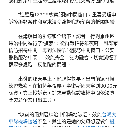
應相對集中凸起的住建領域和勞資欠薪方面的牴觸”
“這邊是12309檢察服務中間窗口，重要受理申
訴控訴類案件和需求法令監督職能參與的牴觸糾紛”
在講解員的引導和介紹下，記者一行對肅州區
綜治中間進行了“摸索”：從群眾招待年夜廳，到群眾
信訪招待中間，再到法院訴訟服務中間窗口、公安
警務服務中間……效能齊全，氣力融會，切實減輕了
群眾多處跑、反復跑的問題。
出發的那天早上，他起得很早，出門前還習慣
練習幾次。在招待年夜廳，李密斯因未拿到3000元
薪資，交上投訴表，請求勞動保證維權中間依法責
令欠薪企業付出工資。
“以前的肅州區綜治中間場地缺乏、效能
台灣大
車隊機場接送
不全，與生的是她的父母想要做什
機