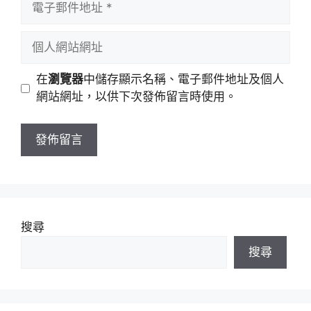
名
子
稱
郵
個
件
人
地
網
在
瀏覽器
中儲存顯示名稱、電子郵件地址及個人
址
站
網站網址，以供下次發佈留言時使用。
網
址
搜尋
搜尋