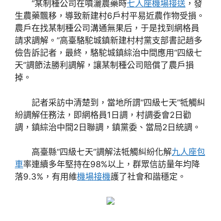
“某制種公司在噴灑農藥時
七人座機場接送
，發
生農藥飄移，導致新建村6戶村平易近農作物受損。
農戶在找某制種公司溝通無果后，于是找到網格員
請求調解。”高臺駱駝城鎮新建村村黨支部書記趙多
儉告訴記者，最終，駱駝城鎮綜治中間應用“四級七
天”調節法勝利調解，讓某制種公司賠償了農戶損
掉。
記者采訪中清楚到，當地所謂“四級七天”牴觸糾
紛調解任務法，即網格員1日調，村調委會2日勸
調，鎮綜治中間2日聯調，鎮黨委、當局2日統調。
高臺縣“四級七天”調解法牴觸糾紛化解
九人座包
車
率連續多年堅持在98%以上，群眾信訪量年均降
落9.3%，有用維
機場接機
護了社會和諧穩定。