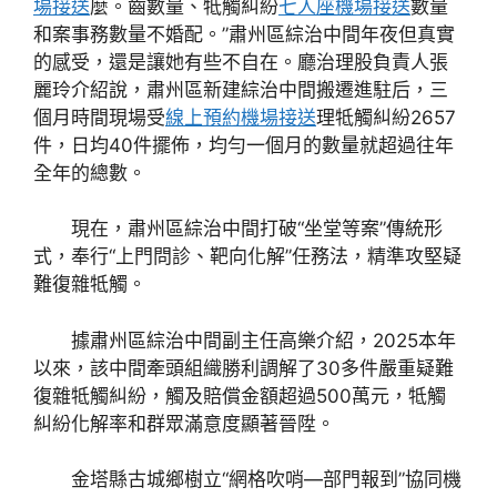
場接送
麼。齒數量、牴觸糾紛
七人座機場接送
數量
和案事務數量不婚配。”肅州區綜治中間年夜但真實
的感受，還是讓她有些不自在。廳治理股負責人張
麗玲介紹說，肅州區新建綜治中間搬遷進駐后，三
個月時間現場受
線上預約機場接送
理牴觸糾紛2657
件，日均40件擺佈，均勻一個月的數量就超過往年
全年的總數。
現在，肅州區綜治中間打破“坐堂等案”傳統形
式，奉行“上門問診、靶向化解”任務法，精準攻堅疑
難復雜牴觸。
據肅州區綜治中間副主任高樂介紹，2025本年
以來，該中間牽頭組織勝利調解了30多件嚴重疑難
復雜牴觸糾紛，觸及賠償金額超過500萬元，牴觸
糾紛化解率和群眾滿意度顯著晉陞。
金塔縣古城鄉樹立“網格吹哨—部門報到”協同機