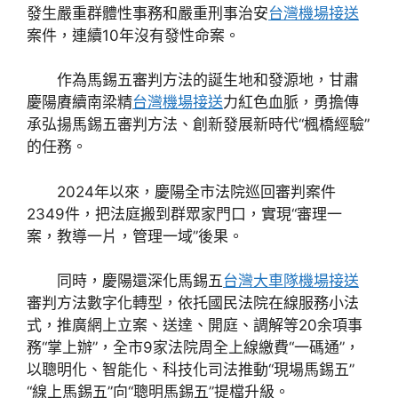
發生嚴重群體性事務和嚴重刑事治安
台灣機場接送
案件，連續10年沒有發性命案。
作為馬錫五審判方法的誕生地和發源地，甘肅
慶陽賡續南梁精
台灣機場接送
力紅色血脈，勇擔傳
承弘揚馬錫五審判方法、創新發展新時代“楓橋經驗”
的任務。
2024年以來，慶陽全市法院巡回審判案件
2349件，把法庭搬到群眾家門口，實現“審理一
案，教導一片，管理一域”後果。
同時，慶陽還深化馬錫五
台灣大車隊機場接送
審判方法數字化轉型，依托國民法院在線服務小法
式，推廣網上立案、送達、開庭、調解等20余項事
務“掌上辦”，全市9家法院周全上線繳費“一碼通”，
以聰明化、智能化、科技化司法推動“現場馬錫五”
“線上馬錫五”向“聰明馬錫五”提檔升級。