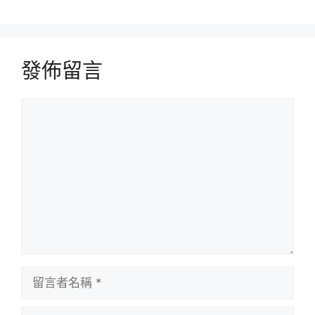
發佈留言
留
言
留
言
者
電