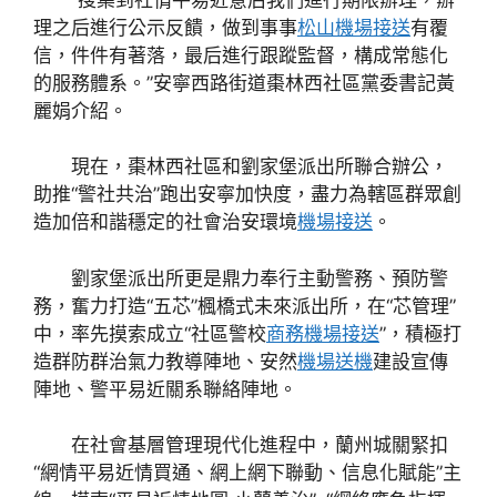
理之后進行公示反饋，做到事事
松山機場接送
有覆
信，件件有著落，最后進行跟蹤監督，構成常態化
的服務體系。”安寧西路街道棗林西社區黨委書記黃
麗娟介紹。
現在，棗林西社區和劉家堡派出所聯合辦公，
助推“警社共治”跑出安寧加快度，盡力為轄區群眾創
造加倍和諧穩定的社會治安環境
機場接送
。
劉家堡派出所更是鼎力奉行主動警務、預防警
務，奮力打造“五芯”楓橋式未來派出所，在“芯管理”
中，率先摸索成立“社區警校
商務機場接送
”，積極打
造群防群治氣力教導陣地、安然
機場送機
建設宣傳
陣地、警平易近關系聯絡陣地。
在社會基層管理現代化進程中，蘭州城關緊扣
“網情平易近情買通、網上網下聯動、信息化賦能”主