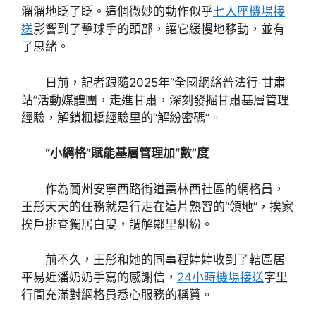
溜溜地眨了眨。這個微妙的動作似乎
七人座機場接
送
影響到了擊球手的頭部，讓它緩慢地移動，並有
了思緒。
日前，記者跟隨2025年“全國網絡普法行·甘肅
站”活動媒體團，走進甘肅，深刻發掘甘肅基層管理
經驗，解鎖楓橋經驗里的“解紛密碼”。
“小網格”賦能基層管理加“數”度
作為蘭州安寧西路街道棗林西社區的網格員，
王彤天天的任務就是行走在這片熟習的“領地”，挨家
挨戶排查獨居白叟，調解鄰里糾紛。
前不久，王彤和她的同事程婷婷收到了轄區居
平易近潘奶奶手寫的感謝信，
24小時機場接送
字里
行間充滿對網格員悉心服務的稱贊。