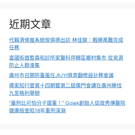
近期文章
代賴清億嵐系統傢俱德出訪 林佳龍：戰勝萬難完成
任務
富國街道暫森和診所家醫科停轄區鄉村集市 從泉源
防止人群湊集
廣州市召開防臺風任JIUYI俱意翻修設計務會議
儒家知行營第十四期暨第二屆儒門會講在廣州勝找
九宮格利舉辦
“量刑比可怕分子還重！” Gojek創始人從政秀傳醫院
健康檢查陷18年重刑深淵