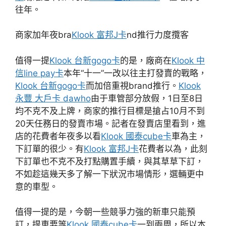
往年。
商家加年夜bra
Klook 富邦J卡
nd推行力度攬客
值得一提
Klook 台新gogo卡
的是，廠商在
Klook 中
信line pay卡
本年“十一”一改以往主打發賣的戰略，
Klook 台新gogo卡
而加倍重視brand推行。
Klook
永豐 大戶卡 dawho
由于車管部分放假，1日至8日
均不克不及上牌，商家的推行目標是搶占10月不到
20天任務日的發賣市場。記者在發賣店里看到，進
店的花費者年夜多以看
Klook 國泰cube卡
車為主，
下訂單的很少。有
Klook 富邦J卡
花費者以為，此刻
下訂單也不克不及打點購置手續，與其草草下訂，
不如趁這幾天多了解一下狀況市場情形，選輛更中
意的車型。
值得一提的是，今朝一些競爭力強的新車只能預
訂，提車要等
Klook 國泰cube卡
一到兩周，所以本