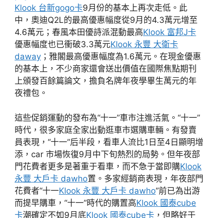
Klook 台新gogo卡
9月份的基本上再次走低。此
中，奧迪Q2L的最高優惠幅度從9月的4.3萬元增至
4.6萬元；春風本田優詩派混動最高
Klook 富邦J卡
優惠幅度也已衝破3.3萬元
Klook 永豐 大衛卡
daway
；雅閣最高優惠幅度為1.6萬元。在現金優惠
的基本上，不少商家還會送出價值在國際焦點期刊
上頒發百餘篇論文，擔負名牌年夜學畢生萬元的年
夜禮包。
這些促銷運動的發布為“十一”車市注進活氣。“十一”
時代，很多家庭全家出動逛車市選購車輛。有發賣
員表現，“十一”后半段，看車人流比1日至4日顯明增
添，car 市場恢復9月中下旬熱烈的局勢。但年夜部
門花費者更多是著重于看車，而不急于當即購
Klook
永豐 大戶卡 dawho
置。多家經銷商表現，年夜部門
花費者“十一
Klook 永豐 大戶卡 dawho
”前已為出游
而提早購車，“十一”時代的購置高
Klook 國泰cube
卡
潮確定不如9月底
Klook 國泰cube卡
，但略好于