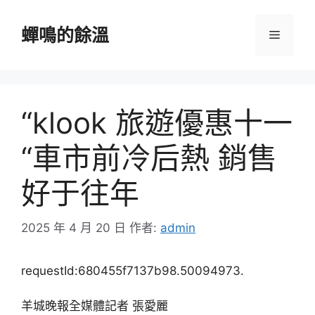
跳
至
蟬鳴的餘溫
選
主
要
單
內
容
“klook 旅遊優惠十一
“車市前冷后熱 銷售
好于往年
2025 年 4 月 20 日
作者:
admin
requestId:680455f7137b98.50094973.
羊城晚報全媒體記者 張愛麗