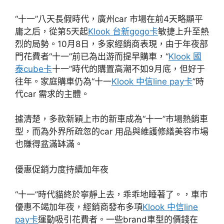
“十一”八天長假時代，廣州car 市場在前4天略顯平
庸之后，從第5天起
Klook 台新gogo卡
敏捷上升至熱
烈的局勢。10月8日，多家經銷商表現，由于年夜部
門花費者“十一”前已為出游而提早購車，“
Klook 國
泰cube卡
十一”時代的購置高潮不如9月底，但好于
往年。家庭購車仍為“十一
Klook 中信line pay卡
”時
代car 需求的主體。
據清楚，多款新穎上市的新車成為“十一”市場熱銷車
型，而為外界所疏忽的car 用品與維護修繕美容市場
也賺得盆滿缽滿。
優惠促銷力度持續加年夜
“十一”時代貓終於寧靜上去，乖乖地睡著了。，車市
優惠不竭加年夜，經銷商發布多項
Klook 中信line
pay卡
運動吸引花費者。一些brand車型的價錢在