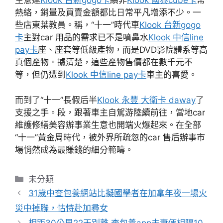
生意連
Klook 台新gogo卡
續非
Klook 國泰cube卡
常
熱絡，銷量及買賣金額都比日常平凡增添不少。一
些店東葉教員。稱，“十一”時代車
Klook 台新gogo
卡
主對car 用品的需求已不是噴鼻水
Klook 中信line
pay卡
座、座套等低級產物，而是DVD影院體系等高
真個產物。據清楚，這些產物售價都在數千元不
等，但仍遭到
Klook 中信line pay卡
車主的喜愛。
而到了“十一”長假后半
Klook 永豐 大衛卡 daway
了
支援之手。段，跟著車主自駕游陸續前往，當地car
維護修繕美容辦事業生意也開端火爆起來。在全部
“十一”黃金周時代，被外界所疏忽的car 售后辦事市
場悄然成為最賺錢的細分範疇。
分
未分類
類
31歲中查包養網站比擬國學者在加拿年夜一場火
災中掉聯，怙恃赴加尋女
相距30公里22天別離 查包養app夫妻倆相隔10