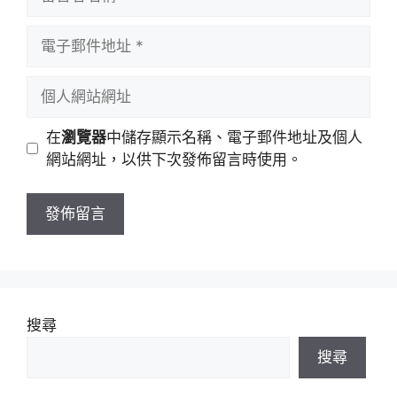
言
者
電
名
子
稱
郵
個
件
人
地
網
在
瀏覽器
中儲存顯示名稱、電子郵件地址及個人
址
站
網站網址，以供下次發佈留言時使用。
網
址
搜尋
搜尋